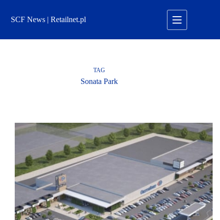
Przejdź
do
SCF News | Retailnet.pl
treści
TAG
Sonata Park