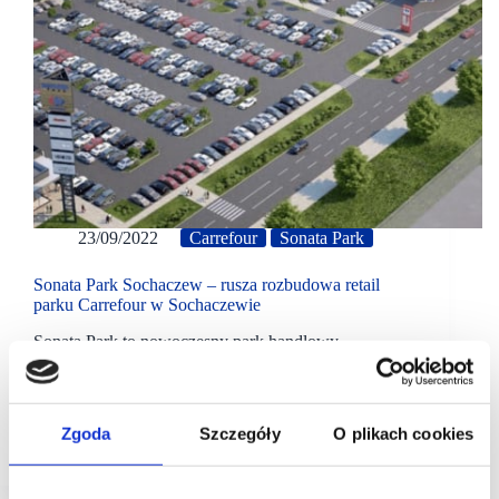
23/09/2022
Carrefour
Sonata Park
Sonata Park Sochaczew – rusza rozbudowa retail
parku Carrefour w Sochaczewie
Sonata Park to nowoczesny park handlowy
o powierzchni 11.000 m.kw GLA zlokalizowany
w Sochaczewie. Powstał on pod koniec 2014 roku
w wyniku przebudowy działającego w tym miejscu
hipermarketu i galerii II generacji. W chwili
Zgoda
Szczegóły
O plikach cookies
obecnej…