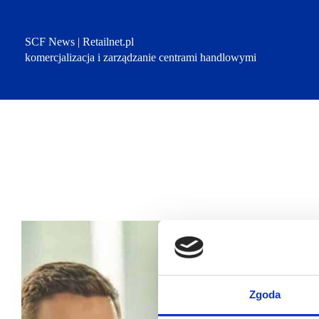
Przejdź
do
treści
SCF News | Retailnet.pl
komercjalizacja i zarządzanie centrami handlowymi
Zgoda