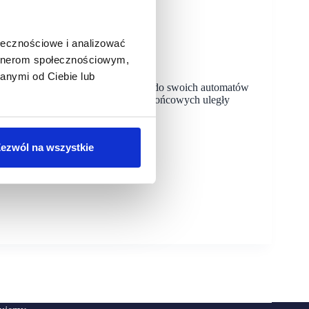
ołecznościowe i analizować
artnerom społecznościowym,
il
anymi od Ciebie lub
rost liczby paczek dostarczanych do swoich automatów
az wzorce zakupowe użytkowników końcowych uległy
ezwól na wszystkie