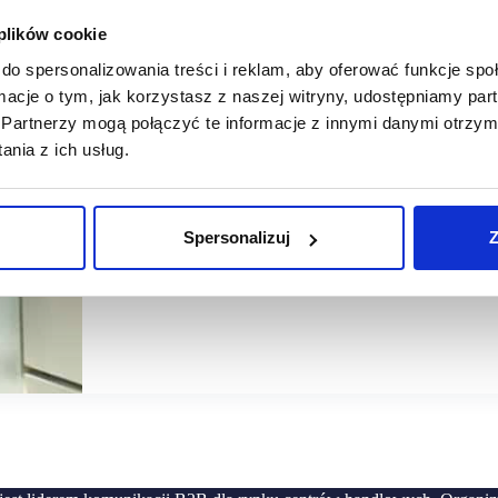
 plików cookie
20/01/2021
SwipBox
do spersonalizowania treści i reklam, aby oferować funkcje sp
ormacje o tym, jak korzystasz z naszej witryny, udostępniamy p
Zautomatyzowane rozwiązania przyszłością dla branży reta
Partnerzy mogą połączyć te informacje z innymi danymi otrzym
W ciągu ubiegłego roku SwipBox odnotował gwałtowny wz
nia z ich usług.
na całym świecie. Pandemia sprawiła, że branża KEP or
diametralnej zmianie.…
Spersonalizuj
Z