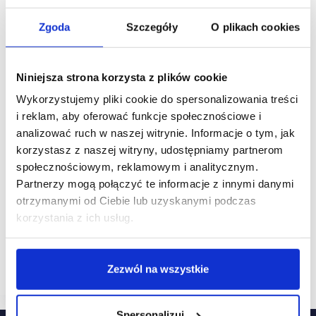
Zgoda
Szczegóły
O plikach cookies
Niniejsza strona korzysta z plików cookie
Wykorzystujemy pliki cookie do spersonalizowania treści
i reklam, aby oferować funkcje społecznościowe i
analizować ruch w naszej witrynie. Informacje o tym, jak
korzystasz z naszej witryny, udostępniamy partnerom
20/01/2021
Foodio Concepts
Papa Diego
Van Dog
społecznościowym, reklamowym i analitycznym.
Partnerzy mogą połączyć te informacje z innymi danymi
[WYWIAD] Piotr Grajewski, Foodio Concepts:
otrzymanymi od Ciebie lub uzyskanymi podczas
albo się dogadamy, albo grozi nam upadek
korzystania z ich usług.
2021 to będzie bardzo trudny, a nawet zły rok. Nawet
jeśli punktowo odbije konsumpcja, to nie ma się
co ekscytować. Musi minąć pełen cykl. 2021
powinien być rokiem czynszu od obrotu, a w 2022…
Zezwól na wszystkie
Spersonalizuj