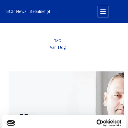
Przejdź
do
SCF News | Retailnet.pl
treści
TAG
Van Dog