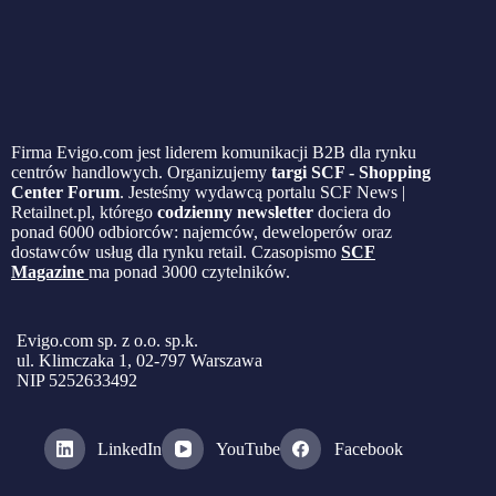
Firma Evigo.com jest liderem komunikacji B2B dla rynku
centrów handlowych. Organizujemy
targi SCF - Shopping
Center Forum
. Jesteśmy wydawcą portalu SCF News |
Retailnet.pl, którego
codzienny newsletter
dociera do
ponad 6000 odbiorców: najemców, deweloperów oraz
dostawców usług dla rynku retail. Czasopismo
SCF
Magazine
ma ponad 3000 czytelników.
Evigo.com sp. z o.o. sp.k.
ul. Klimczaka 1, 02-797 Warszawa
NIP 5252633492
LinkedIn
YouTube
Facebook