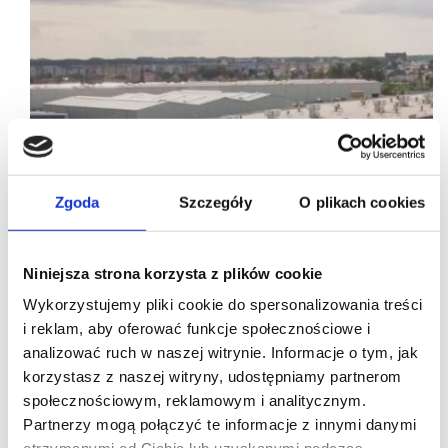
Zgoda
Szczegóły
O plikach cookies
Niniejsza strona korzysta z plików cookie
Wykorzystujemy pliki cookie do spersonalizowania treści
i reklam, aby oferować funkcje społecznościowe i
analizować ruch w naszej witrynie. Informacje o tym, jak
korzystasz z naszej witryny, udostępniamy partnerom
04/07/2025
worldbox
Karuzela Ełk
społecznościowym, reklamowym i analitycznym.
Partnerzy mogą połączyć te informacje z innymi danymi
Worldbox z nowym salonem w Karuzeli Ełk