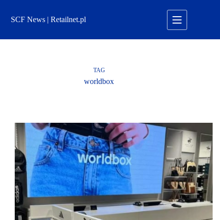
Przejdź
do
SCF News | Retailnet.pl
treści
TAG
worldbox