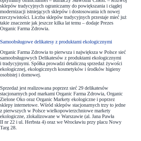
optymalny omnichannel – tłumaczy Sławomir Chłoń. – Rozwój
sklepów tradycyjnych ograniczamy do powiększania i ciągłej
modernizacji istniejących sklepów i dostosowania ich nowej
rzeczywistości. Liczba sklepów tradycyjnych przestaje mieć już
takie znaczenie jak jeszcze kilka lat temu – dodaje Prezes
Organic Farma Zdrowia.
Samoobsługowe delikatesy z produktami ekologicznymi
Organic Farma Zdrowia to pierwsza i największa w Polsce sieć
samoobsługowych Delikatesów z produktami ekologicznymi
i tradycyjnymi. Spółka prowadzi detaliczną sprzedaż żywości
ekologicznej, ekologicznych kosmetyków i środków higieny
osobistej i domowej.
Sprzedaż jest realizowana poprzez sieć 29 delikatesów
stacjonarnych pod markami Organic Farma Zdrowia, Organic
Zielone Oko oraz Organic Markety ekologiczne i poprzez
sklepy internetowe. Wśród sklepów stacjonarnych trzy to jedne
z pierwszych w Polsce wielkopowierzchniowe markety
ekologiczne, zlokalizowane w Warszawie (al. Jana Pawła
II nr 22 i ul. Herbsta 4) oraz we Wrocławiu przy placu Nowy
Targ 28.