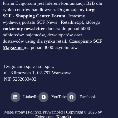
Firma Evigo.com jest liderem komunikacji B2B dla
rynku centrów handlowych. Organizujemy
targi
SCF - Shopping Center Forum
. Jesteśmy
wydawcą portalu SCF News | Retailnet.pl, którego
codzienny newsletter
dociera do ponad 6000
odbiorców: najemców, deweloperów oraz
dostawców usług dla rynku retail. Czasopismo
SCF
Magazine
ma ponad 3000 czytelników.
Evigo.com sp. z o.o. sp.k.
ul. Klimczaka 1, 02-797 Warszawa
NIP 5252633492
LinkedIn
YouTube
Facebook
Mapa strony
|
Polityka Prywatności
| Copyright © 2026 by
Evigo.com |
Kontakt