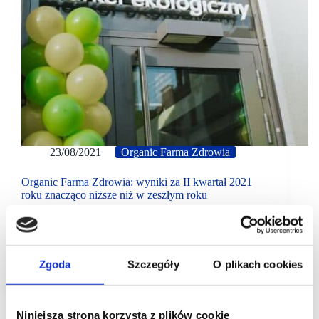
23/08/2021
Organic Farma Zdrowia
Organic Farma Zdrowia: wyniki za II kwartał 2021
roku znacząco niższe niż w zeszłym roku
Sieć Organic Farma Zdrowia podsumowała II kwartał
2021 r., który zakończył się dla spółki sprzedażą 13,4
mln zł, co oznacza wzrost o 8,7% r Grupa odnotowała
sprzedaż na poziomie 23,9 mln…
Zgoda
Szczegóły
O plikach cookies
Niniejsza strona korzysta z plików cookie