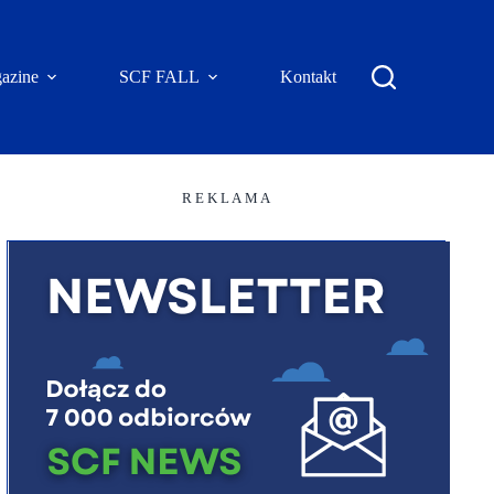
azine
SCF FALL
Kontakt
R E K L A M A