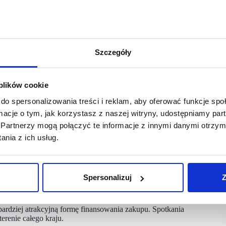
Szczegóły
 plików cookie
do spersonalizowania treści i reklam, aby oferować funkcje sp
ormacje o tym, jak korzystasz z naszej witryny, udostępniamy p
Partnerzy mogą połączyć te informacje z innymi danymi otrzym
u miesiąca klienci Komputronik mogą umawiać wizyty
nia z ich usług.
ze bardziej zwiększy bezpieczeństwo klientów podczas
Spersonalizuj
Z
izytę w wybranym salonie w dogodnym dla siebie terminie.
domu lub biurze, umówienia wizyty w salonie po odbiór
Dodatkowo klienci będą mogli także umówić videorozmowę
ardziej atrakcyjną formę finansowania zakupu. Spotkania
renie całego kraju.