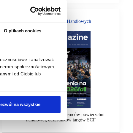
Magazyn Centrów Handlowych
O plikach cookies
ołecznościowe i analizować
artnerom społecznościowym,
anymi od Ciebie lub
ezwól na wszystkie
Bezpłatna wysyłka dla najemców powierzchni
handlowej, uczestników targów SCF