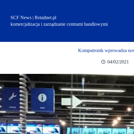
Przejdź
do
treści
SCF News | Retailnet.pl
komercjalizacja i zarządzanie centrami handlowymi
Komputronik wprowadza nową
04/02/2021