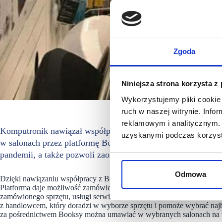
Zgoda
Niniejsza strona korzysta z
Wykorzystujemy pliki cookie 
ruch w naszej witrynie. Inf
reklamowym i analitycznym. 
Komputronik nawiązał współpracę z Booksy. Już od początk
uzyskanymi podczas korzysta
w salonach przez platformę Booksy. Takie rozwiązanie jeszc
pandemii, a także pozwoli zaoszczędzić im czas.
Odmowa
Dzięki nawiązaniu współpracy z Booksy klienci będą mogli umówić w
Platforma daje możliwość zamówienia mobilnej wizyty serwisowej w 
zamówionego sprzętu, usługi serwisowej lub konsultacji z doradcą. 
z handlowcem, który doradzi w wyborze sprzętu i pomoże wybrać najb
za pośrednictwem Booksy można umawiać w wybranych salonach na te