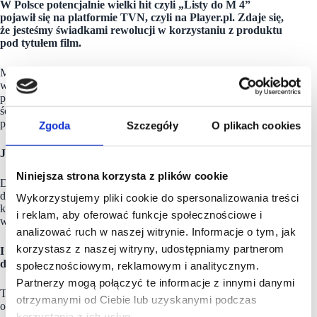
W Polsce potencjalnie wielki hit czyli „Listy do M 4”
pojawił się na platformie TVN, czyli na Player.pl. Zdaje się,
że jesteśmy świadkami rewolucji w korzystaniu z produktu
pod tytułem film.
Może tak, a może nie. Dzisiaj, gdy kina są zamknięte,
wyciąganie wniosków na temat ich popularności jest
przedwczesne. Przed nami są dwie równie prawdopodobne
ścieżki. Pierwsza prowadzi nas przez szczepienia,
po których nastąpi eksplozja radości.
Zgoda
Szczegóły
O plikach cookies
Jak w latach dwudziestych, po I Wojnie Światowej.
Niniejsza strona korzysta z plików cookie
Dokładnie tak. I wtedy będziemy mieli jeszcze więcej chętnych
do wyjścia z domów, a my w kinach jeszcze więcej widzów,
Wykorzystujemy pliki cookie do spersonalizowania treści
którzy nie pomyślą nawet o tym, by cokolwiek oglądać
i reklam, aby oferować funkcje społecznościowe i
w telewizji czy na urządzeniach mobilnych.
analizować ruch w naszej witrynie. Informacje o tym, jak
korzystasz z naszej witryny, udostępniamy partnerom
I wówczas po raz drugi będziemy mieli szalone lata
dwudzieste….
społecznościowym, reklamowym i analitycznym.
Partnerzy mogą połączyć te informacje z innymi danymi
Tak, ale możemy równie dobrze pójść drugą ścieżką. Może się
otrzymanymi od Ciebie lub uzyskanymi podczas
okazać, że zasiedzieliśmy się i zostaniemy na tej kanapie,
korzystania z ich usług.