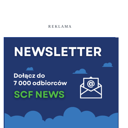
R E K L A M A