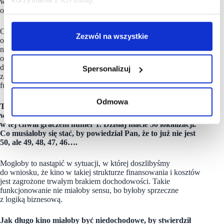
wybierając pomiędzy sześcioma platformami. Że zapomnimy
o kinie, restauracji, hotelu, kręglach….
Osobiście należę do tych, którzy wierzą, że branże rozrywkowe
Zezwól na wszystkie
odzyskają swoją moc. W tym oczywiście kina, chociaż
nie wszystkie firmy kinowe przetrwają – mówię tutaj
o globalnej perspektywie. O tym, kto pokona obecny kryzys,
decydować będzie skala działania, dostęp do funduszy, poziom
Spersonalizuj
zadłużenia w momencie wybuchu pandemii oraz sposób
funkcjonowania na rynku.
Odmowa
To jak po pandemii będzie wyglądał rynek kinowy
w Polsce zależy w dużej mierze od Heliosa, który jest
w tej chwili graczem numer 1. Dzisiaj macie 50 lokalizacji.
Co musiałoby się stać, by powiedział Pan, że to już nie jest
50, ale 49, 48, 47, 46….
Mogłoby to nastąpić w sytuacji, w której doszlibyśmy
do wniosku, że kino w takiej strukturze finansowania i kosztów
jest zagrożone trwałym brakiem dochodowości. Takie
funkcjonowanie nie miałoby sensu, bo byłoby sprzeczne
z logiką biznesową.
Jak długo kino miałoby być niedochodowe, by stwierdził