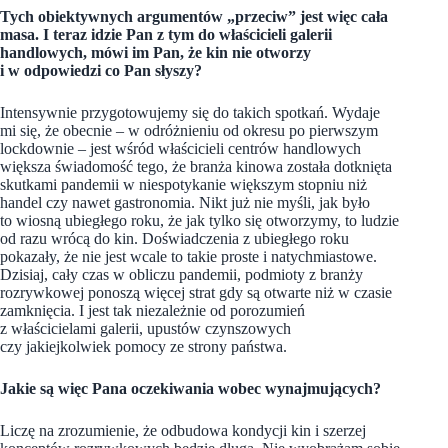
Tych obiektywnych argumentów „przeciw” jest więc cała
masa. I teraz idzie Pan z tym do właścicieli galerii
handlowych, mówi im Pan, że kin nie otworzy
i w odpowiedzi co Pan słyszy?
Intensywnie przygotowujemy się do takich spotkań. Wydaje
mi się, że obecnie – w odróżnieniu od okresu po pierwszym
lockdownie – jest wśród właścicieli centrów handlowych
większa świadomość tego, że branża kinowa została dotknięta
skutkami pandemii w niespotykanie większym stopniu niż
handel czy nawet gastronomia. Nikt już nie myśli, jak było
to wiosną ubiegłego roku, że jak tylko się otworzymy, to ludzie
od razu wrócą do kin. Doświadczenia z ubiegłego roku
pokazały, że nie jest wcale to takie proste i natychmiastowe.
Dzisiaj, cały czas w obliczu pandemii, podmioty z branży
rozrywkowej ponoszą więcej strat gdy są otwarte niż w czasie
zamknięcia. I jest tak niezależnie od porozumień
z właścicielami galerii, upustów czynszowych
czy jakiejkolwiek pomocy ze strony państwa.
Jakie są więc Pana oczekiwania wobec wynajmujących?
Liczę na zrozumienie, że odbudowa kondycji kin i szerzej