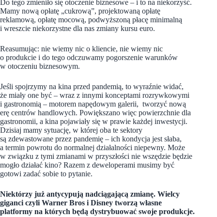
Do tego zmieniło się otoczenie biznesowe – i to na niekorzyść.
Mamy nową opłatę „cukrową”, projektowaną opłatę
reklamową, opłatę mocową, podwyższoną płacę minimalną
i wreszcie niekorzystne dla nas zmiany kursu euro.
Reasumując: nie wiemy nic o kliencie, nie wiemy nic
o produkcie i do tego odczuwamy pogorszenie warunków
w otoczeniu biznesowym.
Jeśli spojrzymy na kina przed pandemią, to wyraźnie widać,
że miały one być – wraz z innymi konceptami rozrywkowymi
i gastronomią – motorem napędowym galerii, tworzyć nową
erę centrów handlowych. Powiększano więc powierzchnie dla
gastronomii, a kina pojawiały się w prawie każdej inwestycji.
Dzisiaj mamy sytuację, w której oba te sektory
są zdewastowane przez pandemię – ich kondycja jest słaba,
a termin powrotu do normalnej działalności niepewny. Może
w związku z tymi zmianami w przyszłości nie wszędzie będzie
mogło działać kino? Razem z deweloperami musimy być
gotowi zadać sobie to pytanie.
Niektórzy już antycypują nadciągającą zmianę. Wielcy
giganci czyli Warner Bros i Disney tworzą własne
platformy na których będą dystrybuować swoje produkcje.