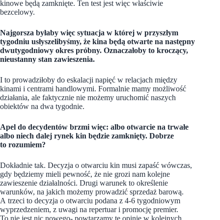
kinowe będą zamknięte. Ten test jest więc właściwie
bezcelowy.
Najgorsza byłaby więc sytuacja w której w przyszłym
tygodniu usłyszelibyśmy, że kina będą otwarte na następny
dwutygodniowy okres próbny. Oznaczałoby to kroczący,
nieustanny stan zawieszenia.
I to prowadziłoby do eskalacji napięć w relacjach między
kinami i centrami handlowymi. Formalnie mamy możliwość
działania, ale faktycznie nie możemy uruchomić naszych
obiektów na dwa tygodnie.
Apel do decydentów brzmi więc: albo otwarcie na trwałe
albo niech dalej rynek kin będzie zamknięty. Dobrze
to rozumiem?
Dokładnie tak. Decyzja o otwarciu kin musi zapaść wówczas,
gdy będziemy mieli pewność, że nie grozi nam kolejne
zawieszenie działalności. Drugi warunek to określenie
warunków, na jakich możemy prowadzić sprzedaż barową.
A trzeci to decyzja o otwarciu podana z 4-6 tygodniowym
wyprzedzeniem, z uwagi na repertuar i promocję premier.
To nie jest nic nowego- powtarzamy te opinie w kolejnych