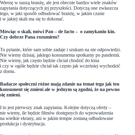
Wierzę w naszą branżę, ale jest obecnie bardzo wiele znaków
zapytania dotyczących jej przyszłości. Dotyczą one zwłaszcza
tego, w jaki sposób odbudować branżę, w jakim czasie
i w jakiej skali ma się to dokonać.
Mówiąc o skali, mówi Pan – de facto – o zamykaniu kin.
Czy dobrze Pana rozumiem?
To pytanie, które sam sobie zadaje i szukam na nie odpowiedzi.
Nie wiemy dzisiaj, jakiego konsumenta spotkamy po pandemii.
Nie wiemy, jak często będzie chciał chodzić do kina
i czy w ogóle będzie chciał tak często jak wcześniej wychodzić
z domu.
Badacze społeczni różne mają zdanie na temat tego jak ten
konsument się zmieni ale w jednym są zgodni, że na pewno
się zmieni.
I to jest pierwszy znak zapytania. Kolejne dotyczą oferty –
nie wiemy, ile będzie filmów dostępnych do wprowadzenia
na wielkie ekrany, ani w jakim tempie zostaną odbudowane
produkcja i dystrybucja.