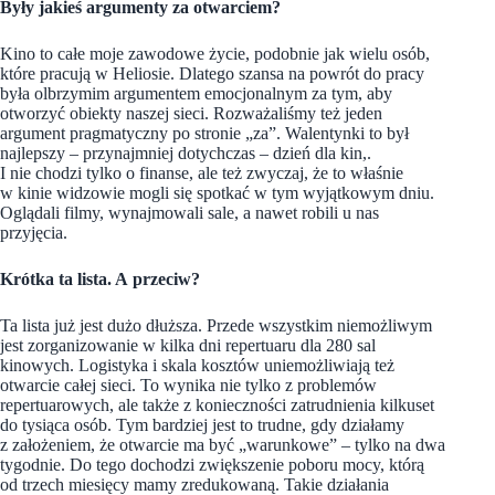
Były jakieś argumenty za otwarciem?
Kino to całe moje zawodowe życie, podobnie jak wielu osób,
które pracują w Heliosie. Dlatego szansa na powrót do pracy
była olbrzymim argumentem emocjonalnym za tym, aby
otworzyć obiekty naszej sieci. Rozważaliśmy też jeden
argument pragmatyczny po stronie „za”. Walentynki to był
najlepszy – przynajmniej dotychczas – dzień dla kin,.
I nie chodzi tylko o finanse, ale też zwyczaj, że to właśnie
w kinie widzowie mogli się spotkać w tym wyjątkowym dniu.
Oglądali filmy, wynajmowali sale, a nawet robili u nas
przyjęcia.
Krótka ta lista. A przeciw?
Ta lista już jest dużo dłuższa. Przede wszystkim niemożliwym
jest zorganizowanie w kilka dni repertuaru dla 280 sal
kinowych. Logistyka i skala kosztów uniemożliwiają też
otwarcie całej sieci. To wynika nie tylko z problemów
repertuarowych, ale także z konieczności zatrudnienia kilkuset
do tysiąca osób. Tym bardziej jest to trudne, gdy działamy
z założeniem, że otwarcie ma być „warunkowe” – tylko na dwa
tygodnie. Do tego dochodzi zwiększenie poboru mocy, którą
od trzech miesięcy mamy zredukowaną. Takie działania