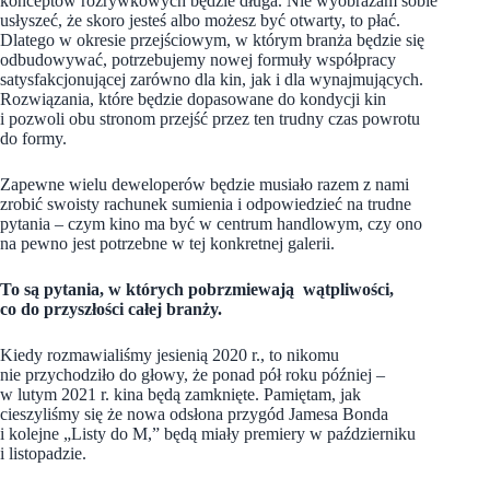
konceptów rozrywkowych będzie długa. Nie wyobrażam sobie
usłyszeć, że skoro jesteś albo możesz być otwarty, to płać.
Dlatego w okresie przejściowym, w którym branża będzie się
odbudowywać, potrzebujemy nowej formuły współpracy
satysfakcjonującej zarówno dla kin, jak i dla wynajmujących.
Rozwiązania, które będzie dopasowane do kondycji kin
i pozwoli obu stronom przejść przez ten trudny czas powrotu
do formy.
Zapewne wielu deweloperów będzie musiało razem z nami
zrobić swoisty rachunek sumienia i odpowiedzieć na trudne
pytania – czym kino ma być w centrum handlowym, czy ono
na pewno jest potrzebne w tej konkretnej galerii.
To są pytania, w których pobrzmiewają wątpliwości,
co do przyszłości całej branży.
Kiedy rozmawialiśmy jesienią 2020 r., to nikomu
nie przychodziło do głowy, że ponad pół roku później –
w lutym 2021 r. kina będą zamknięte. Pamiętam, jak
cieszyliśmy się że nowa odsłona przygód Jamesa Bonda
i kolejne „Listy do M,” będą miały premiery w październiku
i listopadzie.