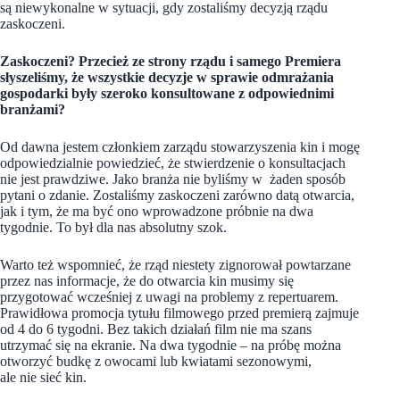
są niewykonalne w sytuacji, gdy zostaliśmy decyzją rządu
zaskoczeni.
Zaskoczeni? Przecież ze strony rządu i samego Premiera
słyszeliśmy, że wszystkie decyzje w sprawie odmrażania
gospodarki były szeroko konsultowane z odpowiednimi
branżami?
Od dawna jestem członkiem zarządu stowarzyszenia kin i mogę
odpowiedzialnie powiedzieć, że stwierdzenie o konsultacjach
nie jest prawdziwe. Jako branża nie byliśmy w żaden sposób
pytani o zdanie. Zostaliśmy zaskoczeni zarówno datą otwarcia,
jak i tym, że ma być ono wprowadzone próbnie na dwa
tygodnie. To był dla nas absolutny szok.
Warto też wspomnieć, że rząd niestety zignorował powtarzane
przez nas informacje, że do otwarcia kin musimy się
przygotować wcześniej z uwagi na problemy z repertuarem.
Prawidłowa promocja tytułu filmowego przed premierą zajmuje
od 4 do 6 tygodni. Bez takich działań film nie ma szans
utrzymać się na ekranie. Na dwa tygodnie – na próbę można
otworzyć budkę z owocami lub kwiatami sezonowymi,
ale nie sieć kin.