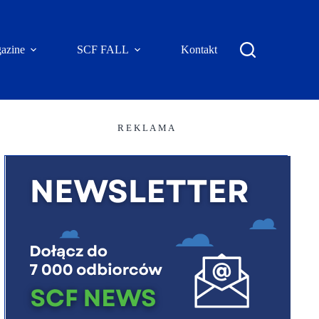
azine
SCF FALL
Kontakt
R E K L A M A