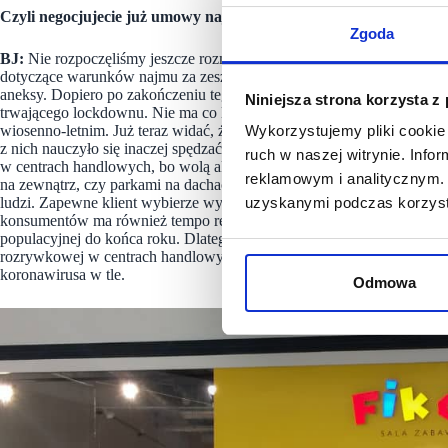
Czyli negocjujecie już umowy najmu za okres po zakończeniu o
Zgoda
BJ:
Nie rozpoczęliśmy jeszcze rozmów z wynajmującymi dotyczących 
dotyczące warunków najmu za zeszły rok. Do tej pory nie ze wszystk
aneksy. Dopiero po zakończeniu tego etapu, rozpoczniemy renegocja
Niniejsza strona korzysta z
trwającego lockdownu. Nie ma co liczyć, że rynek branży rozrywkowe
wiosenno-letnim. Już teraz widać, że konsumenci podczas trwającej p
Wykorzystujemy pliki cookie 
z nich nauczyło się inaczej spędzać wolny czas. Na pewno w miesiąca
ruch w naszej witrynie. Inf
w centrach handlowych, bo wolą aktywności na świeżym powietrzu. Oc
reklamowym i analitycznym. 
na zewnątrz, czy parkami na dachach, gdzie można zorganizować eventy
ludzi. Zapewne klient wybierze wyjazd do lasu lub nad jezioro, niż
uzyskanymi podczas korzysta
konsumentów ma również tempo realizacji programu szczepień w Pols
populacyjnej do końca roku. Dlatego wśród wielu osób pozostaną oba
rozrywkowej w centrach handlowych czyli, kin, sal zabaw, kręgielni,
koronawirusa w tle.
Odmowa