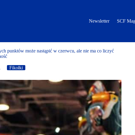
Newsletter
SCF Mag
ch punktów może nastąpić w czerwcu, ale nie ma co liczyć
ność
1
Fikołki