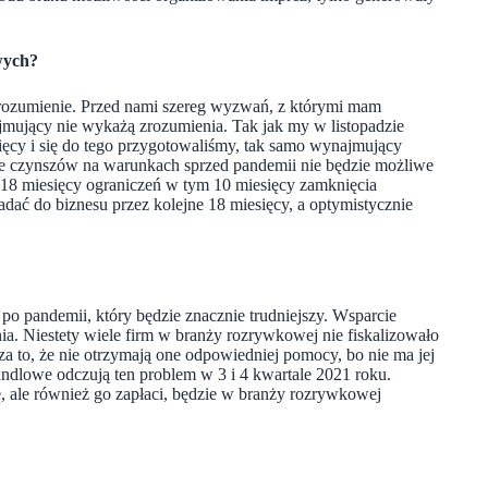
wych?
zrozumienie. Przed nami szereg wyzwań, z którymi mam
najmujący nie wykażą zrozumienia. Tak jak my w listopadzie
ięcy i się do tego przygotowaliśmy, tak samo wynajmujący
nie czynszów na warunkach sprzed pandemii nie będzie możliwe
 18 miesięcy ograniczeń w tym 10 miesięcy zamknięcia
dać do biznesu przez kolejne 18 miesięcy, a optymistycznie
 po pandemii, który będzie znacznie trudniejszy. Wsparcie
a. Niestety wiele firm w branży rozrywkowej nie fiskalizowało
a to, że nie otrzymają one odpowiedniej pomocy, bo nie ma jej
andlowe odczują ten problem w 3 i 4 kwartale 2021 roku.
, ale również go zapłaci, będzie w branży rozrywkowej