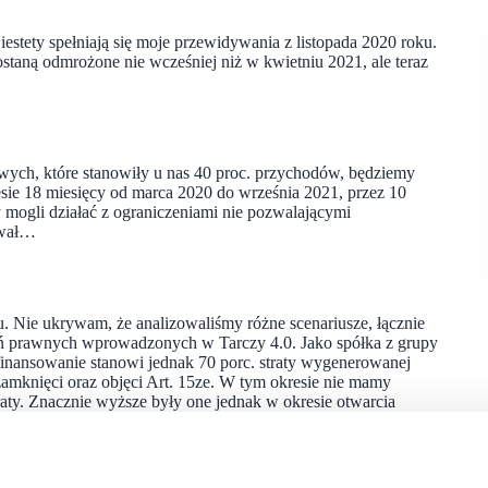
iestety spełniają się moje przewidywania z listopada 2020 roku.
staną odmrożone nie wcześniej niż w kwietniu 2021, ale teraz
owych, które stanowiły u nas 40 proc. przychodów, będziemy
esie 18 miesięcy od marca 2020 do września 2021, przez 10
 mogli działać z ograniczeniami nie pozwalającymi
ował…
. Nie ukrywam, że analizowaliśmy różne scenariusze, łącznie
zań prawnych wprowadzonych w Tarczy 4.0. Jako spółka z grupy
nansowanie stanowi jednak 70 porc. straty wygenerowanej
zamknięci oraz objęci Art. 15ze. W tym okresie nie mamy
ty. Znacznie wyższe były one jednak w okresie otwarcia
nie mogliśmy realizować pełni naszych usług. Teraz
lami centrów handlowych, co do funkcjonowania naszych lokali