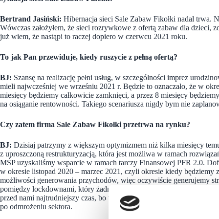
Bertrand Jasiński:
Hibernacja sieci Sale Zabaw Fikołki nadal trwa. N
Wówczas założyłem, że sieci rozrywkowe z ofertą zabaw dla dzieci, zo
już wiem, że nastąpi to raczej dopiero w czerwcu 2021 roku.
To jak Pan przewiduje, kiedy ruszycie z pełną ofertą?
BJ:
Szansę na realizację pełni usług, w szczególności imprez urodzin
mieli najwcześniej we wrześniu 2021 r. Będzie to oznaczało, że w okr
miesięcy będziemy całkowicie zamknięci, a przez 8 miesięcy będziemy
na osiąganie rentowności. Takiego scenariusza nigdy bym nie zaplan
Czy zatem firma Sale Zabaw Fikołki przetrwa na rynku?
BJ:
Dzisiaj patrzymy z większym optymizmem niż kilka miesięcy temu
z uproszczoną restrukturyzacją, która jest możliwa w ramach rozwią
MŚP uzyskaliśmy wsparcie w ramach tarczy Finansowej PFR 2.0. Dofi
w okresie listopad 2020 – marzec 2021, czyli okresie kiedy będziemy 
możliwości generowania przychodów, więc oczywiście generujemy stra
pomiędzy lockdownami, który żadnym wsparciem objęty nie był, a my 
przed nami najtrudniejszy czas, bo trzeba porozumieć się z właścicie
po odmrożeniu sektora.