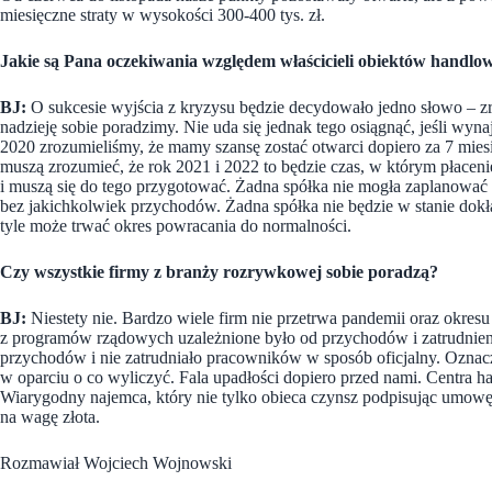
miesięczne straty w wysokości 300-400 tys. zł.
Jakie są Pana oczekiwania względem właścicieli obiektów handlo
BJ:
O sukcesie wyjścia z kryzysu będzie decydowało jedno słowo – 
nadzieję sobie poradzimy. Nie uda się jednak tego osiągnąć, jeśli wy
2020 zrozumieliśmy, że mamy szansę zostać otwarci dopiero za 7 mies
muszą zrozumieć, że rok 2021 i 2022 to będzie czas, w którym płace
i muszą się do tego przygotować. Żadna spółka nie mogła zaplanować
bez jakichkolwiek przychodów. Żadna spółka nie będzie w stanie dokła
tyle może trwać okres powracania do normalności.
Czy wszystkie firmy z branży rozrywkowej sobie poradzą?
BJ:
Niestety nie. Bardzo wiele firm nie przetrwa pandemii oraz okresu
z programów rządowych uzależnione było od przychodów i zatrudnieni
przychodów i nie zatrudniało pracowników w sposób oficjalny. Oznacz
w oparciu o co wyliczyć. Fala upadłości dopiero przed nami. Centra h
Wiarygodny najemca, który nie tylko obieca czynsz podpisując umowę
na wagę złota.
Rozmawiał Wojciech Wojnowski