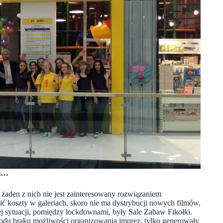
dni…
 żaden z nich nie jest zainteresowany rozwiązaniem
ć koszty w galeriach, skoro nie ma dystrybucji nowych filmów,
 sytuacji, pomiędzy lockdownami, były Sale Zabaw Fikołki.
wodu braku możliwości organizowania imprez, tylko generowały