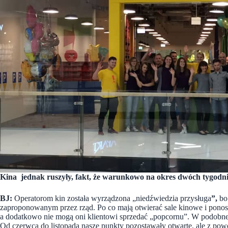
Kina jednak ruszyły, fakt, że warunkowo na okres dwóch tygo
BJ:
Operatorom kin została wyrządzona „niedźwiedzia przysługa
”,
bo
zaproponowanym przez rząd. Po co mają otwierać sale kinowe i ponosi
a dodatkowo nie mogą oni klientowi sprzedać „popcornu”. W podobnej
Od czerwca do listopada nasze punkty pozostawały otwarte, ale z po