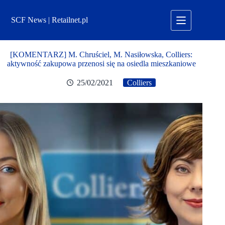
Przejdź
do
SCF News | Retailnet.pl
treści
[KOMENTARZ] M. Chruściel, M. Nasiłowska, Colliers:
aktywność zakupowa przenosi się na osiedla mieszkaniowe
25/02/2021
Colliers