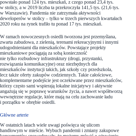
powstało ponad 124 tys. mieszkań, z czego ponad 23,4 tys.
w stolicy, a w 2019 liczba ta przekroczyła 141,5 tys. (21,6 tys.
w Warszawie). Pandemia nie zatrzymała aktywności
deweloperów w stolicy – tylko w trzech pierwszych kwartałach
2020 roku na rynek trafiło tu ponad 17 tys. mieszkań.
W ramach nowoczesnych osiedli tworzona jest przemyślana,
zwarta zabudowa, z zielenią, terenami rekreacyjnymi i innymi
udogodnieniami dla mieszkańców. Powstające projekty
mieszkaniowe pociągają za sobą konieczność
nie tylko rozbudowy infrastruktury (drogi, przystanki,
rozwiązania komunikacyjne) oraz niezbędnych dla
mieszkańców instytucji takich, jak szkoły czy przedszkola,
lecz także oferty zakupów codziennych. Takie całościowe,
komplementarne podejście jest oczekiwane przez mieszkańców,
którzy często sami wspierają lokalne inicjatywy i aktywnie
angażują się w poprawę warunków życia, a nawet współtworzą
wewnętrzne regulacje, które mają na celu zachowanie ładu
i porządku w obrębie osiedli.
Główne arterie
W ostatnich latach wiele uwagi poświęca się ulicom
handlowym w mieście. Wybuch pandemii i zmiany zakupowe
konsumentów spowodowały, że możemy mówić o ożywieniu