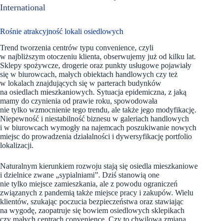
International
Rośnie atrakcyjność lokali osiedlowych
Trend tworzenia centrów typu convenience, czyli
w najbliższym otoczeniu klienta, obserwujemy już od kilku lat.
Sklepy spożywcze, drogerie oraz punkty usługowe pojawiały
się w biurowcach, małych obiektach handlowych czy też
w lokalach znajdujących się w parterach budynków
na osiedlach mieszkaniowych. Sytuacja epidemiczna, z jaką
mamy do czynienia od prawie roku, spowodowała
nie tylko wzmocnienie tego trendu, ale także jego modyfikację.
Niepewność i niestabilność biznesu w galeriach handlowych
i w biurowcach wymogły na najemcach poszukiwanie nowych
miejsc do prowadzenia działalności i dywersyfikację portfolio
lokalizacji.
Naturalnym kierunkiem rozwoju stają się osiedla mieszkaniowe
i dzielnice zwane „sypialniami”. Dziś stanowią one
nie tylko miejsce zamieszkania, ale z powodu ograniczeń
związanych z pandemią także miejsce pracy i zakupów. Wielu
klientów, szukając poczucia bezpieczeństwa oraz stawiając
na wygodę, zaopatruje się bowiem osiedlowych sklepikach
czy małych centrach convenience. Czy to chwilowa zmiana