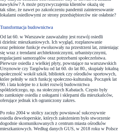
nawyków? A może przyzwyczajenia klientów okażą się
tak silne, że nawet po zakończeniu pandemii zainteresowanie
lokalami osiedlowymi ze strony przedsiębiorców nie osłabnie?
Transformacja budownictwa
Od lat 60. w Warszawie zauważalny jest rozwój osiedli
i dzielnic mieszkaniowych. Ich wygląd, rozplanowanie
oraz pełnione funkcje ewoluowały na przestrzeni lat, zmieniając
się wraz z trendami architektonicznymi, urbanistycznymi,
regulacjami samorządów oraz potrzebami społeczeństwa.
Pierwsze osiedla z wielkiej płyty, powstające na warszawskich
Ursynowie czy Targówku od lat 60. do lat 80., skupiały lokalną
społeczność wokół szkół, bibliotek czy ośrodków sportowych,
które pełniły w nich funkcję społeczno-kulturalną. Początek lat
90. i lata kolejne to z kolei rozwój budownictwa
spółdzielczego, np. na stołecznych Kabatach. Często były
to zamknięte osiedla z usługami i sklepami dla mieszkańców,
oferujące jednak ich ograniczony zakres.
Po roku 2004 w stolicy zaczęły powstawać sukcesywnie
osiedla deweloperskie, których założeniem było stworzenie
dogodnie skomunikowanych z centrum miasta ośrodków
mieszkaniowych. Według danych GUS, w 2018 roku w Polsce