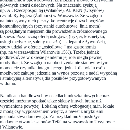
głównych arterii osiedlowych. Na znaczeniu zyskują
np. Al. Rzeczpospolitej (Wilanów), Al. KEN (Ursynów)
czy ul. Rydygiera (Żoliborz) w Warszawie. Ze względu
na intensywny ruch pieszy, koncentrację dużych węzłów
komunikacyjnych (przystanki autobusowe, linia metra)
są pożądanym miejscem dla prowadzenia zróżnicowanego
biznesu. Poza liczną ofertą usługową (fryzjer, kosmetyka,
usługi medyczne, salony masażu) i sklepami z żywnością,
spory udział w ofercie „osiedlowej” ma gastronomia
(np. na warszawskim Wilanowie 15%). Trzeba jednak
podkreślić, że w okresie pandemii jej rola uległa pewnej
modyfikacji. Ze względu na obostrzenia nie stanowi w tym
momencie czynnika integrującego, jednak dla wielu osób
możliwość zakupu jedzenia na wynos pozostaje nadal wygodną
i atrakcyjną alternatywą dla posiłków przygotowywanych
w domu.
Na ulicach handlowych w osiedlach mieszkaniowych coraz
częściej możemy spotkać także sklepy innych branż niż
wymienione powyżej. Lokalną ofertę wzbogacają m.in. lokale
z modą czy wyposażeniem wnętrz, a nawet z artykułami
gospodarstwa domowego. Za przykład może posłużyć
niedawne otwarcie salonów Tefal na warszawskim Ursynowie
i Wilanowie.