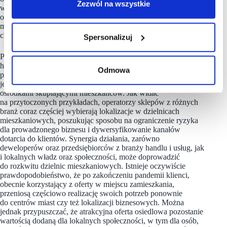
Zezwól na wszystkie
właścicielska nad pakietem lokali pozwala na różnicowanie
oferty i unikanie zbędnej konkurencji. W takiej sytuacji jest
możliwe stworzenie efektu synergii, który jest
charakterystyczny dla obiektów handlowych.
Spersonalizuj
Postępująca ewolucja handlu, a także upowszechnienie pracy
hybrydowej sprawiają, że nowoczesne osiedla mieszkaniowe
Odmowa
przestają powoli być uważane za „sypialnie”, które ożywają
jedynie w weekendy. Dziś stają się niezależnymi lokalnymi
ośrodkami skupiającymi mieszkańców. Jak widać
na przytoczonych przykładach, operatorzy sklepów z różnych
branż coraz częściej wybierają lokalizacje w dzielnicach
mieszkaniowych, poszukując sposobu na ograniczenie ryzyka
dla prowadzonego biznesu i dywersyfikowanie kanałów
dotarcia do klientów. Synergia działania, zarówno
deweloperów oraz przedsiębiorców z branży handlu i usług, jak
i lokalnych władz oraz społeczności, może doprowadzić
do rozkwitu dzielnic mieszkaniowych. Istnieje oczywiście
prawdopodobieństwo, że po zakończeniu pandemii klienci,
obecnie korzystający z oferty w miejscu zamieszkania,
przeniosą częściowo realizację swoich potrzeb ponownie
do centrów miast czy też lokalizacji biznesowych. Można
jednak przypuszczać, że atrakcyjna oferta osiedlowa pozostanie
wartością dodaną dla lokalnych społeczności, w tym dla osób,