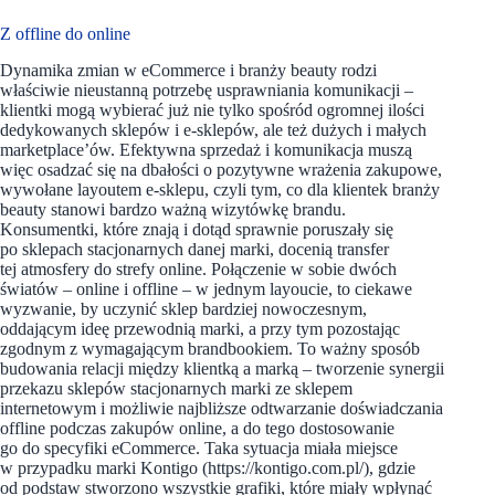
Z offline do online
Dynamika zmian w eCommerce i branży beauty rodzi
właściwie nieustanną potrzebę usprawniania komunikacji –
klientki mogą wybierać już nie tylko spośród ogromnej ilości
dedykowanych sklepów i e-sklepów, ale też dużych i małych
marketplace’ów. Efektywna sprzedaż i komunikacja muszą
więc osadzać się na dbałości o pozytywne wrażenia zakupowe,
wywołane layoutem e-sklepu, czyli tym, co dla klientek branży
beauty stanowi bardzo ważną wizytówkę brandu.
Konsumentki, które znają i dotąd sprawnie poruszały się
po sklepach stacjonarnych danej marki, docenią transfer
tej atmosfery do strefy online. Połączenie w sobie dwóch
światów – online i offline – w jednym layoucie, to ciekawe
wyzwanie, by uczynić sklep bardziej nowoczesnym,
oddającym ideę przewodnią marki, a przy tym pozostając
zgodnym z wymagającym brandbookiem. To ważny sposób
budowania relacji między klientką a marką – tworzenie synergii
przekazu sklepów stacjonarnych marki ze sklepem
internetowym i możliwie najbliższe odtwarzanie doświadczania
offline podczas zakupów online, a do tego dostosowanie
go do specyfiki eCommerce. Taka sytuacja miała miejsce
w przypadku marki Kontigo (https://kontigo.com.pl/), gdzie
od podstaw stworzono wszystkie grafiki, które miały wpłynąć