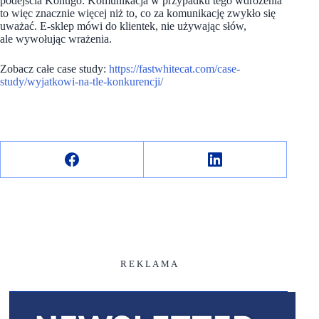
podejścia Kontigo. Komunikacja w przypadku tego wdrożenia
to więc znacznie więcej niż to, co za komunikację zwykło się
uważać. E-sklep mówi do klientek, nie używając słów,
ale wywołując wrażenia.
Zobacz całe case study:
https://fastwhitecat.com/case-
study/wyjatkowi-na-tle-konkurencji/
R E K L A M A