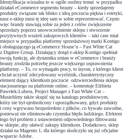
Identyfikacja wizualna to w ogóle osobny temat w przypadku
działań eCommerce segmentu beauty – kiedy sprzedajemy
produkty związane tak blisko z ideą poczucia piękna i estetyki,
nasz e-sklep musi tę ideę sam w sobie reprezentować. Często
więc brandy stawiają sobie za jeden z celów zwiększenie
sprzedaży poprzez unowocześnienie sklepu i stworzenie
pozytywnych wrażeń zakupowych klientów – taki case miał
miejsce w przypadku platformy sprzedażowej marki Kontigo
i obsługującego ją eCommerce House’u – Fast White Cat
z Digitree Group. Działający dotąd e-sklep Kontigo spełniał
swoją funkcję, ale dynamika zmian w eCommerce i branży
beauty zrodziła potrzebę jeszcze większego usprawnienia
platformy. – To, co wymagało pracy, to layout, z którego klient
chciał uczynić zdecydowany wyróżnik, charakterystyczny
element dający klientkom poczucie odzwierciedlenia sklepu
stacjonarnego na platformie online. – komentuje Elżbieta
Pawełek-Lubera, Project Manager z Fast White Cat –
Musieliśmy także skupić się na katalogu produktowym,
który nie był ujednolicony i uporządkowany, gdyż produkty
i ceny wgrywano bezpośrednio z plików, co bywało zawodne,
ponieważ nie eliminowało czynnika błędu ludzkiego. Efektem
tego był problem z ustawieniem odpowiedniego filtrowania
w sklepie, aby ułatwić zakupy klientkom. Dodatkowo, sklep
działał na Magento 1, dla którego skończyło się już oficjalne
wsparcie Adobe.