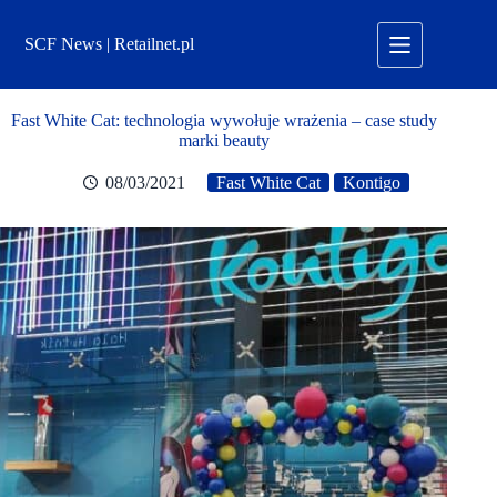
Przejdź
do
SCF News | Retailnet.pl
treści
Fast White Cat: technologia wywołuje wrażenia – case study
marki beauty
08/03/2021
Fast White Cat
Kontigo