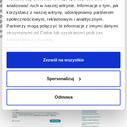
pandemii, gdzie właściwie niewiele można zaplanować, było
analizować ruch w naszej witrynie. Informacje o tym, jak
dla nas ważne, żebyśmy mieli możliwość szybkiej reakcji
na zmieniającą się rzeczywistość. Dodatkowo moduł do ankiet
korzystasz z naszej witryny, udostępniamy partnerom
pozwala umieścić ankietę w sklepie lub wysłać mailowo
społecznościowym, reklamowym i analitycznym.
po zrealizowaniu zakupu offline, co daje możliwość
Partnerzy mogą połączyć te informacje z innymi danymi
dostosowania sklepu do potrzeb klientek. Jest to autorskie
rozwiązanie Fast White Cat. Ponadto, klientki mają możliwość
otrzymanymi od Ciebie lub uzyskanymi podczas
skorzystania z czatu, aby skontaktować się z BOK.
korzystania z ich usług.
Zezwól na wszystkie
Spersonalizuj
Odmowa