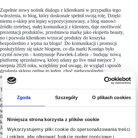
Zupełnie nowy nośnik dialogu z klientkami w przypadku tego
wdrożenia, to blog, który doskonale spełnił swoją rolę. Dzięki
niemu e-sklep jest lepiej wypozycjonowany, a blog stanowi
źródło rzetelnej, stałej komunikacji z klientem, daje możliwość
prezentacji produktów, przedstawia markę jako eksperta beauty,
no i pozwala klientkom wrzucać produkty do koszyka
bezpośrednio z wpisu na blogu! Do komunikacji i promocji
posłużyliśmy się także blogiem, co dla marki Kontigo było
czymś nowym – kontynuuje Pawełek-Lubera – budując nową
platformę sprzedażową, której udany go live miał miejsce 3
sierpnia 2020 roku, wzięliśmy pod uwagę, że wygląd i sposób
działania sklepu online to jeden, choć niebezpośredni,
ze sposobów komunikacji z konsumentkami.
Technologia w służbie efektywnej komunikacji
Zgoda
Szczegóły
O plikach cookies
Co ważne, jako Kontigo otrzymaliśmy narzędzia
do samodzielnego budowania komunikacji z klientkami,
w sposób spójny pod względem key visuala i realizujący
filozofię marki, zawartej chociażby w samej nazwie,
Niniejsza strona korzysta z plików cookie
która z portugalskiego oznacza “z tobą”. – komentuje Patrycja
Jaworska, Manager ds eCommerce, Kontigo – Kobieta jest
Wykorzystujemy pliki cookie do spersonalizowania treści
w centrum świata Kontigo. W tak dynamicznych czasach
i reklam, aby oferować funkcje społecznościowe i