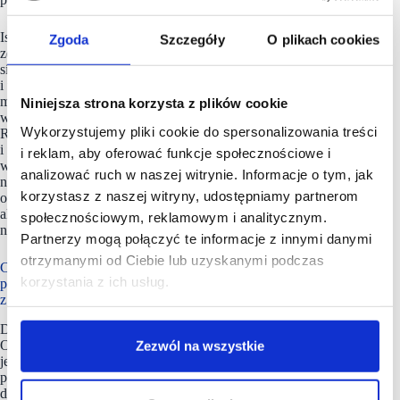
Istotnym elementem sprzedaży online jest też zgodność
Zgoda
Szczegóły
O plikach cookies
ze stanem prawnym. Życie pokazuje, że nagle mogą pojawić
się nowe wyzwania, np. takie typu Dyrektywa Omnibus
i trzeba na nie reagować, wdrażać nowe rozwiązania. Ostatnio
mieliśmy Klienta, który jest zadowolony z obecnej platformy
Niniejsza strona korzysta z plików cookie
w modelu SAS-owym, ale ponieważ nie spełnia ona wymagań
Wykorzystujemy pliki cookie do spersonalizowania treści
RODO, Klient musi migrować na inną platformę
i prawdopodobnie będzie to właśnie Magento. Czasami
i reklam, aby oferować funkcje społecznościowe i
więc taka mała rzecz potrafi zmienić zupełnie optykę patrzenia
analizować ruch w naszej witrynie. Informacje o tym, jak
na system, bo okazuje się, że na przykład rozwiązania SAS-
korzystasz z naszej witryny, udostępniamy partnerom
owe są przystępne, szybkie do wdrożenia, stosunkowo tanie,
ale jednak, gdy pojawia się temat customizacji, to taki system
społecznościowym, reklamowym i analitycznym.
nie jest już wystarczający.
Partnerzy mogą połączyć te informacje z innymi danymi
otrzymanymi od Ciebie lub uzyskanymi podczas
Czy pracując z różnymi sieciami handlowymi zauważa Pan
korzystania z ich usług.
powtarzające się pytania, problemy, zagadnienia
z którym klienci przychodzą do Was szczególnie często?
Dzisiaj najbardziej powtarzalnym problemem jest wspomniany
Omnibus, również dlatego, że nie ma co do tej dyrektywy
Zezwól na wszystkie
jednoznacznej wykładni prawnej i często kancelarie prawne
poszczególnych klientów mają różne interpretacje. Stąd
dostosowujemy nasz moduł do potrzeb prawnych