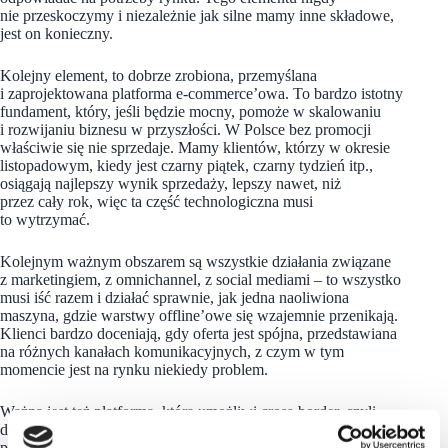
nie przeskoczymy i niezależnie jak silne mamy inne składowe,
jest on konieczny.
Kolejny element, to dobrze zrobiona, przemyślana
i zaprojektowana platforma e-commerce’owa. To bardzo istotny
fundament, który, jeśli będzie mocny, pomoże w skalowaniu
i rozwijaniu biznesu w przyszłości. W Polsce bez promocji
właściwie się nie sprzedaje. Mamy klientów, którzy w okresie
listopadowym, kiedy jest czarny piątek, czarny tydzień itp.,
osiągają najlepszy wynik sprzedaży, lepszy nawet, niż
przez cały rok, więc ta część technologiczna musi
to wytrzymać.
Kolejnym ważnym obszarem są wszystkie działania związane
z marketingiem, z omnichannel, z social mediami – to wszystko
musi iść razem i działać sprawnie, jak jedna naoliwiona
maszyna, gdzie warstwy offline’owe się wzajemnie przenikają.
Klienci bardzo doceniają, gdy oferta jest spójna, przedstawiana
na różnych kanałach komunikacyjnych, z czym w tym
momencie jest na rynku niekiedy problem.
Ważna jest też platforma, która umożliwi cross-border, czyli
dosyć szybkie wejściena rynki zagraniczne, jeśli mamy taki
potencjał.