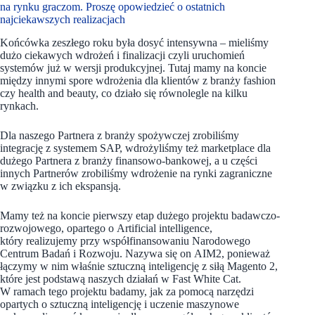
na rynku graczom. Proszę opowiedzieć o ostatnich
najciekawszych realizacjach
Końcówka zeszłego roku była dosyć intensywna – mieliśmy
dużo ciekawych wdrożeń i finalizacji czyli uruchomień
systemów już w wersji produkcyjnej. Tutaj mamy na koncie
między innymi spore wdrożenia dla klientów z branży fashion
czy health and beauty, co działo się równolegle na kilku
rynkach.
Dla naszego Partnera z branży spożywczej zrobiliśmy
integrację z systemem SAP, wdrożyliśmy też marketplace dla
dużego Partnera z branży finansowo-bankowej, a u części
innych Partnerów zrobiliśmy wdrożenie na rynki zagraniczne
w związku z ich ekspansją.
Mamy też na koncie pierwszy etap dużego projektu badawczo-
rozwojowego, opartego o Artificial intelligence,
który realizujemy przy współfinansowaniu Narodowego
Centrum Badań i Rozwoju. Nazywa się on AIM2, ponieważ
łączymy w nim właśnie sztuczną inteligencję z siłą Magento 2,
które jest podstawą naszych działań w Fast White Cat.
W ramach tego projektu badamy, jak za pomocą narzędzi
opartych o sztuczną inteligencję i uczenie maszynowe