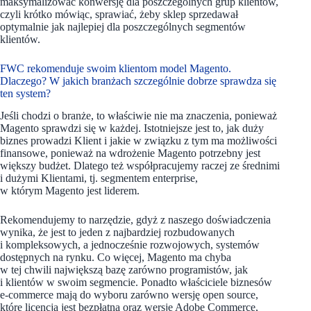
maksymalizować konwersję dla poszczególnych grup klientów,
czyli krótko mówiąc, sprawiać, żeby sklep sprzedawał
optymalnie jak najlepiej dla poszczególnych segmentów
klientów.
FWC rekomenduje swoim klientom model Magento.
Dlaczego? W jakich branżach szczególnie dobrze sprawdza się
ten system?
Jeśli chodzi o branże, to właściwie nie ma znaczenia, ponieważ
Magento sprawdzi się w każdej. Istotniejsze jest to, jak duży
biznes prowadzi Klient i jakie w związku z tym ma możliwości
finansowe, ponieważ na wdrożenie Magento potrzebny jest
większy budżet. Dlatego też współpracujemy raczej ze średnimi
i dużymi Klientami, tj. segmentem enterprise,
w którym Magento jest liderem.
Rekomendujemy to narzędzie, gdyż z naszego doświadczenia
wynika, że jest to jeden z najbardziej rozbudowanych
i kompleksowych, a jednocześnie rozwojowych, systemów
dostępnych na rynku. Co więcej, Magento ma chyba
w tej chwili największą bazę zarówno programistów, jak
i klientów w swoim segmencie. Ponadto właściciele biznesów
e-commerce mają do wyboru zarówno wersję open source,
które licencja jest bezpłatna oraz wersję Adobe Commerce,