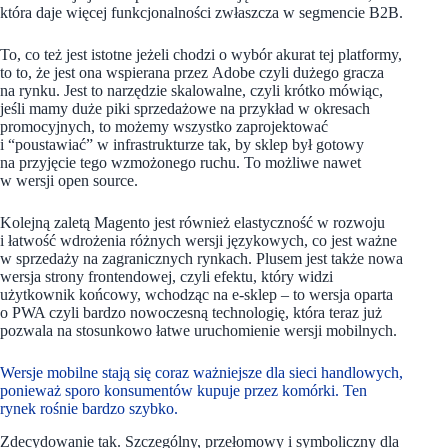
która daje więcej funkcjonalności zwłaszcza w segmencie B2B.
To, co też jest istotne jeżeli chodzi o wybór akurat tej platformy,
to to, że jest ona wspierana przez Adobe czyli dużego gracza
na rynku. Jest to narzędzie skalowalne, czyli krótko mówiąc,
jeśli mamy duże piki sprzedażowe na przykład w okresach
promocyjnych, to możemy wszystko zaprojektować
i “poustawiać” w infrastrukturze tak, by sklep był gotowy
na przyjęcie tego wzmożonego ruchu. To możliwe nawet
w wersji open source.
Kolejną zaletą Magento jest również elastyczność w rozwoju
i łatwość wdrożenia różnych wersji językowych, co jest ważne
w sprzedaży na zagranicznych rynkach. Plusem jest także nowa
wersja strony frontendowej, czyli efektu, który widzi
użytkownik końcowy, wchodząc na e-sklep – to wersja oparta
o PWA czyli bardzo nowoczesną technologię, która teraz już
pozwala na stosunkowo łatwe uruchomienie wersji mobilnych.
Wersje mobilne stają się coraz ważniejsze dla sieci handlowych,
ponieważ sporo konsumentów kupuje przez komórki. Ten
rynek rośnie bardzo szybko.
Zdecydowanie tak. Szczególny, przełomowy i symboliczny dla