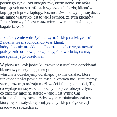
polskiego rynku był ubiegły rok, kiedy liczba klientów
kupujących na smartfonach wyprzedziła liczbę klientów
kupujących przez laptopy. Różnica 2%, nie wydaje się duża,
ale mimo wszystko jest to jakiś symbol, że tych klientów
“smartfonowych” jest coraz więcej, więc nie można tego
bagatelizować.
Jak efektywnie wdrożyć i utrzymać sklep na Magento?
Załóżmy, że przychodzi do Was klient,
który albo nie ma sklepu, albo ma, ale chce wystartować
praktycznie od nowa, bo z jakiegoś powodu to, co ma,
nie spełnia jego oczekiwań.
W pierwszej kolejności kluczowe jest ustalenie oczekiwań
biznesowych czyli tego, czego
właściwie oczekujemy od sklepu, jak ma działać, które
funkcjonalności powinien mieć, a których nie. Tutaj mamy
szereg różnego rodzaju możliwości i funkcjonalności, To,
co wydaje mi się ważne, to żeby nie przedobrzyć z tym,
co chcemy mieć na starcie – jako Fast White Cat
rekomendujemy raczej, żeby wybrać minimalny zakres,
który będzie satysfakcjonujący, aby sklep mógł zaczął
pracować i sprzedawać.