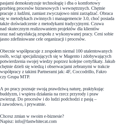
pasjami demokratyzuje technologię i dba o komfortowy
przebieg procesów biznesowych i wewnętrznych. Chętnie
pracuje z ludźmi, zamiast zwyczajowo nimi zarządzać. Obraca
się w metodykach zwinnych i managemencie 3.0, choć posiada
także doświadczenie z metodykami tradycyjnymi. Czuwa
nad skutecznym realizowaniem projektów dla klientów
oraz nad satysfakcją zespołu z wykonywanej pracy. Ceni sobie
jasno zdefiniowane cele organizacji i procesów.
Obecnie współpracuje z zespołem niemal 100 utalentowanych
osób, wciąż specjalizujących się w Magento i zdobywających
potwierdzenia swojej wiedzy poprzez kolejne certyfikaty. Jakub
chętnie dzieli się wiedzą i obserwacjami zebranymi w trakcie
współpracy z takimi Partnerami jak: 4F, Coccodrillo, Fakro
czy Grupa MTP.
A po pracy poznaje swoją prawdziwą naturę, praktykując
buddyzm, i wspiera działania na rzecz przyrody i praw
zwierząt. Do procesów i do ludzi podchodzi z pasją –
i zawodowo, i prywatnie.
Chcesz zmian w swoim e-biznesie?
Napisz: info@fastwhitecat.com