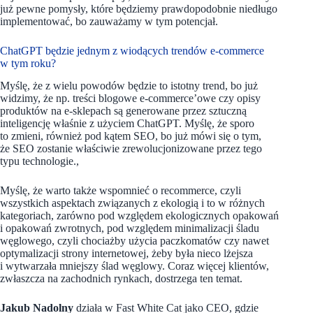
już pewne pomysły, które będziemy prawdopodobnie niedługo
implementować, bo zauważamy w tym potencjał.
ChatGPT będzie jednym z wiodących trendów e-commerce
w tym roku?
Myślę, że z wielu powodów będzie to istotny trend, bo już
widzimy, że np. treści blogowe e-commerce’owe czy opisy
produktów na e-sklepach są generowane przez sztuczną
inteligencję właśnie z użyciem ChatGPT. Myślę, że sporo
to zmieni, również pod kątem SEO, bo już mówi się o tym,
że SEO zostanie właściwie zrewolucjonizowane przez tego
typu technologie.,
Myślę, że warto także wspomnieć o recommerce, czyli
wszystkich aspektach związanych z ekologią i to w różnych
kategoriach, zarówno pod względem ekologicznych opakowań
i opakowań zwrotnych, pod względem minimalizacji śladu
węglowego, czyli chociażby użycia paczkomatów czy nawet
optymalizacji strony internetowej, żeby była nieco lżejsza
i wytwarzała mniejszy ślad węglowy. Coraz więcej klientów,
zwłaszcza na zachodnich rynkach, dostrzega ten temat.
Jakub Nadolny
działa w Fast White Cat jako CEO, gdzie