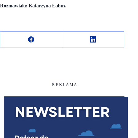
Rozmawiała: Katarzyna Łabuz
R E K L A M A