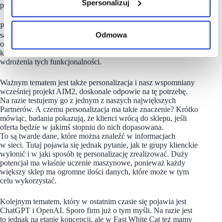
Spersonalizuj
poszczególnych Partnerów biznesowych.
Pojawia się też sporo innych zapytań, które związane
są z globalnymi trendami e-commerce’owymi, typu płatności
Odmowa
odroczone, live commerce, social commerce itp. Część
klientów wybiera tego typu rozwiązania i też oczekuje od nas
wdrożenia tych funkcjonalności.
Ważnym tematem jest także personalizacja i nasz wspomniany
wcześniej projekt AIM2, doskonale odpowie na tę potrzebę.
Na razie testujemy go z jednym z naszych największych
Partnerów. A czemu personalizacja ma takie znaczenie? Krótko
mówiąc, badania pokazują, że klienci wrócą do sklepu, jeśli
oferta będzie w jakimś stopniu do nich dopasowana.
To są twarde dane, które można znaleźć w informacjach
w sieci. Tutaj pojawia się jednak pytanie, jak te grupy klienckie
wyłonić i w jaki sposób tę personalizację zrealizować. Duży
potencjał ma właśnie uczenie maszynowe, ponieważ każdy
większy sklep ma ogromne ilości danych, które może w tym
celu wykorzystać.
Kolejnym tematem, który w ostatnim czasie się pojawia jest
ChatGPT i OpenAI. Sporo firm już o tym myśli. Na razie jest
to jednak na etapie koncepcji, ale w Fast White Cat też mamy