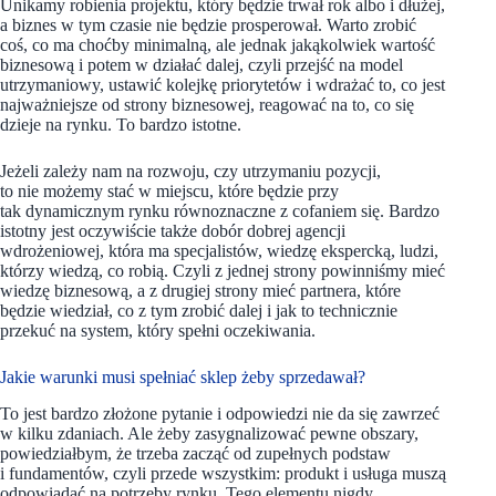
Unikamy robienia projektu, który będzie trwał rok albo i dłużej,
a biznes w tym czasie nie będzie prosperował. Warto zrobić
coś, co ma choćby minimalną, ale jednak jakąkolwiek wartość
biznesową i potem w działać dalej, czyli przejść na model
utrzymaniowy, ustawić kolejkę priorytetów i wdrażać to, co jest
najważniejsze od strony biznesowej, reagować na to, co się
dzieje na rynku. To bardzo istotne.
Jeżeli zależy nam na rozwoju, czy utrzymaniu pozycji,
to nie możemy stać w miejscu, które będzie przy
tak dynamicznym rynku równoznaczne z cofaniem się. Bardzo
istotny jest oczywiście także dobór dobrej agencji
wdrożeniowej, która ma specjalistów, wiedzę ekspercką, ludzi,
którzy wiedzą, co robią. Czyli z jednej strony powinniśmy mieć
wiedzę biznesową, a z drugiej strony mieć partnera, które
będzie wiedział, co z tym zrobić dalej i jak to technicznie
przekuć na system, który spełni oczekiwania.
Jakie warunki musi spełniać sklep żeby sprzedawał?
To jest bardzo złożone pytanie i odpowiedzi nie da się zawrzeć
w kilku zdaniach. Ale żeby zasygnalizować pewne obszary,
powiedziałbym, że trzeba zacząć od zupełnych podstaw
i fundamentów, czyli przede wszystkim: produkt i usługa muszą
odpowiadać na potrzeby rynku. Tego elementu nigdy