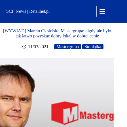
Przejdź
do
SCF News | Retailnet.pl
treści
[WYWIAD] Marcin Ciesielski, Mastergrupa: nigdy nie było
tak łatwo pozyskać dobry lokal w dobrej cenie
11/03/2021
Mastergrupa
Stopiątka