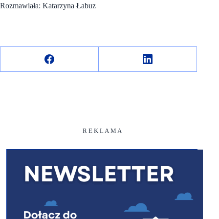
Rozmawiała: Katarzyna Łabuz
R E K L A M A