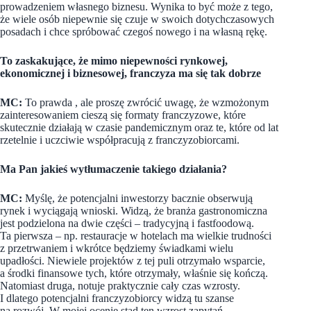
prowadzeniem własnego biznesu. Wynika to być może z tego,
że wiele osób niepewnie się czuje w swoich dotychczasowych
posadach i chce spróbować czegoś nowego i na własną rękę.
To zaskakujące, że mimo niepewności rynkowej,
ekonomicznej i biznesowej, franczyza ma się tak dobrze
MC:
To prawda , ale proszę zwrócić uwagę, że wzmożonym
zainteresowaniem cieszą się formaty franczyzowe, które
skutecznie działają w czasie pandemicznym oraz te, które od lat
rzetelnie i uczciwie współpracują z franczyzobiorcami.
Ma Pan jakieś wytłumaczenie takiego działania?
MC:
Myślę, że potencjalni inwestorzy bacznie obserwują
rynek i wyciągają wnioski. Widzą, że branża gastronomiczna
jest podzielona na dwie części – tradycyjną i fastfoodową.
Ta pierwsza – np. restauracje w hotelach ma wielkie trudności
z przetrwaniem i wkrótce będziemy świadkami wielu
upadłości. Niewiele projektów z tej puli otrzymało wsparcie,
a środki finansowe tych, które otrzymały, właśnie się kończą.
Natomiast druga, notuje praktycznie cały czas wzrosty.
I dlatego potencjalni franczyzobiorcy widzą tu szanse
na rozwój. W mojej ocenie stąd ten wzrost zapytań