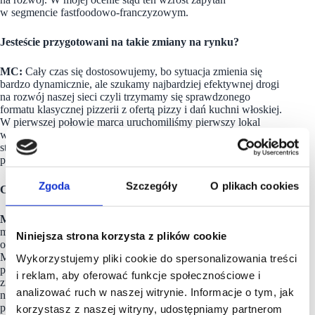
w segmencie fastfoodowo-franczyzowym.
Jesteście przygotowani na takie zmiany na rynku?
MC:
Cały czas się dostosowujemy, bo sytuacja zmienia się
bardzo dynamicznie, ale szukamy najbardziej efektywnej drogi
na rozwój naszej sieci czyli trzymamy się sprawdzonego
formatu klasycznej pizzerii z ofertą pizzy i dań kuchni włoskiej.
W pierwszej połowie marca uruchomiliśmy pierwszy lokal
w formacie Stopiątka Fabryka, ale nie jest to koncept
stworzony z myślą o pandemii, bo do jego uruchomienia
przygotowywaliśmy się dużo wcześniej przed pandemią.
Zgoda
Szczegóły
O plikach cookies
Czym wyróżnia się ten format?
MC:
Przede wszystkim wielkością lokalu. Tradycyjne Stopiątki
mają od 120 do 180 mkw. powierzchni, a koncept Fabryka
Niniejsza strona korzysta z plików cookie
około 60 mkw. i jest pozbawiony sali konsumpcyjnej.
Ma to być opcja umożliwiająca szybkie zamówienia i odbiory
Wykorzystujemy pliki cookie do spersonalizowania treści
pizzy. Lokale są więc małe, nowoczesne i bardzo dobrze
i reklam, aby oferować funkcje społecznościowe i
zinformatyzowane. Stworzenie tego formatu było odpowiedzią
analizować ruch w naszej witrynie. Informacje o tym, jak
na rosnące koszty pracy. Chociaż koncept był projektowany
przed pandemią okazało się, że w obecnej sytuacji będzie
korzystasz z naszej witryny, udostępniamy partnerom