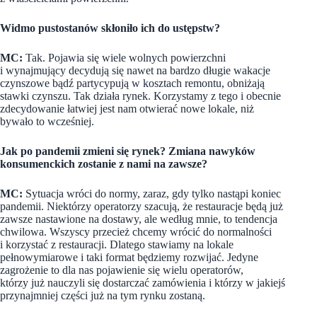
Widmo pustostanów skłoniło ich do ustępstw?
MC:
Tak. Pojawia się wiele wolnych powierzchni
i wynajmujący decydują się nawet na bardzo długie wakacje
czynszowe bądź partycypują w kosztach remontu, obniżają
stawki czynszu. Tak działa rynek. Korzystamy z tego i obecnie
zdecydowanie łatwiej jest nam otwierać nowe lokale, niż
bywało to wcześniej.
Jak po pandemii zmieni się rynek? Zmiana nawyków
konsumenckich zostanie z nami na zawsze?
MC:
Sytuacja wróci do normy, zaraz, gdy tylko nastąpi koniec
pandemii. Niektórzy operatorzy szacują, że restauracje będą już
zawsze nastawione na dostawy, ale według mnie, to tendencja
chwilowa. Wszyscy przecież chcemy wrócić do normalności
i korzystać z restauracji. Dlatego stawiamy na lokale
pełnowymiarowe i taki format będziemy rozwijać. Jedyne
zagrożenie to dla nas pojawienie się wielu operatorów,
którzy już nauczyli się dostarczać zamówienia i którzy w jakiejś
przynajmniej części już na tym rynku zostaną.