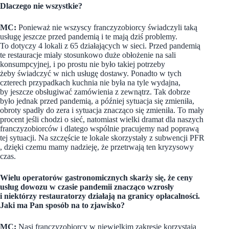
Dlaczego nie wszystkie?
MC:
Ponieważ nie wszyscy franczyzobiorcy świadczyli taką
usługę jeszcze przed pandemią i te mają dziś problemy.
To dotyczy 4 lokali z 65 działających w sieci. Przed pandemią
te restauracje miały stosunkowo duże obłożenie na sali
konsumpcyjnej, i po prostu nie było takiej potrzeby
żeby świadczyć w nich usługę dostawy. Ponadto w tych
czterech przypadkach kuchnia nie była na tyle wydajna,
by jeszcze obsługiwać zamówienia z zewnątrz. Tak dobrze
było jednak przed pandemią, a później sytuacja się zmieniła,
obroty spadły do zera i sytuacja znacząco się zmieniła. To mały
procent jeśli chodzi o sieć, natomiast wielki dramat dla naszych
franczyzobiorców i dlatego wspólnie pracujemy nad poprawą
tej sytuacji. Na szczęście te lokale skorzystały z subwencji PFR
, dzięki czemu mamy nadzieję, że przetrwają ten kryzysowy
czas.
Wielu operatorów gastronomicznych skarży się, że ceny
usług dowozu w czasie pandemii znacząco wzrosły
i niektórzy restauratorzy działają na granicy opłacalności.
Jaki ma Pan sposób na to zjawisko?
MC:
Nasi franczyzobiorcy w niewielkim zakresie korzystają