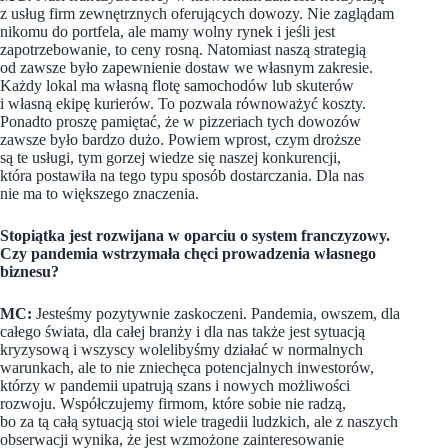
z usług firm zewnętrznych oferujących dowozy. Nie zaglądam
nikomu do portfela, ale mamy wolny rynek i jeśli jest
zapotrzebowanie, to ceny rosną. Natomiast naszą strategią
od zawsze było zapewnienie dostaw we własnym zakresie.
Każdy lokal ma własną flotę samochodów lub skuterów
i własną ekipę kurierów. To pozwala równoważyć koszty.
Ponadto proszę pamiętać, że w pizzeriach tych dowozów
zawsze było bardzo dużo. Powiem wprost, czym droższe
są te usługi, tym gorzej wiedze się naszej konkurencji,
która postawiła na tego typu sposób dostarczania. Dla nas
nie ma to większego znaczenia.
Stopiątka jest rozwijana w oparciu o system franczyzowy.
Czy pandemia wstrzymała chęci prowadzenia własnego
biznesu?
MC:
Jesteśmy pozytywnie zaskoczeni. Pandemia, owszem, dla
całego świata, dla całej branży i dla nas także jest sytuacją
kryzysową i wszyscy wolelibyśmy działać w normalnych
warunkach, ale to nie zniechęca potencjalnych inwestorów,
którzy w pandemii upatrują szans i nowych możliwości
rozwoju. Współczujemy firmom, które sobie nie radzą,
bo za tą całą sytuacją stoi wiele tragedii ludzkich, ale z naszych
obserwacji wynika, że jest wzmożone zainteresowanie