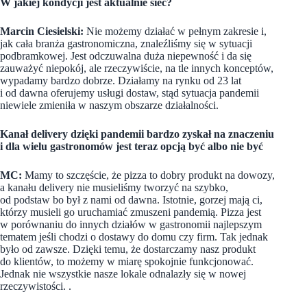
W jakiej kondycji jest aktualnie sieć?
Marcin Ciesielski:
Nie możemy działać w pełnym zakresie i,
jak cała branża gastronomiczna, znaleźliśmy się w sytuacji
podbramkowej. Jest odczuwalna duża niepewność i da się
zauważyć niepokój, ale rzeczywiście, na tle innych konceptów,
wypadamy bardzo dobrze. Działamy na rynku od 23 lat
i od dawna oferujemy usługi dostaw, stąd sytuacja pandemii
niewiele zmieniła w naszym obszarze działalności.
Kanał delivery dzięki pandemii bardzo zyskał na znaczeniu
i dla wielu gastronomów jest teraz opcją być albo nie być
MC:
Mamy to szczęście, że pizza to dobry produkt na dowozy,
a kanału delivery nie musieliśmy tworzyć na szybko,
od podstaw bo był z nami od dawna. Istotnie, gorzej mają ci,
którzy musieli go uruchamiać zmuszeni pandemią. Pizza jest
w porównaniu do innych działów w gastronomii najlepszym
tematem jeśli chodzi o dostawy do domu czy firm. Tak jednak
było od zawsze. Dzięki temu, że dostarczamy nasz produkt
do klientów, to możemy w miarę spokojnie funkcjonować.
Jednak nie wszystkie nasze lokale odnalazły się w nowej
rzeczywistości. .