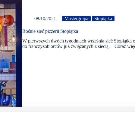
08/10/2021
Mastergrupa
Stopiątka
Rośnie sieć pizzerii Stopiątka
W pierwszych dwóch tygodniach września sieć Stopiątka ot
do franczyzobiorców już związanych z siecią. – Coraz wi