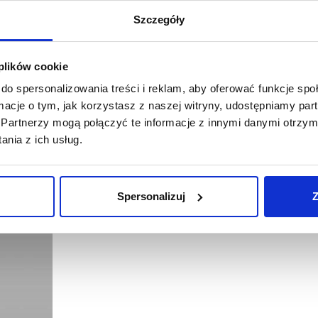
Szczegóły
 plików cookie
do spersonalizowania treści i reklam, aby oferować funkcje sp
ormacje o tym, jak korzystasz z naszej witryny, udostępniamy p
11/03/2021
Mastergrupa
Stopiątka
Partnerzy mogą połączyć te informacje z innymi danymi otrzym
nia z ich usług.
[WYWIAD] Marcin Ciesielski, Mastergrupa: nigdy nie było
Nigdy nie było tak łatwo pozyskać dobry lokal w dobrej c
na rynku tak łatwo nie negocjowało się z właścicielami 
Spersonalizuj
Z