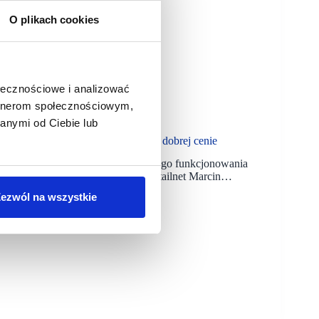
O plikach cookies
ołecznościowe i analizować
artnerom społecznościowym,
anymi od Ciebie lub
 tak łatwo pozyskać dobry lokal w dobrej cenie
enie i nigdy w przeciągu 23 lat naszego funkcjonowania
powierzchni – mówi w rozmowie z Retailnet Marcin…
ezwól na wszystkie