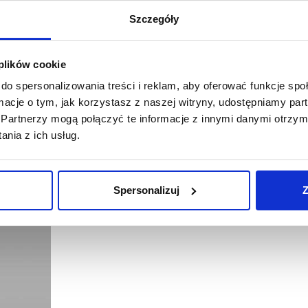
Szczegóły
 plików cookie
do spersonalizowania treści i reklam, aby oferować funkcje sp
ormacje o tym, jak korzystasz z naszej witryny, udostępniamy p
11/03/2021
Mastergrupa
Stopiątka
Partnerzy mogą połączyć te informacje z innymi danymi otrzym
nia z ich usług.
[WYWIAD] Marcin Ciesielski, Mastergrupa: nigdy nie było
Nigdy nie było tak łatwo pozyskać dobry lokal w dobrej c
na rynku tak łatwo nie negocjowało się z właścicielami 
Spersonalizuj
Z