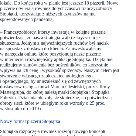
lokale. Do końca roku w planie jest jeszcze 18 pizzerii. Nowe
pizzerie otwierają również dotychczasowi franczyzobiorcy
Stopiątki, korzystając z niższych czynszów najmu
spowodowanych pandemią.
– Franczyzobiorcy, którzy inwestują w kolejne pizzerie
potwierdzają, że nasza strategia walki z kryzysem jest
skuteczna. Jednym z najważniejszych ruchów był nacisk
na sprzedaż z dostawą do klienta. Zainwestowaliśmy
w narzędzia online, które pozycjonują nasze pizzerie
w internecie i rozwinęliśmy aplikację Stopiątka. Dzięki niej
realizujemy zamówienia bez pośredników, co korzystnie
wpływa na ich cenę i wysokość sprzedaży. Naszym celem jest
stworzenie własnego zaplecza technologicznego
i operacyjnego, by uniezależnić się od zewnętrznych
dostawców usług – mówi Marcin Ciesielski, prezes firmy
Mastergrupa, do której należą marki Stopiątka i Stopiątka
Fabryka. Działania okazały się skuteczne, co potwierdzają
obroty sieci, które w ubiegłym roku wzrosły o 25 proc.
w stosunku do 2019 r.
Nowy format pizzerii Stopiątka
Stopiątka rozpoczęła również rozwój nowego konceptu