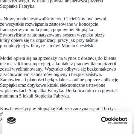
franczyzowego. W marcu powstanie pierwsza pizzeria
Stopiatka Fabryka.
– Nowy model testowaliśmy rok. Chcieliśmy być pewni,
że wszystkie rozwiązania zastosowane w koncepcie
franczyzowym funkcjonują poprawnie. Stopiątka .
Stworzyliśmy zautomatyzowany system wypieku pizzy,
który opiera się na organizacji pracy jak przy taśmie
produkcyjnej w fabryce – mówi Marcin Ciesielski.
Model opiera się na sprzedaży na wynos z dostawą do klienta,
nie ma sali konsumpcyjnej, a kontakt z pracownikiem pizzerii
został wyeliminowany. Wszystko odbywa się bezkontaktowo
z zachowaniem standardów higieny i bezpieczeństwa.
Zamówienia i płatności będą zdalne – online poprzez aplikację
Stopiątki oraz dotykowe kioski elektroniczne ustawione
w placówkach Stopiatka Fabryka. Do końca roku ma powstać
minimum 5 lokali Stopiątka Fabryka.
Koszt inwestycji w Stopiątkę Fabryka zaczyna się od 105 tys.
zł., natomiast w tradycyjną pizzerię Stopiątka od 120 tys. zł.
Aktualnie na rynku funkcjonuje 65 pizzerii Stopiątka.