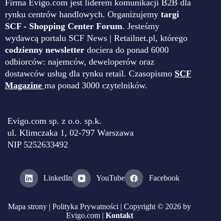
Firma Evigo.com jest liderem komunikacji B2B dla
rynku centrów handlowych. Organizujemy
targi
SCF - Shopping Center Forum
. Jesteśmy
wydawcą portalu SCF News | Retailnet.pl, którego
codzienny newsletter
dociera do ponad 6000
odbiorców: najemców, deweloperów oraz
dostawców usług dla rynku retail. Czasopismo
SCF
Magazine
ma ponad 3000 czytelników.
Evigo.com sp. z o.o. sp.k.
ul. Klimczaka 1, 02-797 Warszawa
NIP 5252633492
LinkedIn
YouTube
Facebook
Mapa strony
|
Polityka Prywatności
| Copyright © 2026 by
Evigo.com |
Kontakt