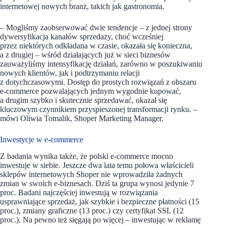
internetowej nowych branż, takich jak gastronomia.
– Mogliśmy zaobserwować dwie tendencje – z jednej strony
dywersyfikacja kanałów sprzedaży, choć wcześniej
przez niektórych odkładana w czasie, okazała się konieczna,
a z drugiej – wśród działających już w sieci biznesów
zauważyliśmy intensyfikację działań, zarówno w poszukiwaniu
nowych klientów, jak i podtrzymaniu relacji
z dotychczasowymi. Dostęp do prostych rozwiązań z obszaru
e-commerce pozwalających jednym wygodnie kupować,
a drugim szybko i skutecznie sprzedawać, okazał się
kluczowym czynnikiem przyspieszonej transformacji rynku. –
mówi Oliwia Tomalik, Shoper Marketing Manager.
Inwestycje w e-commerce
Z badania wynika także, że polski e-commerce mocno
inwestuje w siebie. Jeszcze dwa lata temu połowa właścicieli
sklepów internetowych Shoper nie wprowadziła żadnych
zmian w swoich e-biznesach. Dziś ta grupa wynosi jedynie 7
proc. Badani najczęściej inwestują w rozwiązania
usprawniające sprzedaż, jak szybkie i bezpieczne płatności (15
proc.), zmiany graficzne (13 proc.) czy certyfikat SSL (12
proc.). Na pewno też sięgają po więcej – inwestując w reklamę