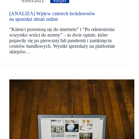
05/05/2021
Shoper
[ANALIZA] Wpływ czterech lockdownów
na sprzedaż ubrań online
“Klienci przeniosą się do internetu” i “Po odmrożeniu
wszystko wróci do normy” – to dwie opinie, które
pojawiły się po pierwszej fali pandemii i zamknięciu
centrów handlowych. Wyniki sprzedaży na platformie
sklepów…