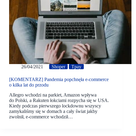
26/04/2021
Shoper
Tpay
[KOMENTARZ] Pandemia popchnęła e-commerce
o kilka lat do przodu
Allegro wchodzi na parkiet, Amazon wpływa
do Polski, a Rakuten łokciami rozpycha się w USA.
Kiedy podczas pierwszego lockdownu wszyscy
zamykaliśmy się w domach a cały świat jakby
zwolnił, e-commerce wchodził…