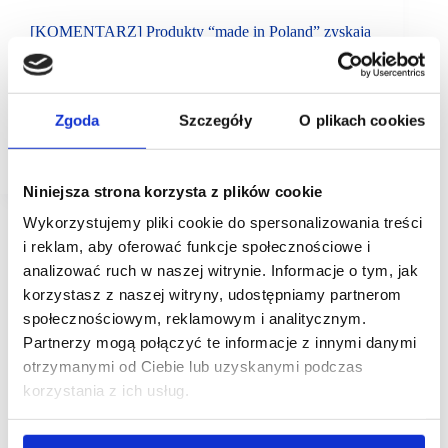
[KOMENTARZ] Produkty “made in Poland” zyskają
na atrakcyjności
Rząd zdecydował, że od 1 lipca 2021 r. kupowanie
w sieci u sprzedawców spoza Unii Europejskiej
będzie droższe. Do kosztu przesyłki trzeba będzie
Zgoda
Szczegóły
O plikach cookies
doliczyć VAT. Komentatorzy zauważają, że zmiana
ta zniechęci Polaków do kupowania…
Niniejsza strona korzysta z plików cookie
Wykorzystujemy pliki cookie do spersonalizowania treści
i reklam, aby oferować funkcje społecznościowe i
analizować ruch w naszej witrynie. Informacje o tym, jak
korzystasz z naszej witryny, udostępniamy partnerom
społecznościowym, reklamowym i analitycznym.
Partnerzy mogą połączyć te informacje z innymi danymi
otrzymanymi od Ciebie lub uzyskanymi podczas
korzystania z ich usług.