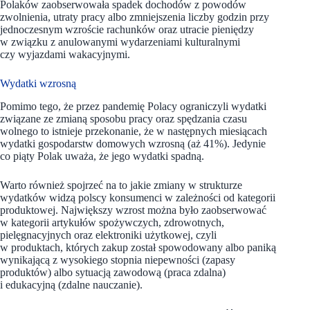
Polaków zaobserwowała spadek dochodów z powodów
zwolnienia, utraty pracy albo zmniejszenia liczby godzin przy
jednoczesnym wzroście rachunków oraz utracie pieniędzy
w związku z anulowanymi wydarzeniami kulturalnymi
czy wyjazdami wakacyjnymi.
Wydatki wzrosną
Pomimo tego, że przez pandemię Polacy ograniczyli wydatki
związane ze zmianą sposobu pracy oraz spędzania czasu
wolnego to istnieje przekonanie, że w następnych miesiącach
wydatki gospodarstw domowych wzrosną (aż 41%). Jedynie
co piąty Polak uważa, że jego wydatki spadną.
Warto również spojrzeć na to jakie zmiany w strukturze
wydatków widzą polscy konsumenci w zależności od kategorii
produktowej. Największy wzrost można było zaobserwować
w kategorii artykułów spożywczych, zdrowotnych,
pielęgnacyjnych oraz elektroniki użytkowej, czyli
w produktach, których zakup został spowodowany albo paniką
wynikającą z wysokiego stopnia niepewności (zapasy
produktów) albo sytuacją zawodową (praca zdalna)
i edukacyjną (zdalne nauczanie).