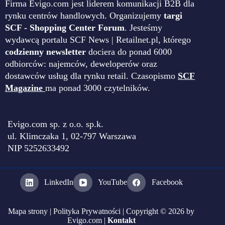
Firma Evigo.com jest liderem komunikacji B2B dla
rynku centrów handlowych. Organizujemy
targi
SCF - Shopping Center Forum
. Jesteśmy
wydawcą portalu SCF News | Retailnet.pl, którego
codzienny newsletter
dociera do ponad 6000
odbiorców: najemców, deweloperów oraz
dostawców usług dla rynku retail. Czasopismo
SCF
Magazine
ma ponad 3000 czytelników.
Evigo.com sp. z o.o. sp.k.
ul. Klimczaka 1, 02-797 Warszawa
NIP 5252633492
LinkedIn
YouTube
Facebook
Mapa strony
|
Polityka Prywatności
| Copyright © 2026 by
Evigo.com |
Kontakt