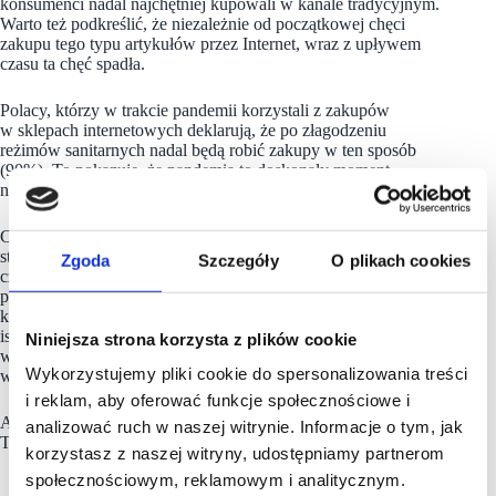
konsumenci nadal najchętniej kupowali w kanale tradycyjnym.
Warto też podkreślić, że niezależnie od początkowej chęci
zakupu tego typu artykułów przez Internet, wraz z upływem
czasu ta chęć spadła.
Polacy, którzy w trakcie pandemii korzystali z zakupów
w sklepach internetowych deklarują, że po złagodzeniu
reżimów sanitarnych nadal będą robić zakupy w ten sposób
(90%). To pokazuje, że pandemia to doskonały moment
na zbudowanie nowych nawyków konsumenckich.
Co ciekawe, zarówno w przypadku zakupów w sklepach
stacjonarnych oraz tych przez Internet kluczowe są te same
Zgoda
Szczegóły
O plikach cookies
czynniki – poza ceną są to wygoda zakupu, dostępność
produktów i szeroki asortyment. Jednak biorąc pod uwagę wiek
konsumentów widać, że bezpieczeństwo jest szczególnie
istotne w grupie wiekowej 55+, dostępność produktów i duży
Niniejsza strona korzysta z plików cookie
wybór dla grupy 25-34, a cena i jakość obsługi dla Polaków
Wykorzystujemy pliki cookie do spersonalizowania treści
w wieku 35-44.
i reklam, aby oferować funkcje społecznościowe i
Autorką komentarza jest
Izabela Wisłocka
, Menedżer,
analizować ruch w naszej witrynie. Informacje o tym, jak
Transformacja cyfrowa, PwC.
korzystasz z naszej witryny, udostępniamy partnerom
społecznościowym, reklamowym i analitycznym.