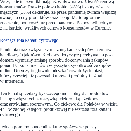
Wszystkie te czynniki mają też wpływ na wrażliwość cenową
konsumentów. Prawie połowa kobiet (48%) i spory odsetek
mężczyzn (38%) deklaruje, że przez pandemię zwraca większą
uwagę na ceny produktów oraz usług. Ma to ogromne
znaczenie, ponieważ już przed pandemią Polacy byli jednymi
z najbardziej wrażliwych cenowo konsumentów w Europie.
Rosnąca rola kanału cyfrowego
Pandemia oraz związane z nią zamykanie sklepów i centrów
handlowych jak również obawy dotyczące przebywania poza
domem wymusiły zmianę sposobu dokonywania zakupów –
ponad 1/3 konsumentów zwiększyła częstotliwość zakupów
online. Dotyczy to głównie mieszkańców dużych miast,
którzy częściej niż pozostali kupowali produkty i usługi
w Internecie.
Ten kanał sprzedaży był szczególnie istotny dla produktów
i usług związanych z rozrywką, elektroniką użytkową
oraz artykułami sportowymi. Co ciekawe dla Polaków w wieku
44+ w żadnej kategorii produktowej nie wzrosła rola kanału
cyfrowego.
Jednak pomimo pandemii zakupy spożywcze polscy