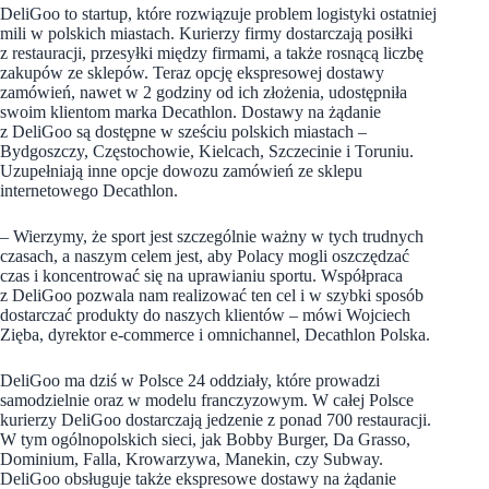
DeliGoo to startup, które rozwiązuje problem logistyki ostatniej
mili w polskich miastach. Kurierzy firmy dostarczają posiłki
z restauracji, przesyłki między firmami, a także rosnącą liczbę
zakupów ze sklepów. Teraz opcję ekspresowej dostawy
zamówień, nawet w 2 godziny od ich złożenia, udostępniła
swoim klientom marka Decathlon. Dostawy na żądanie
z DeliGoo są dostępne w sześciu polskich miastach –
Bydgoszczy, Częstochowie, Kielcach, Szczecinie i Toruniu.
Uzupełniają inne opcje dowozu zamówień ze sklepu
internetowego Decathlon.
– Wierzymy, że sport jest szczególnie ważny w tych trudnych
czasach, a naszym celem jest, aby Polacy mogli oszczędzać
czas i koncentrować się na uprawianiu sportu. Współpraca
z DeliGoo pozwala nam realizować ten cel i w szybki sposób
dostarczać produkty do naszych klientów – mówi Wojciech
Zięba, dyrektor e-commerce i omnichannel, Decathlon Polska.
DeliGoo ma dziś w Polsce 24 oddziały, które prowadzi
samodzielnie oraz w modelu franczyzowym. W całej Polsce
kurierzy DeliGoo dostarczają jedzenie z ponad 700 restauracji.
W tym ogólnopolskich sieci, jak Bobby Burger, Da Grasso,
Dominium, Falla, Krowarzywa, Manekin, czy Subway.
DeliGoo obsługuje także ekspresowe dostawy na żądanie