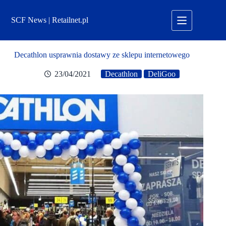
Przejdź
do
SCF News | Retailnet.pl
treści
Decathlon usprawnia dostawy ze sklepu internetowego
23/04/2021
Decathlon
DeliGoo