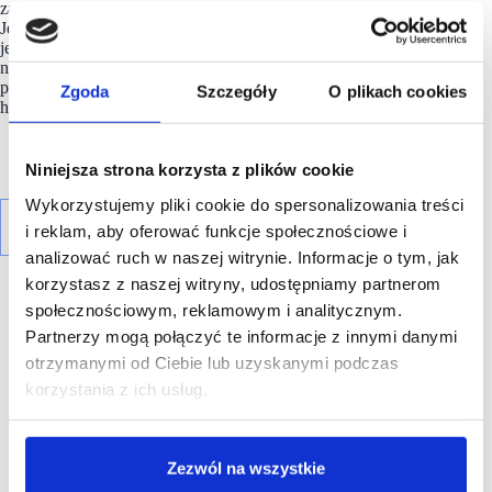
zadowolenia wprowadzamy szereg udogodnień na stronie.
Jednym z najnowszych projektów realizowanych z DeliGoo
jest dostawa w 2 godziny. Dzięki tej usłudze odpowiadamy
na potrzeby najbardziej wymagających klientów i dostarczamy
paczki w ekspresowym tempie – mówi Michał Kozłowski,
Zgoda
Szczegóły
O plikach cookies
head of e-commerce delivery and payment, Decathlon Polska.
Niniejsza strona korzysta z plików cookie
Wykorzystujemy pliki cookie do spersonalizowania treści
i reklam, aby oferować funkcje społecznościowe i
analizować ruch w naszej witrynie. Informacje o tym, jak
korzystasz z naszej witryny, udostępniamy partnerom
społecznościowym, reklamowym i analitycznym.
Partnerzy mogą połączyć te informacje z innymi danymi
otrzymanymi od Ciebie lub uzyskanymi podczas
korzystania z ich usług.
R E K L A M A
Zezwól na wszystkie