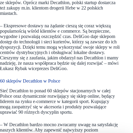
ze sklepów. Oprócz marki Decathlon, polski startup dostarcza
też zakupy m.in. klientom drogerii Hebe w 22 polskich
miastach.
– Ekspresowe dostawy na żądanie cieszą się coraz większą
popularnością wśród klientów e commerce. Są bezpieczne,
wygodne i pozwalają oszczędzić czas. DeliGoo daje sklepom
dostęp do technologii i sieci kurierów, którzy są zawsze do ich
dyspozycji. Dzięki temu mogą wykorzystać swoje sklepy w roli
centrów dystrybucyjnych i obsługiwać lokalne dostawy.
Cieszymy się z zaufania, jakim obdarzył nas Decathlon i mamy
nadzieję, że nasza współpraca będzie się dalej rozwijać – mówi
Łukasz Rybak wiceprezes DeliGoo.
60 sklepów Decathlon w Polsce
Sieć Decathlon to ponad 60 sklepów stacjonarnych w całej
Polsce oraz dynamicznie rozwijający się sklep online, będący
liderem na rynku e-commerce w kategorii sport. Kupujący
mogą zaopatrzyć się w akcesoria i produkty pozwalające
uprawiać 90 różnych dyscyplin sportu.
– W Decathlon bardzo mocno zwracamy uwagę na satysfakcję
naszych klientów. Aby zapewnić najwyższy poziom