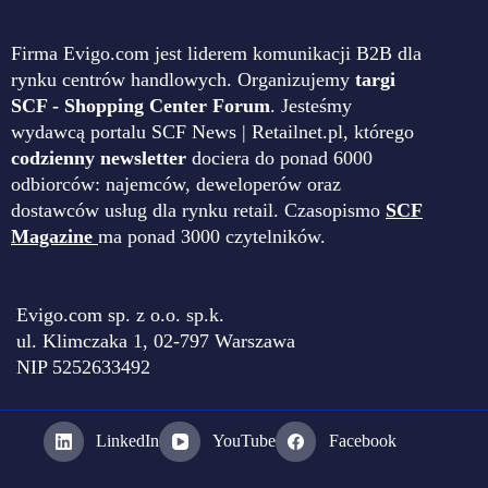
Firma Evigo.com jest liderem komunikacji B2B dla
rynku centrów handlowych. Organizujemy
targi
SCF - Shopping Center Forum
. Jesteśmy
wydawcą portalu SCF News | Retailnet.pl, którego
codzienny newsletter
dociera do ponad 6000
odbiorców: najemców, deweloperów oraz
dostawców usług dla rynku retail. Czasopismo
SCF
Magazine
ma ponad 3000 czytelników.
Evigo.com sp. z o.o. sp.k.
ul. Klimczaka 1, 02-797 Warszawa
NIP 5252633492
LinkedIn
YouTube
Facebook