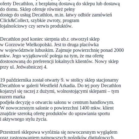
oferty Decathlon, z bezpłatną dostawą do sklepu lub dostawą
do domu. Sklep oferuje również pełny
dostęp do usług Decathlon, m.in. łatwy odbiór zamówień
Click&Collect, szybkie zwroty, program
lojalnościowy czy serwis produktów.
Decathlon pod koniec sierpnia ub.r. otworzył sklep
w Gorzowie Wielkopolski. Jest to druga placówka
w województwie lubuskim. Zajmuje powierzchnię ponad 2000
mkw. Jego wyjątkowość polega na tym, że ma ofertę
dostosowaną do preferencji lokalnych klientów. Nowy sklep
przy ul. Jedwabniczej 4.
19 października został otwarty 9. w stolicy sklep stacjonarny
Decathlon w galerii Westfield Arkadia. Do tej pory Decathlon
kojarzył się raczej z dużymi, wolnostojącymi sklepami – tym
razem marka
podjeła decyzję o otwarciu salonu w centrum handlowym.
W nowoczesnym salonie o powierzchni 1400 mkw. klient
znajdzie szeroką ofertę produktów do uprawiania sportu
i aktywnego stylu życia.
Przestrzeń sklepowa wyróżnia się nowoczesnym wyglądem
oraz zastosowaniem najnowszych nośników digitalowych.