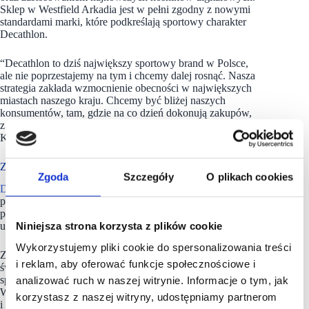
Sklep w Westfield Arkadia jest w pełni zgodny z nowymi
standardami marki, które podkreślają sportowy charakter
Decathlon.
“Decathlon to dziś największy sportowy brand w Polsce,
ale nie poprzestajemy na tym i chcemy dalej rosnąć. Nasza
strategia zakłada wzmocnienie obecności w największych
miastach naszego kraju. Chcemy być bliżej naszych
konsumentów, tam, gdzie na co dzień dokonują zakupów,
z możliwie najszerszą ofertą” – mówił wówczas Paweł
Krawczyk, CEO Decathlon Polska.
Z 1700. sklepami
Zgoda
Szczegóły
O plikach cookies
Decathlon
, globalna, wielospecjalistyczna marka sportowa dla
początkujących i najlepszych sportowców, jest innowacyjnym
producentem sprzętu sportowego na każdym poziomie
Niniejsza strona korzysta z plików cookie
umiejętności.
Wykorzystujemy pliki cookie do spersonalizowania treści
Z ponad 100 000 członków zespołu i 1700 sklepami na całym
i reklam, aby oferować funkcje społecznościowe i
świecie,
Decathlon
i jego zespoły pracują od 1976 roku, aby
spełnić nieustającą ambicję: Move People Through the
analizować ruch w naszej witrynie. Informacje o tym, jak
Wonders of Sport – by pomóc ludziom być zdrowszymi
korzystasz z naszej witryny, udostępniamy partnerom
i szczęśliwszymi w zrównoważonej przyszłości.