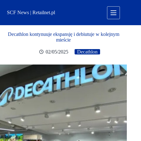
Przejdź
do
SCF News | Retailnet.pl
treści
Decathlon kontynuuje ekspansję i debiutuje w kolejnym
mieście
02/05/2025
Decathlon