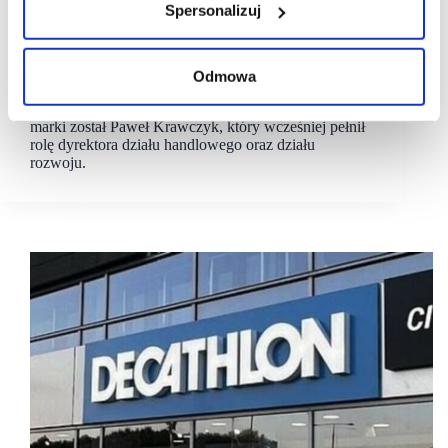
Spersonalizuj
29/07/2024
Decathlon
Marka sklepów sportowych Decathlon Polska
z nowym CEO
Odmowa
Decathlon Polska ma nowego lidera. Od lipca CEO
marki został Paweł Krawczyk, który wcześniej pełnił
rolę dyrektora działu handlowego oraz działu
rozwoju.