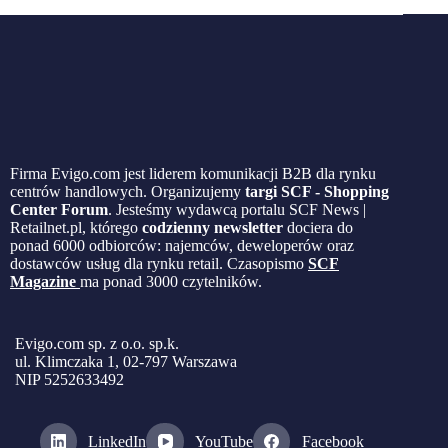
Firma Evigo.com jest liderem komunikacji B2B dla rynku
centrów handlowych. Organizujemy
targi SCF - Shopping
Center Forum
. Jesteśmy wydawcą portalu SCF News |
Retailnet.pl, którego
codzienny newsletter
dociera do
ponad 6000 odbiorców: najemców, deweloperów oraz
dostawców usług dla rynku retail. Czasopismo
SCF
Magazine
ma ponad 3000 czytelników.
Evigo.com sp. z o.o. sp.k.
ul. Klimczaka 1, 02-797 Warszawa
NIP 5252633492
LinkedIn
YouTube
Facebook