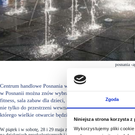
posnania -a
Centrum handlowe Posnania wraca do pełnego funkcjonowania
w Posnanii można znów wybrać się do kina, a w kolejnych d
Zgoda
fitness, sala zabaw dla dzieci, centrum rozrywki oraz lokal
nie tylko do przestrzeni wewnątrz, ale również do odwiedze
którego wielkie otwarcie będzie połączone ze świętowaniem
Niniejsza strona korzysta z
Wykorzystujemy pliki cookie 
W piątek i w sobotę, 28 i 29 maja zainauguruje działalność Miejski Og
na działaniach proekologicznych i zaprosić naszych gości wspólnej 