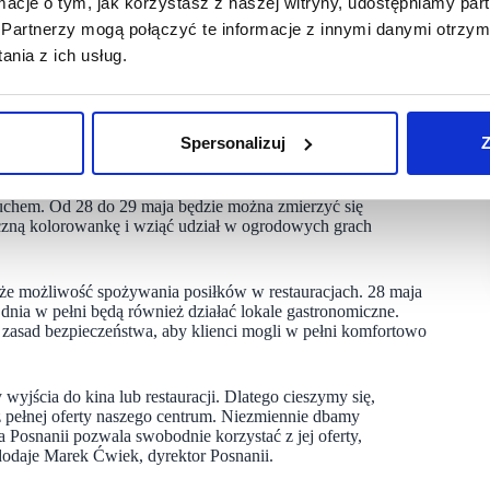
ormacje o tym, jak korzystasz z naszej witryny, udostępniamy p
gród Posnanii, w którym całe rodziny będą mogły aktywnie
Partnerzy mogą połączyć te informacje z innymi danymi otrzym
 więc warto wykorzystać letnie i ciepłe dni na wspólną zabawę
nia z ich usług.
ngu Posnanii.
Spersonalizuj
Z
 Dzień Dziecka. Posnania zaprasza w najbliższy weekend całe
duchem. Od 28 do 29 maja będzie można zmierzyć się
czną kolorowankę i wziąć udział w ogrodowych grach
akże możliwość spożywania posiłków w restauracjach. 28 maja
dnia w pełni będą również działać lokale gastronomiczne.
asad bezpieczeństwa, aby klienci mogli w pełni komfortowo
wyjścia do kina lub restauracji. Dlatego cieszymy się,
 z pełnej oferty naszego centrum. Niezmiennie dbamy
Posnanii pozwala swobodnie korzystać z jej oferty,
odaje Marek Ćwiek, dyrektor Posnanii.