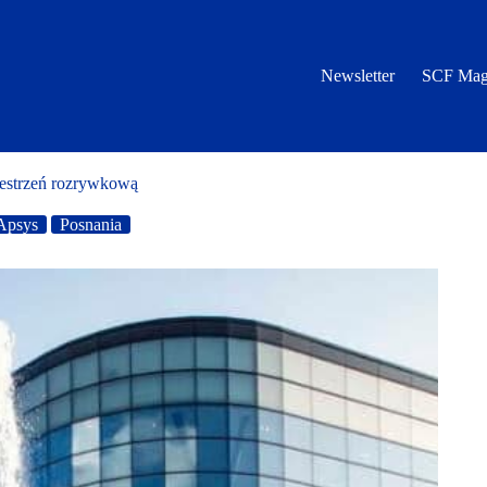
Newsletter
SCF Mag
zestrzeń rozrywkową
Apsys
Posnania