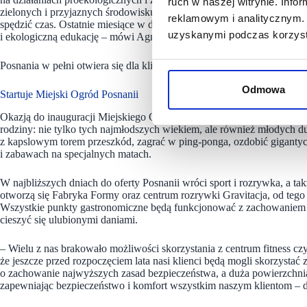
ruch w naszej witrynie. Inf
zielonych i przyjaznych środowisku. Taki na pewno będzie Miejski O
reklamowym i analitycznym. 
spędzić czas. Ostatnie miesiące w dużej mierze spędziliśmy w domach,
uzyskanymi podczas korzysta
i ekologiczną edukację – mówi Agnieszka Juszkis, dyrektorka marketi
Posnania w pełni otwiera się dla klientów
Odmowa
Startuje Miejski Ogród Posnanii
Okazją do inauguracji Miejskiego Ogrodu Posnanii jest zbliżający się
rodziny: nie tylko tych najmłodszych wiekiem, ale również młodych 
z kapslowym torem przeszkód, zagrać w ping-ponga, ozdobić giganty
i zabawach na specjalnych matach.
W najbliższych dniach do oferty Posnanii wróci sport i rozrywka, a t
otworzą się Fabryka Formy oraz centrum rozrywki Gravitacja, od tego 
Wszystkie punkty gastronomiczne będą funkcjonować z zachowaniem z
cieszyć się ulubionymi daniami.
– Wielu z nas brakowało możliwości skorzystania z centrum fitness czy 
że jeszcze przed rozpoczęciem lata nasi klienci będą mogli skorzystać
o zachowanie najwyższych zasad bezpieczeństwa, a duża powierzchnia 
zapewniając bezpieczeństwo i komfort wszystkim naszym klientom – d