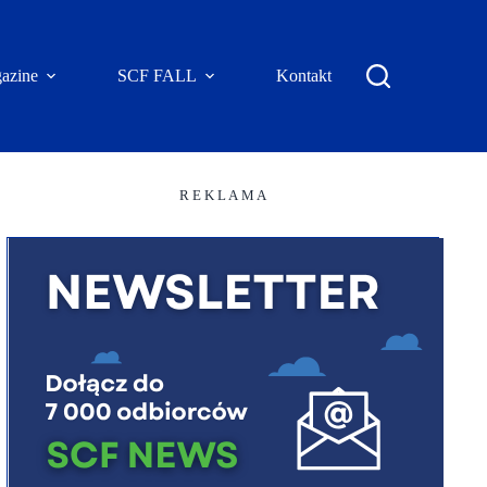
azine
SCF FALL
Kontakt
R E K L A M A