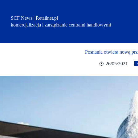
Przejdź
do
treści
SCF News | Retailnet.pl
komercjalizacja i zarządzanie centrami handlowymi
Posnania otwiera nową pr
26/05/2021