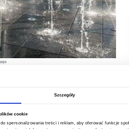
psys
. Zniesienie obostrzeń oznacza, że od kilku dni
niach ponownie zostaną otwarte dla klientów centrum
Szczegóły
e gastronomiczne wewnątrz obiektu. Posnania zaprasza
nia Miejskiego Ogrodu Posnanii. To nowy projekt,
 Dnia Dziecka.
 plików cookie
do spersonalizowania treści i reklam, aby oferować funkcje sp
ród Posnanii. – W okresie letnim postanowiliśmy skupić się
zabawy wokół idei miejskiego ogrodu. Chcemy żyć w miastach