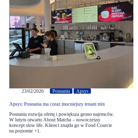
23/02/2026
Posnania
Apsys
Apsys: Posnania ma coraz mocniejszy tenant mix
Posnania rozwija ofertę i powiększa grono najemców.
W lutym otwarto About Matcha – nowoczesny
koncept slow life. Klienci znajda go w Food Courcie
na poziomie +1.