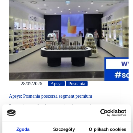
28/05/2026
Apsys
Posnania
Apsys: Posnania poszerza segment premium
Posnania rozwija ofertę premium i wzmacnia segment
beauty. Do grona najemców dołączyła marka
HDREY, która w maju otworzyła w centrum swój
pierwszy butik w Poznaniu.
Zgoda
Szczegóły
O plikach cookies