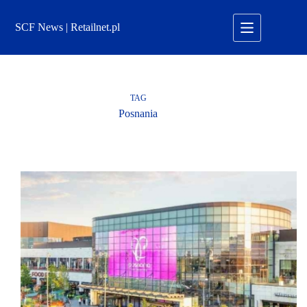
Przejdź
do
SCF News | Retailnet.pl
treści
TAG
Posnania