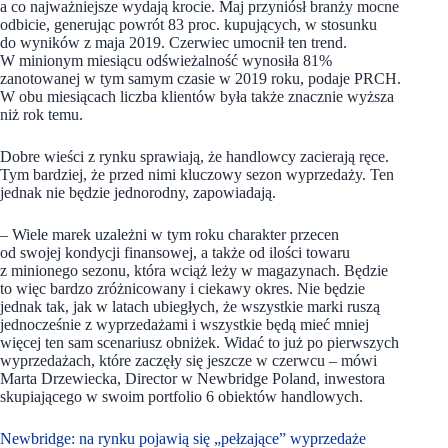
a co najważniejsze wydają krocie. Maj przyniósł branży mocne
odbicie, generując powrót 83 proc. kupujących, w stosunku
do wyników z maja 2019. Czerwiec umocnił ten trend.
W minionym miesiącu odświeżalność wynosiła 81%
zanotowanej w tym samym czasie w 2019 roku, podaje PRCH.
W obu miesiącach liczba klientów była także znacznie wyższa
niż rok temu.
Dobre wieści z rynku sprawiają, że handlowcy zacierają ręce.
Tym bardziej, że przed nimi kluczowy sezon wyprzedaży. Ten
jednak nie będzie jednorodny, zapowiadają.
– Wiele marek uzależni w tym roku charakter przecen
od swojej kondycji finansowej, a także od ilości towaru
z minionego sezonu, która wciąż leży w magazynach. Będzie
to więc bardzo zróżnicowany i ciekawy okres. Nie będzie
jednak tak, jak w latach ubiegłych, że wszystkie marki ruszą
jednocześnie z wyprzedażami i wszystkie będą mieć mniej
więcej ten sam scenariusz obniżek. Widać to już po pierwszych
wyprzedażach, które zaczęły się jeszcze w czerwcu – mówi
Marta Drzewiecka, Director w Newbridge Poland, inwestora
skupiającego w swoim portfolio 6 obiektów handlowych.
Newbridge: na rynku pojawią się „pełzające” wyprzedaże