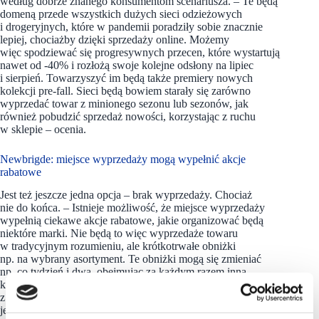
według dobrze znanego konsumentom scenariusza. – Te będą
domeną przede wszystkich dużych sieci odzieżowych
i drogeryjnych, które w pandemii poradziły sobie znacznie
lepiej, chociażby dzięki sprzedaży online. Możemy
więc spodziewać się progresywnych przecen, które wystartują
nawet od -40% i rozłożą swoje kolejne odsłony na lipiec
i sierpień. Towarzyszyć im będą także premiery nowych
kolekcji pre-fall. Sieci będą bowiem starały się zarówno
wyprzedać towar z minionego sezonu lub sezonów, jak
również pobudzić sprzedaż nowości, korzystając z ruchu
w sklepie – ocenia.
Newbrigde: miejsce wyprzedaży mogą wypełnić akcje
rabatowe
Jest też jeszcze jedna opcja – brak wyprzedaży. Chociaż
nie do końca. – Istnieje możliwość, że miejsce wyprzedaży
wypełnią ciekawe akcje rabatowe, jakie organizować będą
niektóre marki. Nie będą to więc wyprzedaże towaru
w tradycyjnym rozumieniu, ale krótkotrwałe obniżki
np. na wybrany asortyment. Te obniżki mogą się zmieniać
np. co tydzień i dwa, obejmując za każdym razem inną
kategorię produktów. Taki model zapewne przyjmą sklepy
z meblami, ale nie wykluczone, że rynek zaskoczy i zobaczymy
je także w innym segmencie – dodaje przedstawicielka