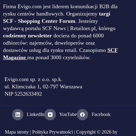
Firma Evigo.com jest liderem komunikacji B2B dla
rynku centrów handlowych. Organizujemy
targi
SCF - Shopping Center Forum
. Jesteśmy
wydawcą portalu SCF News | Retailnet.pl, którego
codzienny newsletter
dociera do ponad 6000
odbiorców: najemców, deweloperów oraz
dostawców usług dla rynku retail. Czasopismo
SCF
Magazine
ma ponad 3000 czytelników.
Evigo.com sp. z o.o. sp.k.
ul. Klimczaka 1, 02-797 Warszawa
NIP 5252633492
LinkedIn
YouTube
Facebook
Mapa strony
|
Polityka Prywatności
| Copyright © 2026 by