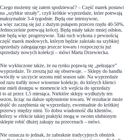
Czego możemy się zatem spodziewać? – Część marek postawi
na „szybkie strzały”, czyli krótkie wyprzedaże, które potrwają
maksymalnie 3-4 tygodnie. Będą one intensywne,
a więc zaczną się już z dużym pułapem przecen rzędu 40-50%.
Jednocześnie potrwają krócej. Będą miały także mniej odsłon,
nie będą więc progresywne. Taki ruch wykona z pewnością
część marek modowych, którym będzie zależało na szybkiej
sprzedaży zalegającego jeszcze towaru i rozpoczęciu już
sprzedaży nowych kolekcji – mówi Marta Drzewiecka.
Nie wykluczone także, że na rynku pojawią się „pełzające”
wyprzedaże. Te zresztą już się obserwuje. – Sklepy do handlu
wróciły w szczycie sezonu mid season sale. Na wyprzedaże
od razu trafiły nowe wiosenne kolekcje, do których klienci
nie mieli dostępu w momencie ich wejścia do sprzedaży
i to aż przez 1,5 miesiąca. Niektóre sklepy wydłużyły ten
sezon, licząc na dalsze upłynnienie towaru. W rezultacie może
dojść do zazębienia się wyprzedaży, ewentualnie do krótkiej
przerwy między nimi. To dobra wiadomość dla klientów,
którzy w efekcie takiej praktyki mogą w swoim ulubionym
sklepie robić dłużej zakupy na przecenach – mówi.
Nie oznacza to jednak, że zabraknie tradycyjnych obniżek