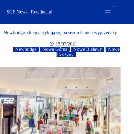
Przejdź
do
SCF News | Retailnet.pl
treści
Newbridge: sklepy szykują się na sezon letnich wyprzedaży
15/07/2021
Newbridge
Nowa Górna
Nowe Bielawy
Nowe
Czyżyny