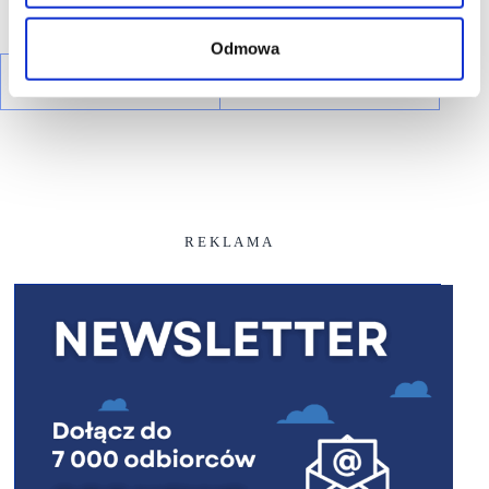
Odmowa
R E K L A M A