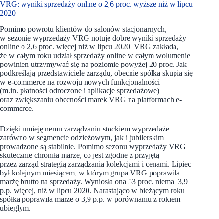
VRG: wyniki sprzedaży online o 2,6 proc. wyższe niż w lipcu
2020
Pomimo powrotu klientów do salonów stacjonarnych,
w sezonie wyprzedaży VRG notuje dobre wyniki sprzedaży
online o 2,6 proc. więcej niż w lipcu 2020. VRG zakłada,
że w całym roku udział sprzedaży online w całym wolumenie
powinien utrzymywać się na poziomie powyżej 20 proc. Jak
podkreślają przedstawiciele zarządu, obecnie spółka skupia się
w e-commerce na rozwoju nowych funkcjonalności
(m.in. płatności odroczone i aplikacje sprzedażowe)
oraz zwiększaniu obecności marek VRG na platformach e-
commerce.
Dzięki umiejętnemu zarządzaniu stockiem wyprzedaże
zarówno w segmencie odzieżowym, jak i jubilerskim
prowadzone są stabilnie. Pomimo sezonu wyprzedaży VRG
skutecznie chroniła marże, co jest zgodne z przyjętą
przez zarząd strategią zarządzania kolekcjami i cenami. Lipiec
był kolejnym miesiącem, w którym grupa VRG poprawiła
marżę brutto na sprzedaży. Wyniosła ona 53 proc. niemal 3,9
p.p. więcej, niż w lipcu 2020. Narastająco w bieżącym roku
spółka poprawiła marże o 3,9 p.p. w porównaniu z rokiem
ubiegłym.