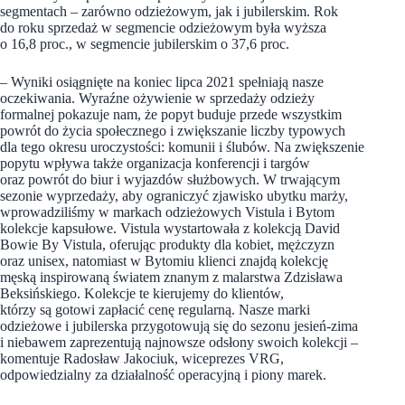
segmentach – zarówno odzieżowym, jak i jubilerskim. Rok
do roku sprzedaż w segmencie odzieżowym była wyższa
o 16,8 proc., w segmencie jubilerskim o 37,6 proc.
– Wyniki osiągnięte na koniec lipca 2021 spełniają nasze
oczekiwania. Wyraźne ożywienie w sprzedaży odzieży
formalnej pokazuje nam, że popyt buduje przede wszystkim
powrót do życia społecznego i zwiększanie liczby typowych
dla tego okresu uroczystości: komunii i ślubów. Na zwiększenie
popytu wpływa także organizacja konferencji i targów
oraz powrót do biur i wyjazdów służbowych. W trwającym
sezonie wyprzedaży, aby ograniczyć zjawisko ubytku marży,
wprowadziliśmy w markach odzieżowych Vistula i Bytom
kolekcje kapsułowe. Vistula wystartowała z kolekcją David
Bowie By Vistula, oferując produkty dla kobiet, mężczyzn
oraz unisex, natomiast w Bytomiu klienci znajdą kolekcję
męską inspirowaną światem znanym z malarstwa Zdzisława
Beksińskiego. Kolekcje te kierujemy do klientów,
którzy są gotowi zapłacić cenę regularną. Nasze marki
odzieżowe i jubilerska przygotowują się do sezonu jesień-zima
i niebawem zaprezentują najnowsze odsłony swoich kolekcji –
komentuje Radosław Jakociuk, wiceprezes VRG,
odpowiedzialny za działalność operacyjną i piony marek.