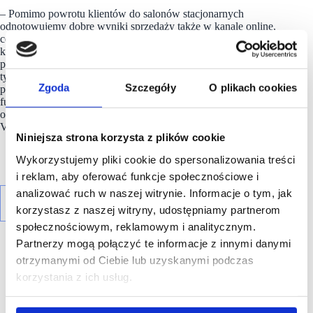
– Pomimo powrotu klientów do salonów stacjonarnych
odnotowujemy dobre wyniki sprzedaży także w kanale online,
co ma związek z trwającym sezonem wyprzedaży. Trzeci
kwartał tego roku rozpoczęliśmy zadowalająco. Mamy mocną
pozycję płynnościową i ostatnie dobre miesiące
tylko wzmacniają tę pozycję. Jesteśmy dobrze przygotowani
Zgoda
Szczegóły
O plikach cookies
pod kątem finansowym, jak i operacyjnym na kolejne tygodnie
funkcjonowania salonów stacjonarnych i sprzedaży w kanale
online – mówi Michał Zimnicki, wiceprezes zarządu i CFO
VRG.
Niniejsza strona korzysta z plików cookie
Wykorzystujemy pliki cookie do spersonalizowania treści
i reklam, aby oferować funkcje społecznościowe i
analizować ruch w naszej witrynie. Informacje o tym, jak
korzystasz z naszej witryny, udostępniamy partnerom
społecznościowym, reklamowym i analitycznym.
Partnerzy mogą połączyć te informacje z innymi danymi
otrzymanymi od Ciebie lub uzyskanymi podczas
korzystania z ich usług.
R E K L A M A