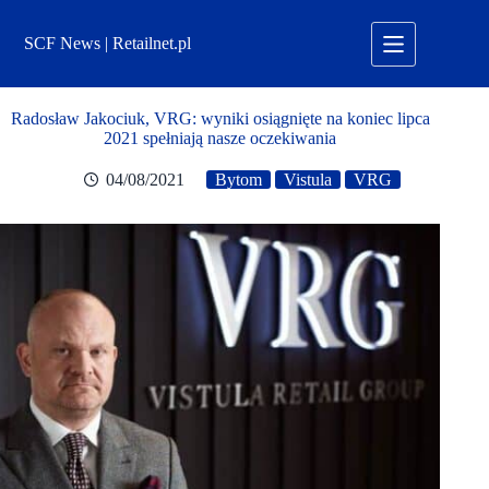
Przejdź
do
SCF News | Retailnet.pl
treści
Radosław Jakociuk, VRG: wyniki osiągnięte na koniec lipca
2021 spełniają nasze oczekiwania
04/08/2021
Bytom
Vistula
VRG