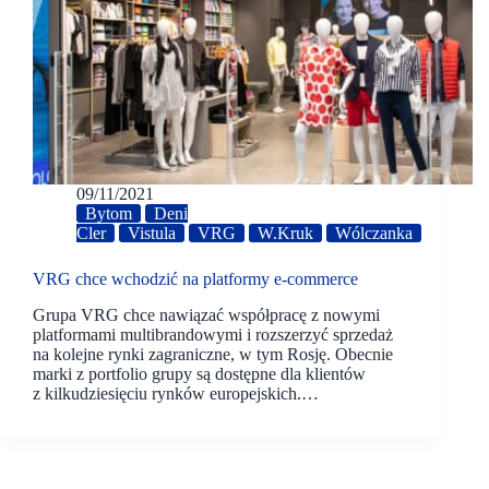
09/11/2021
Bytom
Deni
Cler
Vistula
VRG
W.Kruk
Wólczanka
VRG chce wchodzić na platformy e-commerce
Grupa VRG chce nawiązać współpracę z nowymi
platformami multibrandowymi i rozszerzyć sprzedaż
na kolejne rynki zagraniczne, w tym Rosję. Obecnie
marki z portfolio grupy są dostępne dla klientów
z kilkudziesięciu rynków europejskich.…