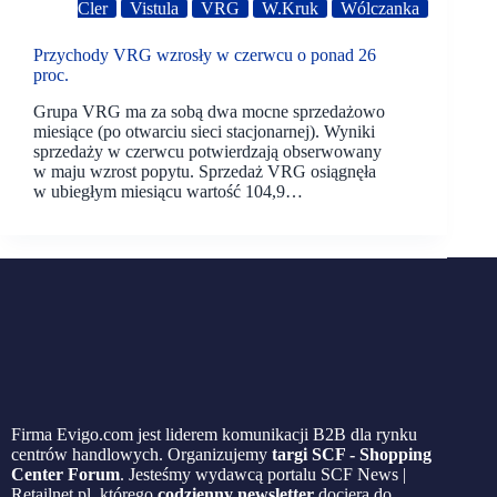
Cler
Vistula
VRG
W.Kruk
Wólczanka
Przychody VRG wzrosły w czerwcu o ponad 26
proc.
Grupa VRG ma za sobą dwa mocne sprzedażowo
miesiące (po otwarciu sieci stacjonarnej). Wyniki
sprzedaży w czerwcu potwierdzają obserwowany
w maju wzrost popytu. Sprzedaż VRG osiągnęła
w ubiegłym miesiącu wartość 104,9…
Firma Evigo.com jest liderem komunikacji B2B dla rynku
centrów handlowych. Organizujemy
targi SCF - Shopping
Center Forum
. Jesteśmy wydawcą portalu SCF News |
Retailnet.pl, którego
codzienny newsletter
dociera do