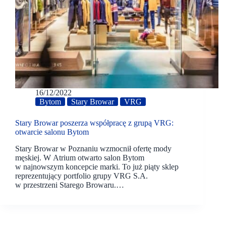
16/12/2022
Bytom
Stary Browar
VRG
Stary Browar poszerza współpracę z grupą VRG:
otwarcie salonu Bytom
Stary Browar w Poznaniu wzmocnił ofertę mody
męskiej. W Atrium otwarto salon Bytom
w najnowszym koncepcie marki. To już piąty sklep
reprezentujący portfolio grupy VRG S.A.
w przestrzeni Starego Browaru.…