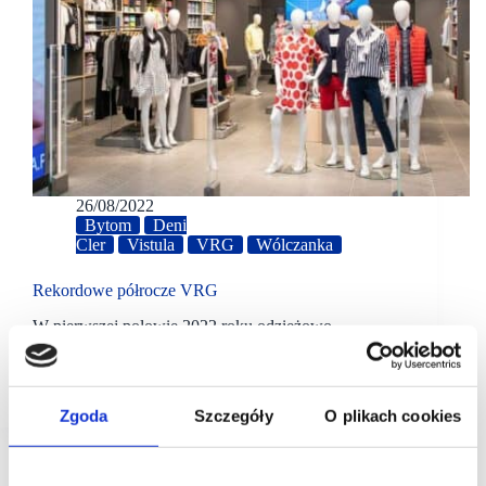
26/08/2022
Bytom
Deni
Cler
Vistula
VRG
Wólczanka
Rekordowe półrocze VRG
W pierwszej połowie 2022 roku odzieżowo –
jubilerska Grupa VRG wypracowała zysk netto
w wysokości 36,4 mln zł (przy 2,8 mln zł zysku netto
w roku 2021). Na rekordowe…
Zgoda
Szczegóły
O plikach cookies