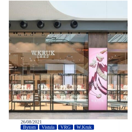
26/08/2021
Bytom
Vistula
VRG
W.Kruk