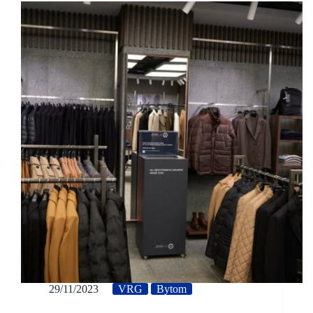
29/11/2023
VRG
Bytom