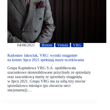
04/08/2021
Bytom
Vistula
VRG
Radosław Jakociuk, VRG: wyniki osiągnięte
na koniec lipca 2021 spełniają nasze oczekiwania
Grupa Kapitałowa VRG S.A. opublikowała
szacunkowe skonsolidowane przychody ze sprzedaży
oraz szacunkową marżę ze sprzedaży osiągniętą
w lipcu 2021. Grupa VRG ma za sobą trzy mocne
sprzedażowo miesiące (po otwarciu sieci
stacjonarnej).…