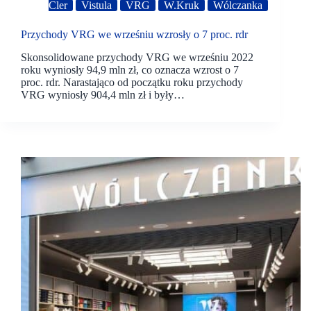
Cler
Vistula
VRG
W.Kruk
Wólczanka
Przychody VRG we wrześniu wzrosły o 7 proc. rdr
Skonsolidowane przychody VRG we wrześniu 2022
roku wyniosły 94,9 mln zł, co oznacza wzrost o 7
proc. rdr. Narastająco od początku roku przychody
VRG wyniosły 904,4 mln zł i były…