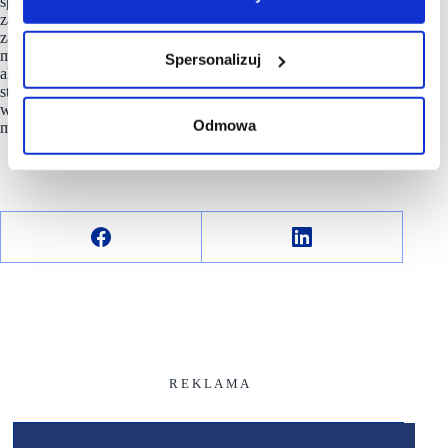
spożywczymi, aptekami i sklepami detalicznymi, a także
zawiera kategorię „wszystko”, która pozwala użytkownikom
zamawiać wszystko, na co mają ochotę. Glovo ma ponad 3,8
mln miesięcznych aktywnych użytkowników, 58 000
Spersonalizuj
aktywnych kurierów i ponad 89 000 partnerów
stowarzyszonych na całym świecie. Do Polski aplikacja trafiła
w lipcu 2019 roku wraz z przejęciem PizzaPortal. Z usługi
Odmowa
można już korzystać w 87 miastach w Polsce.
R E K L A M A