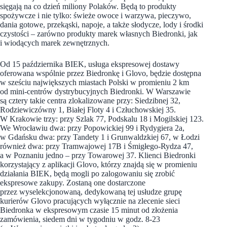
sięgają na co dzień miliony Polaków. Będą to produkty
spożywcze i nie tylko: świeże owoce i warzywa, pieczywo,
dania gotowe, przekąski, napoje, a także słodycze, lody i środki
czystości – zarówno produkty marek własnych Biedronki, jak
i wiodących marek zewnętrznych.
Od 15 października BIEK, usługa ekspresowej dostawy
oferowana wspólnie przez Biedronkę i Glovo, będzie dostępna
w sześciu największych miastach Polski w promieniu 2 km
od mini-centrów dystrybucyjnych Biedronki. W Warszawie
są cztery takie centra zlokalizowane przy: Siedzibnej 32,
Rodziewiczówny 1, Białej Floty 4 i Człuchowskiej 35.
W Krakowie trzy: przy Szlak 77, Podskalu 18 i Mogilskiej 123.
We Wrocławiu dwa: przy Popowickiej 99 i Rydygiera 2a,
w Gdańsku dwa: przy Tandety 1 i Grunwaldzkiej 67, w Łodzi
również dwa: przy Tramwajowej 17B i Śmigłego-Rydza 47,
a w Poznaniu jedno – przy Towarowej 37. Klienci Biedronki
korzystający z aplikacji Glovo, którzy znajdą się w promieniu
działania BIEK, będą mogli po zalogowaniu się zrobić
ekspresowe zakupy. Zostaną one dostarczone
przez wyselekcjonowaną, dedykowaną tej usłudze grupę
kurierów Glovo pracujących wyłącznie na zlecenie sieci
Biedronka w ekspresowym czasie 15 minut od złożenia
zamówienia, siedem dni w tygodniu w godz. 8-23