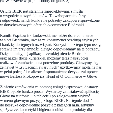
(w Warszawie w piątki i soboty do godz. 2).
Usługa BIEK jest starannie zaprojektowana z myślą
o wygodzie naszych klientów. To wzbogacenie oferty
i odpowiedź na ich konkretne potrzeby zakupowe sprawdzone
w dotychczasowych ofertach e-commerce Biedronki.
Kamila Frąckowiak-Jankowski, menedżer ds. e-commerce
w sieci Biedronka, uważa że konsumenci oczekują szybszych
i bardziej dostępnych rozwiązań. Korzystanie z tego typu usług
sprawia im przyjemność, dlatego odpowiadamy na te potrzeby.
Dzięki intuicyjnej aplikacji, szerokiej ofercie Biedronki
oraz naszej flocie kurierskiej, możemy teraz najszybciej
realizować zamówienia na potrzebne produkty. Cieszymy się,
że nawet w „sytuacjach awaryjnych” użytkownicy mogą na nas
w pełni polegać i realizować spontaniczne decyzje zakupowe,
mówi Bartosz Prokopowicz, Head of Q-Commerce w Glovo
Złożenie zamówienia za pomocą usługi ekspresowej dostawy
BIEK będzie bardzo proste. Wystarczy zainstalować aplikację
Glovo na telefonie lub tablecie i po zalogowaniu wybrać
w menu głównym pozycję z logo BIEK. Następnie dodać
do koszyka odpowiednie pozycje z kategorii m.in. artykuły
spożywcze, kosmetyki i higiena osobista lub produkty dla