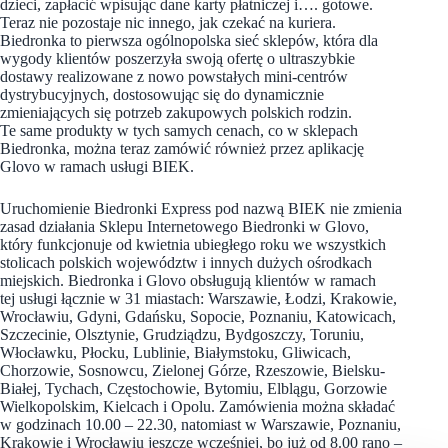
dzieci, zapłacić wpisując dane karty płatniczej i…. gotowe.
Teraz nie pozostaje nic innego, jak czekać na kuriera.
Biedronka to pierwsza ogólnopolska sieć sklepów, która dla
wygody klientów poszerzyła swoją ofertę o ultraszybkie
dostawy realizowane z nowo powstałych mini-centrów
dystrybucyjnych, dostosowując się do dynamicznie
zmieniających się potrzeb zakupowych polskich rodzin.
Te same produkty w tych samych cenach, co w sklepach
Biedronka, można teraz zamówić również przez aplikację
Glovo w ramach usługi BIEK.
Uruchomienie Biedronki Express pod nazwą BIEK nie zmienia
zasad działania Sklepu Internetowego Biedronki w Glovo,
który funkcjonuje od kwietnia ubiegłego roku we wszystkich
stolicach polskich województw i innych dużych ośrodkach
miejskich. Biedronka i Glovo obsługują klientów w ramach
tej usługi łącznie w 31 miastach: Warszawie, Łodzi, Krakowie,
Wrocławiu, Gdyni, Gdańsku, Sopocie, Poznaniu, Katowicach,
Szczecinie, Olsztynie, Grudziądzu, Bydgoszczy, Toruniu,
Włocławku, Płocku, Lublinie, Białymstoku, Gliwicach,
Chorzowie, Sosnowcu, Zielonej Górze, Rzeszowie, Bielsku-
Białej, Tychach, Częstochowie, Bytomiu, Elblągu, Gorzowie
Wielkopolskim, Kielcach i Opolu. Zamówienia można składać
w godzinach 10.00 – 22.30, natomiast w Warszawie, Poznaniu,
Krakowie i Wrocławiu jeszcze wcześniej, bo już od 8.00 rano –