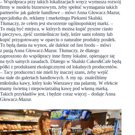
– Współpraca przy takich lokalizacjach wręcz wymusza rozwój
firmy w modelu biznesowym, żeby spełnić wymagania takich
partnerów jak galerie handlowe – mówi Anna Głowacz-Mazur,
specjalistka ds. reklamy i marketingu Piekarni Skalski.
Tłumaczy, że celem jest stworzenie ogólnopolskiej marki. –
To mają być miejsca, w których można kupić pyszne ciasto
i pieczywo, zjeść rzemieślnicze lody, które sami robimy lub
kupić przygotowany w oparciu o naturalne produkty posiłek.
To będą dania na wynos, ale dalekie od fast foodu – mówi
z pasją Anna Głowacz-Mazur. Tłumaczy, że dlatego
zaproszono do współpracy inne firmy lokalne, opierające się
na tych samych zasadach. Dlatego w Skalski Cakes&Cafe będą
półki z produktami ekologicznymi od lokalnych producentów.
– Tacy producenci nie mieli by inaczej szans, żeby wejść
na stałe do galeriach handlowych. A my np. znaleźliśmy
miłośnika kawy, który koło Warszawy ma palarnię. W efekcie
mamy świetną i niepowtarzalną kawę pod własną marką.
Takich przykładów jest, i będzie coraz więcej – dodaje Anna
Głowacz-Mazur.