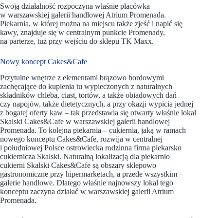
Swoją działalność rozpoczyna właśnie placówka
w warszawskiej galerii handlowej Atrium Promenada.
Piekarnia, w której można na miejscu także zjeść i napić się
kawy, znajduje się w centralnym punkcie Promenady,
na parterze, tuż przy wejściu do sklepu TK Maxx.
Nowy koncept Cakes&Cafe
Przytulne wnętrze z elementami brązowo bordowymi
zachęcające do kupienia tu wypieczonych z naturalnych
składników chleba, ciast, tortów, a także obiadowych dań
czy napojów, także dietetycznych, a przy okazji wypicia jednej
z bogatej oferty kaw – tak przedstawia się otwarty właśnie lokal
Skalski Cakes&Cafe w warszawskiej galerii handlowej
Promenada. To kolejna piekarnia – cukiernia, jaką w ramach
nowego konceptu Cakes&Cafe, rozwija w centralnej
i południowej Polsce ostrowiecka rodzinna firma piekarsko
cukiernicza Skalski. Naturalną lokalizacją dla piekarnio
cukierni Skalski Cakes&Cafe są obszary sklepowo
gastronomiczne przy hipermarketach, a przede wszystkim –
galerie handlowe. Dlatego właśnie najnowszy lokal tego
konceptu zaczyna działać w warszawskiej galerii Atrium
Promenada.