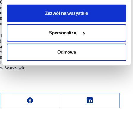
Grzegorza Skalskiego, słynie z produkcji kilkudziesięciu
rodzajów tradycyjnego pieczywa bez polepszaczy
oraz domowych ciast. Świeże wypieki docierają do sklepów
Zezwól na wszystkie
na terenie trzech województw – świętokrzyskiego,
mazowieckiego i podkarpackiego.
Spersonalizuj
Teraz właściciel firmy postanowił zrobić kolejny krok
i uruchamia markę premium – Skalski Cakes&Cafe. To sieć
autorskich kawiarni połączonych z cukierniami,
w których można zaopatrzyć się m.in. w pyszne wypieki,
Odmowa
nie tylko dla miłośników słodkości. Lokal w galerii Atrium
Promenada to już trzecia kawiarnia tego konceptu
w Warszawie.