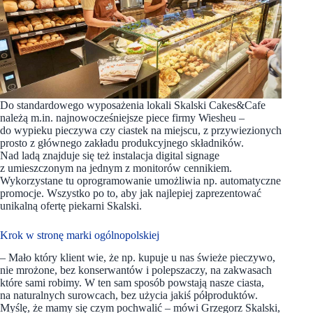
Do standardowego wyposażenia lokali Skalski Cakes&Cafe
należą m.in. najnowocześniejsze piece firmy Wiesheu –
do wypieku pieczywa czy ciastek na miejscu, z przywiezionych
prosto z głównego zakładu produkcyjnego składników.
Nad ladą znajduje się też instalacja digital signage
z umieszczonym na jednym z monitorów cennikiem.
Wykorzystane tu oprogramowanie umożliwia np. automatyczne
promocje. Wszystko po to, aby jak najlepiej zaprezentować
unikalną ofertę piekarni Skalski.
Krok w stronę marki ogólnopolskiej
– Mało który klient wie, że np. kupuje u nas świeże pieczywo,
nie mrożone, bez konserwantów i polepszaczy, na zakwasach
które sami robimy. W ten sam sposób powstają nasze ciasta,
na naturalnych surowcach, bez użycia jakiś półproduktów.
Myślę, że mamy się czym pochwalić – mówi Grzegorz Skalski,