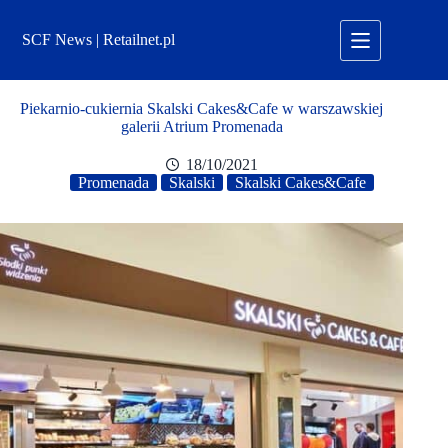
Przejdź
do
SCF News | Retailnet.pl
treści
Piekarnio-cukiernia Skalski Cakes&Cafe w warszawskiej
galerii Atrium Promenada
18/10/2021
Promenada
Skalski
Skalski Cakes&Cafe