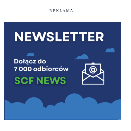
R E K L A M A