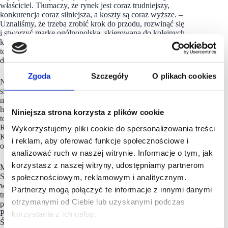
właściciel. Tłumaczy, że rynek jest coraz trudniejszy,
konkurencja coraz silniejsza, a koszty są coraz wyższe. –
Uznaliśmy, że trzeba zrobić krok do przodu, rozwinąć się
i stworzyć markę ogólnopolską, skierowaną do kolejnych
klientów. Chcemy wykorzystać nasze atuty, przede wszystkim
to, że opieramy się na lokalnych i naturalnych produktach –
dodaje Grzegorz Skalski.
Zgoda
Szczegóły
O plikach cookies
Nowa marka będzie rozwijana równolegle do już istniejącej
sieci sprzedaży. Skalski Cakes&Cafe, bo o niej mowa, będzie
można znaleźć przede wszystkich w dużych centrach
handlowych. Pewne, w tym funkcjonujące już, lokalizacje
Niniejsza strona korzysta z plików cookie
to m.in. trzy galerie w Warszawie – Atrium Targówek, Atrium
Reduta i Atrium Promenada, a niebawem także – Galeria
Wykorzystujemy pliki cookie do spersonalizowania treści
Korona Kielce, Centrum Handlowe Echo w Radomiu
i reklam, aby oferować funkcje społecznościowe i
oraz Skende Shopping przy Ikea w Lublinie.
analizować ruch w naszej witrynie. Informacje o tym, jak
korzystasz z naszej witryny, udostępniamy partnerom
Mająca swoją siedzibę w Ostrowcu Świętokrzyskim Piekarnia
Skalski to jedna z najstarszych tego typu rodzinnych firm
społecznościowym, reklamowym i analitycznym.
w regionie świętokrzyskim. Jej historia sięga co najmniej lat
Partnerzy mogą połączyć te informacje z innymi danymi
trzydziestych XX wieku, kiedy Ignacy Gierzkowski, założyciel
otrzymanymi od Ciebie lub uzyskanymi podczas
piekarni, razem z żoną, prowadził piekarnię w Kunowie.
Po wojnie małżonkowie uruchomili piekarnię w Ostrowcu
korzystania z ich usług.
Świętokrzyskim. Dziś zakład prowadzony przez ich wnuka,