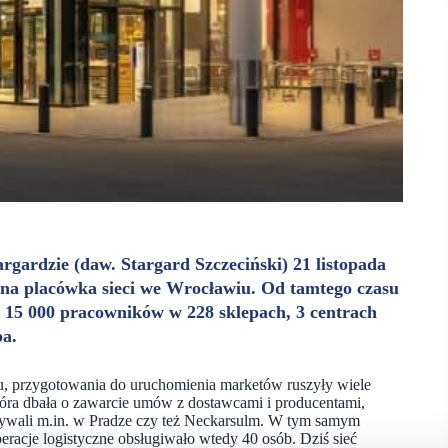
rgardzie (daw. Stargard Szczeciński) 21 listopada
ejna placówka sieci we Wrocławiu. Od tamtego czasu
ad 15 000 pracowników w 228 sklepach, 3 centrach
pa.
u, przygotowania do uruchomienia marketów ruszyły wiele
 która dbała o zawarcie umów z dostawcami i producentami,
obywali m.in. w Pradze czy też Neckarsulm. W tym samym
racje logistyczne obsługiwało wtedy 40 osób. Dziś sieć