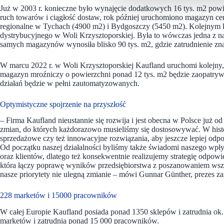
Już w 2003 r. konieczne było wynajęcie dodatkowych 16 tys. m2 po
ruch towarów i ciągłość dostaw, rok później uruchomiono magazyn ce
regionalne w Tychach (4900 m2) i Bydgoszczy (5450 m2). Kolejnym 
dystrybucyjnego w Woli Krzysztoporskiej. Była to wówczas jedna z n
samych magazynów wynosiła blisko 90 tys. m2, gdzie zatrudnienie zn
W marcu 2022 r. w Woli Krzysztoporskiej Kaufland uruchomi kolejny,
magazyn mroźniczy o powierzchni ponad 12 tys. m2 będzie zaopatrywa
działań będzie w pełni zautomatyzowanych.
Optymistyczne spojrzenie na przyszłość
– Firma Kaufland nieustannie się rozwija i jest obecna w Polsce już od
zmian, do których każdorazowo musieliśmy się dostosowywać. W histo
sprzedażowe czy też innowacyjne rozwiązania, aby jeszcze lepiej odp
Od początku naszej działalności byliśmy także świadomi naszego wp
oraz klientów, dlatego też konsekwentnie realizujemy strategię odpowi
która łączy poprawę wyników przedsiębiorstwa z poszanowaniem wszys
nasze priorytety nie ulegną zmianie – mówi Gunnar Günther, prezes z
228 marketów i 15000 pracowników
W całej Europie Kaufland posiada ponad 1350 sklepów i zatrudnia ok
marketów i zatrudnia ponad 15 000 pracowników.