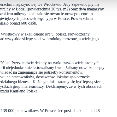
wierzchni magazynowej we Wrocławiu. Aby zapewnić płynny
ntralny w Łodzi (powierzchnia 20 tys. m2) oraz dwa magazyny
krokiem milowym okazało się otwarcie nowego centrum
ajwiększych placówek tego typu w Polsce. Powierzchnia
alazło ponad 600 osób.
 wyjątkowy w skali całego kraju, obiekt. Nowoczesny
ć wszystkie sklepy sieci w produkty mrożone, a wiele jego
 20 lat. Przez te dwie dekady na rynku zaszło wiele istotnych
rii niejednokrotnie testowaliśmy i wdrażaliśmy nowe koncepty
owiadać na zmieniające się potrzeby konsumentów.
ływu na pracowników, dostawców, lokalne społeczności
edzialnego biznesu. Każdego dnia staramy się być lepszą siecią,
tkich grup interesariuszy. Deklarujemy, że w tych obszarach
arządu Kaufland Polska.
. 139 000 pracowników. W Polsce sieć posiada aktualnie 228