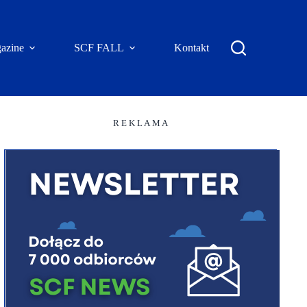
azine
SCF FALL
Kontakt
R E K L A M A