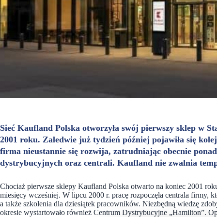
Sieć Kaufland Polska otworzyła swój pierwszy sklep w Sta
2001 roku. Zaledwie już tydzień później pojawiła się kol
firma nieustannie się rozwija, zatrudniając obecnie pon
dystrybucyjnych oraz centrali. Kaufland nie zwalnia tem
Chociaż pierwsze sklepy Kaufland Polska otwarto na koniec 2001 rok
miesięcy wcześniej. W lipcu 2000 r. pracę rozpoczęła centrala firmy,
a także szkolenia dla dziesiątek pracowników. Niezbędną wiedzę zd
okresie wystartowało również Centrum Dystrybucyjne „Hamilton”. Ope