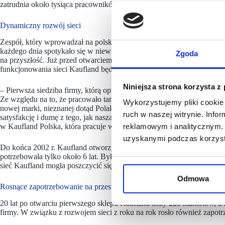
zatrudnia około tysiąca pracowników logistycznych.
Dynamiczny rozwój sieci
Zespół, który wprowadzał na polski rynek markę Kaufland, początkowo
każdego dnia spotykało się w niewielkim biurze przy ul. Traugutta we 
Zgoda
na przyszłość. Już przed otwarciem pierwszego sklepu w Polsce wszys
funkcjonowania sieci Kaufland będzie dynamiczna ekspansja.
Niniejsza strona korzysta z
– Pierwsza siedziba firmy, którą opuściliśmy po niespełna pół roku, 
Ze względu na to, że pracowało tam jedynie kilkanaście osób, wszysc
Wykorzystujemy pliki cookie 
nowej marki, nieznanej dotąd Polakom, było dla nas niezwykle ekscy
ruch w naszej witrynie. Inf
satysfakcję i dumę z tego, jak nasza firma wygląda po 20 latach – ws
w Kaufland Polska, która pracuje w sieci od początku istnienia marki 
reklamowym i analitycznym. 
uzyskanymi podczas korzysta
Do końca 2002 r. Kaufland otworzył na polskim rynku 17 marketów w r
potrzebowała tylko około 6 lat. Był to market w Tarnowskich Górach, 
sieć Kaufland mogła poszczycić się już 150 placówkami w różnych czę
Odmowa
Rosnące zapotrzebowanie na przestrzeń magazynową
20 lat po otwarciu pierwszego sklepu Kaufland liczy 228 marketów, a
firmy. W związku z rozwojem sieci z roku na rok rosło również zapo