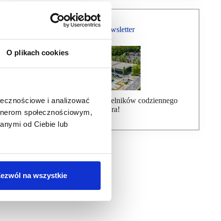
Bezpłatny Newsletter
O plikach cookies
Dołącz do ponad 7000 czytelników codziennego
ołecznościowe i analizować
newslettera!
artnerom społecznościowym,
anymi od Ciebie lub
ezwól na wszystkie