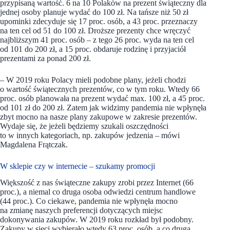
przypisaną wartość. 6 na 10 Polaków na prezent świąteczny dla
jednej osoby planuje wydać do 100 zł. Na tańsze niż 50 zł
upominki zdecyduje się 17 proc. osób, a 43 proc. przeznaczy
na ten cel od 51 do 100 zł. Droższe prezenty chce wręczyć
najbliższym 41 proc. osób – z tego 26 proc. wyda na ten cel
od 101 do 200 zł, a 15 proc. obdaruje rodzinę i przyjaciół
prezentami za ponad 200 zł.
– W 2019 roku Polacy mieli podobne plany, jeżeli chodzi
o wartość świątecznych prezentów, co w tym roku. Wtedy 66
proc. osób planowała na prezent wydać max. 100 zł, a 45 proc.
od 101 zł do 200 zł. Zatem jak widzimy pandemia nie wpłynęła
zbyt mocno na nasze plany zakupowe w zakresie prezentów.
Wydaje się, że jeżeli będziemy szukali oszczędności
to w innych kategoriach, np. zakupów jedzenia – mówi
Magdalena Frątczak.
W sklepie czy w internecie – szukamy promocji
Większość z nas świąteczne zakupy zrobi przez Internet (66
proc.), a niemal co druga osoba odwiedzi centrum handlowe
(44 proc.). Co ciekawe, pandemia nie wpłynęła mocno
na zmianę naszych preferencji dotyczących miejsc
dokonywania zakupów. W 2019 roku rozkład był podobny.
Zakupy w sieci wybierało wtedy 63 proc. osób, a co druga