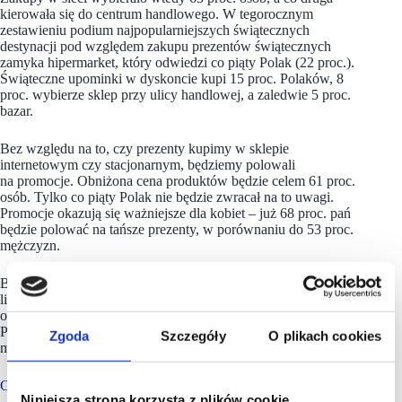
kierowała się do centrum handlowego. W tegorocznym
zestawieniu podium najpopularniejszych świątecznych
destynacji pod względem zakupu prezentów świątecznych
zamyka hipermarket, który odwiedzi co piąty Polak (22 proc.).
Świąteczne upominki w dyskoncie kupi 15 proc. Polaków, 8
proc. wybierze sklep przy ulicy handlowej, a zaledwie 5 proc.
bazar.
Bez względu na to, czy prezenty kupimy w sklepie
internetowym czy stacjonarnym, będziemy polowali
na promocje. Obniżona cena produktów będzie celem 61 proc.
osób. Tylko co piąty Polak nie będzie zwracał na to uwagi.
Promocje okazują się ważniejsze dla kobiet – już 68 proc. pań
będzie polować na tańsze prezenty, w porównaniu do 53 proc.
mężczyzn.
Badanie przeprowadzone na panelu Ariadna w terminie 19-22
listopada 2021 roku na ogólnopolskiej próbie liczącej N=1079
osób. Kwoty dobrane według reprezentacji w populacji
Polaków w wieku 18 lat i więcej dla płci, wieku i wielkości
Zgoda
Szczegóły
O plikach cookies
miejscowości zamieszkania. Metoda: CAWI.
CBRE nr. 1 na świecie
Niniejsza strona korzysta z plików cookie