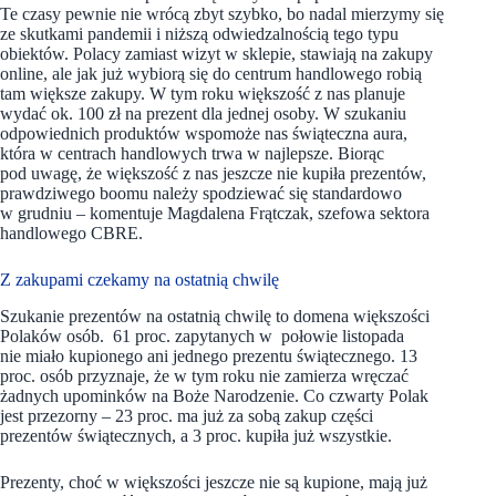
Te czasy pewnie nie wrócą zbyt szybko, bo nadal mierzymy się
ze skutkami pandemii i niższą odwiedzalnością tego typu
obiektów. Polacy zamiast wizyt w sklepie, stawiają na zakupy
online, ale jak już wybiorą się do centrum handlowego robią
tam większe zakupy. W tym roku większość z nas planuje
wydać ok. 100 zł na prezent dla jednej osoby. W szukaniu
odpowiednich produktów wspomoże nas świąteczna aura,
która w centrach handlowych trwa w najlepsze. Biorąc
pod uwagę, że większość z nas jeszcze nie kupiła prezentów,
prawdziwego boomu należy spodziewać się standardowo
w grudniu – komentuje Magdalena Frątczak, szefowa sektora
handlowego CBRE.
Z zakupami czekamy na ostatnią chwilę
Szukanie prezentów na ostatnią chwilę to domena większości
Polaków osób. 61 proc. zapytanych w połowie listopada
nie miało kupionego ani jednego prezentu świątecznego. 13
proc. osób przyznaje, że w tym roku nie zamierza wręczać
żadnych upominków na Boże Narodzenie. Co czwarty Polak
jest przezorny – 23 proc. ma już za sobą zakup części
prezentów świątecznych, a 3 proc. kupiła już wszystkie.
Prezenty, choć w większości jeszcze nie są kupione, mają już