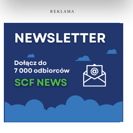
R E K L A M A