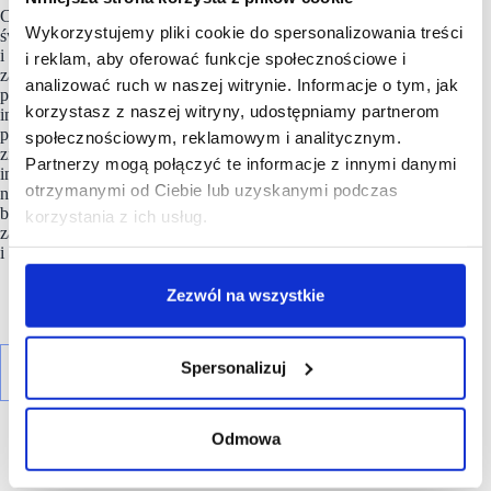
CBRE Group, Inc. jest największą na świecie firmą doradczą
Wykorzystujemy pliki cookie do spersonalizowania treści
świadczącą usługi w zakresie nieruchomości komercyjnych
i inwestycyjną (na podstawie przychodów z 2019 r.). Firma
i reklam, aby oferować funkcje społecznościowe i
zatrudnia ponad 100 000 pracowników (nie wliczając
analizować ruch w naszej witrynie. Informacje o tym, jak
podmiotów stowarzyszonych i partnerskich) i obsługuje
korzystasz z naszej witryny, udostępniamy partnerom
inwestorów i najemców nieruchomości za pośrednictwem
ponad 530 biur na całym świecie. CBRE oferuje szeroki zakres
społecznościowym, reklamowym i analitycznym.
zintegrowanych usług, doradztwo strategiczne w zakresie
Partnerzy mogą połączyć te informacje z innymi danymi
inwestycji i wynajmu, usługi korporacyjne, usługi zarządzania
otrzymanymi od Ciebie lub uzyskanymi podczas
nieruchomościami oraz projektami, administrację firm,
bankowość hipoteczną, wyceny, usługi deweloperskie, usługi
korzystania z ich usług.
zarządzania inwestycjami oraz usługi konsultingowe
i analityczne.
Zezwól na wszystkie
Spersonalizuj
Odmowa