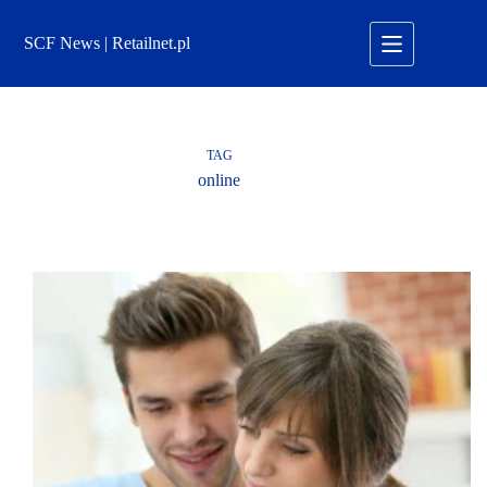
Przejdź
do
SCF News | Retailnet.pl
treści
TAG
online