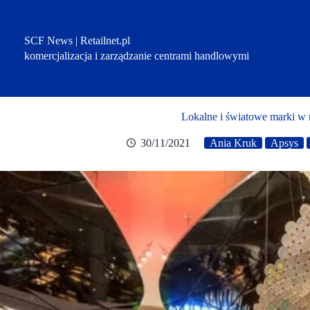
Przejdź
do
treści
SCF News | Retailnet.pl
komercjalizacja i zarządzanie centrami handlowymi
Lokalne i światowe marki w 
30/11/2021
Ania Kruk
Apsys