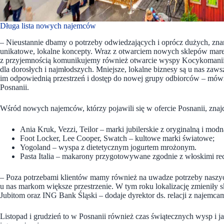
Długa lista nowych najemców
– Nieustannie dbamy o potrzeby odwiedzających i oprócz dużych, zn
unikatowe, lokalne koncepty. Wraz z otwarciem nowych sklepów mar
z przyjemnością komunikujemy również otwarcie wyspy Kocykomanii,
dla dorosłych i najmłodszych. Mniejsze, lokalne biznesy są u nas zaw
im odpowiednią przestrzeń i dostęp do nowej grupy odbiorców – mówi 
Posnanii.
Wśród nowych najemców, którzy pojawili się w ofercie Posnanii, znajd
Ania Kruk, Vezzi, Teilor – marki jubilerskie z oryginalną i modn
Foot Locker, Lee Cooper, Swatch – kultowe marki światowe;
Yogoland – wyspa z dietetycznym jogurtem mrożonym.
Pasta Italia – makarony przygotowywane zgodnie z włoskimi rec
– Poza potrzebami klientów mamy również na uwadze potrzeby naszy
u nas markom większe przestrzenie. W tym roku lokalizację zmieniły s
Jubitom oraz ING Bank Śląski – dodaje dyrektor ds. relacji z najemca
Listopad i grudzień to w Posnanii również czas świątecznych wysp i j