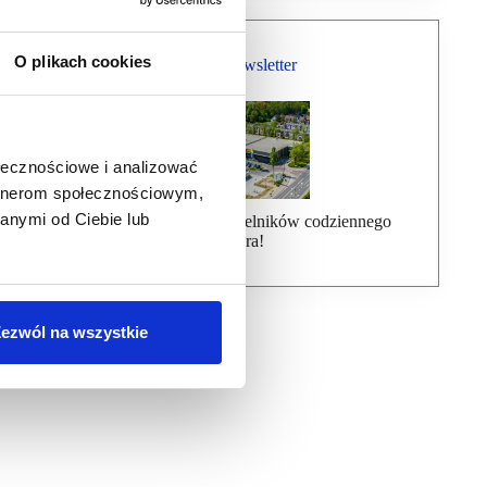
O plikach cookies
Bezpłatny Newsletter
ołecznościowe i analizować
artnerom społecznościowym,
anymi od Ciebie lub
Dołącz do ponad 7000 czytelników codziennego
newslettera!
ezwól na wszystkie