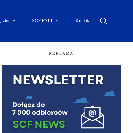
azine
SCF FALL
Kontakt
R E K L A M A