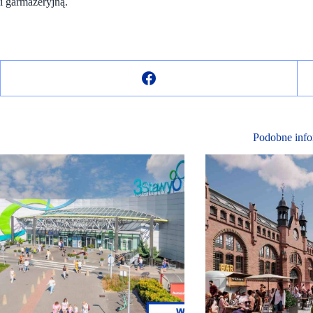
i garmażeryjną.
Podobne info