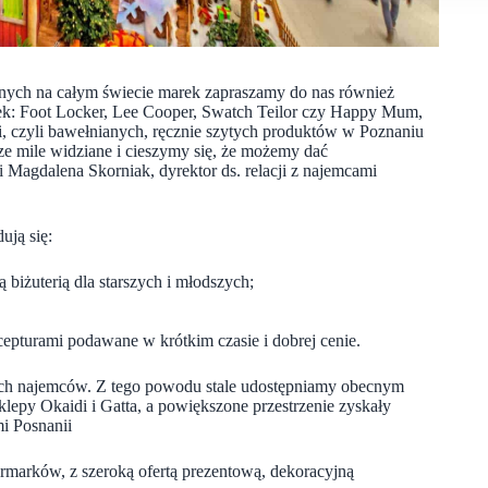
anych na całym świecie marek zapraszamy do nas również
ek: Foot Locker, Lee Cooper, Swatch Teilor czy Happy Mum,
 czyli bawełnianych, ręcznie szytych produktów w Poznaniu
sze mile widziane i cieszymy się, że możemy dać
Magdalena Skorniak, dyrektor ds. relacji z najemcami
ują się:
ą biżuterią dla starszych i młodszych;
epturami podawane w krótkim czasie i dobrej cenie.
ch najemców. Z tego powodu stale udostępniamy obecnym
klepy Okaidi i Gatta, a powiększone przestrzenie zyskały
mi Posnanii
armarków, z szeroką ofertą prezentową, dekoracyjną