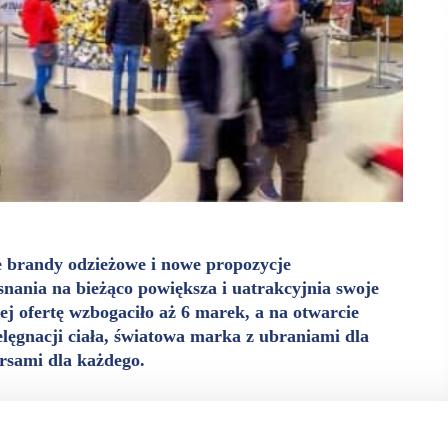
we brandy odzieżowe i nowe propozycje
snania na bieżąco powiększa i uatrakcyjnia swoje
ej ofertę wzbogaciło aż 6 marek, a na otwarcie
lęgnacji ciała, światowa marka z ubraniami dla
ersami dla każdego.
 i zaprasza klientów do skorzystania z oferty nowych
órzy w najbliższych tygodniach i miesiącach do niej dołączą.