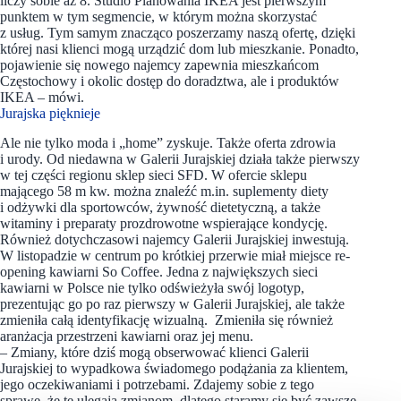
liczy sobie aż 8. Studio Planowania IKEA jest pierwszym
punktem w tym segmencie, w którym można skorzystać
z usług. Tym samym znacząco poszerzamy naszą ofertę, dzięki
której nasi klienci mogą urządzić dom lub mieszkanie. Ponadto,
pojawienie się nowego najemcy zapewnia mieszkańcom
Częstochowy i okolic dostęp do doradztwa, ale i produktów
IKEA – mówi.
Jurajska pięknieje
Ale nie tylko moda i „home” zyskuje. Także oferta zdrowia
i urody. Od niedawna w Galerii Jurajskiej działa także pierwszy
w tej części regionu sklep sieci SFD. W ofercie sklepu
mającego 58 m kw. można znaleźć m.in. suplementy diety
i odżywki dla sportowców, żywność dietetyczną, a także
witaminy i preparaty prozdrowotne wspierające kondycję.
Również dotychczasowi najemcy Galerii Jurajskiej inwestują.
W listopadzie w centrum po krótkiej przerwie miał miejsce re-
opening kawiarni So Coffee. Jedna z największych sieci
kawiarni w Polsce nie tylko odświeżyła swój logotyp,
prezentując go po raz pierwszy w Galerii Jurajskiej, ale także
zmieniła całą identyfikację wizualną. Zmieniła się również
aranżacja przestrzeni kawiarni oraz jej menu.
– Zmiany, które dziś mogą obserwować klienci Galerii
Jurajskiej to wypadkowa świadomego podążania za klientem,
jego oczekiwaniami i potrzebami. Zdajemy sobie z tego
sprawę, że te ulegają zmianom, dlatego staramy się być zawsze