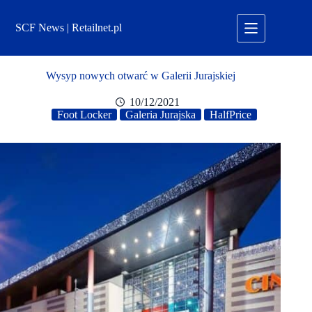
Przejdź
do
SCF News | Retailnet.pl
treści
Wysyp nowych otwarć w Galerii Jurajskiej
10/12/2021
Foot Locker
Galeria Jurajska
HalfPrice