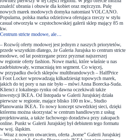
również pierwszy w tej części regionu. W jego ofercie można
znaleźć ubrania i obuwie dla kobiet oraz mężczyzn. Pulę
nowych marek modowych domyka natomiast VOLCANO.
Popularna, polska marka odzieżowa oferująca rzeczy w stylu
casual otworzyła w częstochowskiej galerii sklep mający 85 m
kw.
Centrum stricte modowe, ale…
– Rozwój oferty modowej jest jednym z naszych priorytetów,
przede wszystkim dlatego, że Galeria Jurajska to centrum stricte
modowe, od lat postrzegane przez pryzmat najszerszej
w regionie oferty fashion. Nowe marki, które właśnie u nas
zadebiutowały, wzmacniają ten segment. Co więcej,
w przypadku dwóch sklepów multibrandowych – HalfPrice
i Foot Locker wprowadzają kilkadziesiąt topowych marek,
jakich do tej pory u nas nie było – mówi Anna Borecka-Suda.
Klienci z lokalnego rynku od dawna oczekiwali także
inwestycji IKEA. Od listopada w Galerii Jurajskiej działa
pierwsze w regionie, mające blisko 100 m kw., Studio
Planowania IKEA. To nowy koncept szwedzkiej sieci, dzięki
któremu można skorzystać w centrum handlowym z usług
projektowania, a także fachowego doradztwa przy zakupach
online. Punkt w Galerii Jurajskiej był debiutem tego formatu
w woj. śląskim.
– Wraz z nowym otwarciem, oferta „home” Galerii Jurajskiej