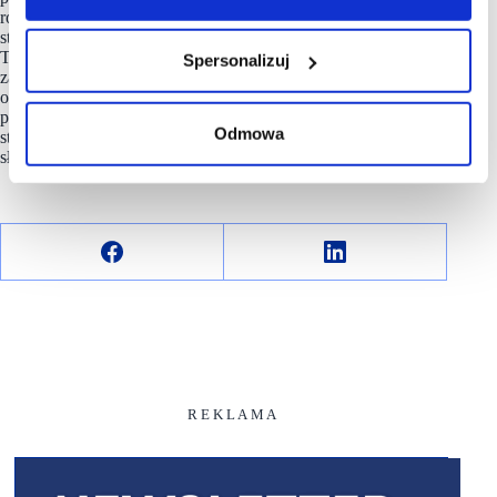
rowerowy, motocyklowy a także nowocześnie zaaranżowana
strefa restauracyjna z wydzieloną przestrzenią wypoczynkową.
Tuż przy galerii klienci znajdują natomiast nowocześnie
Spersonalizuj
zaaranżowany miejski ogród nad bulwarami Warty
oraz parking autokarowy. We wnętrzu obiektu z kolei
przygotowano dla nich kilka stref relaksu, w tym spektakularną
Odmowa
strefę dydaktyczno-wypoczynkową z licznymi akwariami
słono- i słodkowodnymi. Właścicielem galerii jest GTC S.A.
R E K L A M A