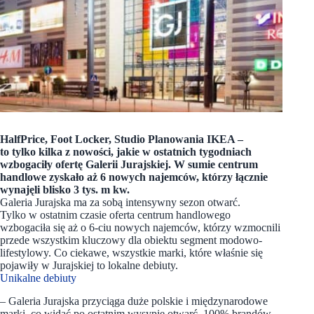
HalfPrice, Foot Locker, Studio Planowania IKEA –
to tylko kilka z nowości, jakie w ostatnich tygodniach
wzbogaciły ofertę Galerii Jurajskiej. W sumie centrum
handlowe zyskało aż 6 nowych najemców, którzy łącznie
wynajęli blisko 3 tys. m kw.
Galeria Jurajska ma za sobą intensywny sezon otwarć.
Tylko w ostatnim czasie oferta centrum handlowego
wzbogaciła się aż o 6-ciu nowych najemców, którzy wzmocnili
przede wszystkim kluczowy dla obiektu segment modowo-
lifestylowy. Co ciekawe, wszystkie marki, które właśnie się
pojawiły w Jurajskiej to lokalne debiuty.
Unikalne debiuty
– Galeria Jurajska przyciąga duże polskie i międzynarodowe
marki, co widać po ostatnim wysypie otwarć. 100% brandów,