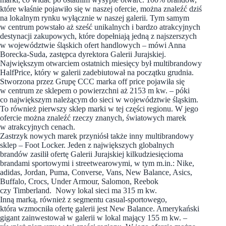
które właśnie pojawiło się w naszej ofercie, można znaleźć dziś
na lokalnym rynku wyłącznie w naszej galerii. Tym samym
w centrum powstało aż sześć unikalnych i bardzo atrakcyjnych
destynacji zakupowych, które dopełniają jedną z najszerszych
w województwie śląskich ofert handlowych – mówi Anna
Borecka-Suda, zastępca dyrektora Galerii Jurajskiej.
Największym otwarciem ostatnich miesięcy był multibrandowy
HalfPrice, który w galerii zadebiutował na początku grudnia.
Stworzona przez Grupę CCC marka off price pojawiła się
w centrum ze sklepem o powierzchni aż 2153 m kw. – póki
co największym należącym do sieci w województwie śląskim.
To również pierwszy sklep marki w tej części regionu. W jego
ofercie można znaleźć rzeczy znanych, światowych marek
w atrakcyjnych cenach.
Zastrzyk nowych marek przyniósł także inny multibrandowy
sklep – Foot Locker. Jeden z największych globalnych
brandów zasilił ofertę Galerii Jurajskiej kilkudziesięcioma
brandami sportowymi i streetwearowymi, w tym m.in.: Nike,
adidas, Jordan, Puma, Converse, Vans, New Balance, Asics,
Buffalo, Crocs, Under Armour, Salomon, Reebok
czy Timberland. Nowy lokal sieci ma 315 m kw.
Inną marką, również z segmentu casual-sportowego,
która wzmocniła ofertę galerii jest New Balance. Amerykański
gigant zainwestował w galerii w lokal mający 155 m kw. –