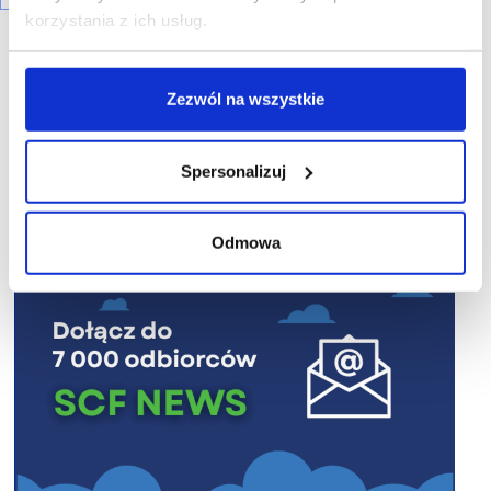
korzystania z ich usług.
Zezwól na wszystkie
R E K L A M A
Spersonalizuj
Odmowa