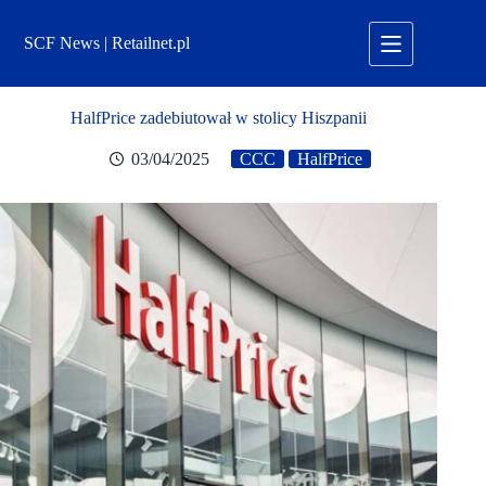
Przejdź
do
SCF News | Retailnet.pl
treści
HalfPrice zadebiutował w stolicy Hiszpanii
03/04/2025
CCC
HalfPrice