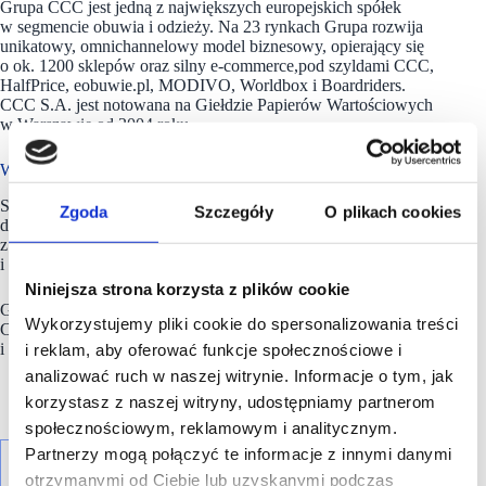
Grupa CCC jest jedną z największych europejskich spółek
w segmencie obuwia i odzieży. Na 23 rynkach Grupa rozwija
unikatowy, omnichannelowy model biznesowy, opierający się
o ok. 1200 sklepów oraz silny e-commerce,pod szyldami CCC,
HalfPrice, eobuwie.pl, MODIVO, Worldbox i Boardriders.
CCC S.A. jest notowana na Giełdzie Papierów Wartościowych
w Warszawie od 2004 roku.
W portfelu Grupy CCC
Sieć
HalfPric
e zadebiutowała w maju 2021 roku i należy
Zgoda
Szczegóły
O plikach cookies
do omnichannelowej Grupy CCC, która jest jedną
z największych europejskich spółek w segmencie obuwia
i odzieży.
Niniejsza strona korzysta z plików cookie
Grupa CCC prowadzi sprzedaż pod silnymi szyldami:
Wykorzystujemy pliki cookie do spersonalizowania treści
CCC,
HalfPrice
, eobuwie.pl, MODIVO, Worldbox
i Boardriders.
i reklam, aby oferować funkcje społecznościowe i
analizować ruch w naszej witrynie. Informacje o tym, jak
korzystasz z naszej witryny, udostępniamy partnerom
społecznościowym, reklamowym i analitycznym.
Partnerzy mogą połączyć te informacje z innymi danymi
otrzymanymi od Ciebie lub uzyskanymi podczas