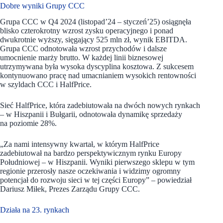
Dobre wyniki Grupy CCC
Grupa CCC w Q4 2024 (listopad’24 – styczeń’25) osiągnęła
blisko czterokrotny wzrost zysku operacyjnego i ponad
dwukrotnie wyższy, sięgający 525 mln zł, wynik EBITDA.
Grupa CCC odnotowała wzrost przychodów i dalsze
umocnienie marży brutto. W każdej linii biznesowej
utrzymywana była wysoka dyscyplina kosztowa. Z sukcesem
kontynuowano pracę nad umacnianiem wysokich rentowności
w szyldach CCC i HalfPrice.
Sieć HalfPrice, która zadebiutowała na dwóch nowych rynkach
– w Hiszpanii i Bułgarii, odnotowała dynamikę sprzedaży
na poziomie 28%.
„Za nami intensywny kwartał, w którym HalfPrice
zadebiutował na bardzo perspektywicznym rynku Europy
Południowej – w Hiszpanii. Wyniki pierwszego sklepu w tym
regionie przerosły nasze oczekiwania i widzimy ogromny
potencjał do rozwoju sieci w tej części Europy” – powiedział
Dariusz Miłek, Prezes Zarządu Grupy CCC.
Działa na 23. rynkach