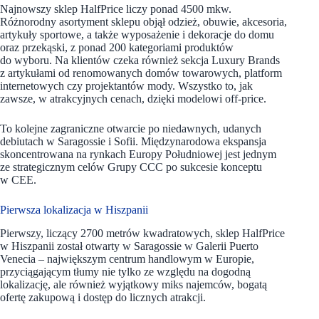
Najnowszy sklep HalfPrice liczy ponad 4500 mkw.
Różnorodny asortyment sklepu objął odzież, obuwie, akcesoria,
artykuły sportowe, a także wyposażenie i dekoracje do domu
oraz przekąski, z ponad 200 kategoriami produktów
do wyboru. Na klientów czeka również sekcja Luxury Brands
z artykułami od renomowanych domów towarowych, platform
internetowych czy projektantów mody. Wszystko to, jak
zawsze, w atrakcyjnych cenach, dzięki modelowi off-price.
To kolejne zagraniczne otwarcie po niedawnych, udanych
debiutach w Saragossie i Sofii. Międzynarodowa ekspansja
skoncentrowana na rynkach Europy Południowej jest jednym
ze strategicznym celów Grupy CCC po sukcesie konceptu
w CEE.
Pierwsza lokalizacja w Hiszpanii
Pierwszy, liczący 2700 metrów kwadratowych, sklep HalfPrice
w Hiszpanii został otwarty w Saragossie w Galerii Puerto
Venecia – największym centrum handlowym w Europie,
przyciągającym tłumy nie tylko ze względu na dogodną
lokalizację, ale również wyjątkowy miks najemców, bogatą
ofertę zakupową i dostęp do licznych atrakcji.