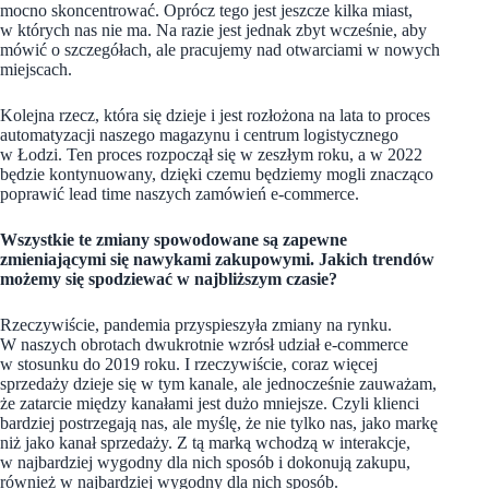
mocno skoncentrować. Oprócz tego jest jeszcze kilka miast,
w których nas nie ma. Na razie jest jednak zbyt wcześnie, aby
mówić o szczegółach, ale pracujemy nad otwarciami w nowych
miejscach.
Kolejna rzecz, która się dzieje i jest rozłożona na lata to proces
automatyzacji naszego magazynu i centrum logistycznego
w Łodzi. Ten proces rozpoczął się w zeszłym roku, a w 2022
będzie kontynuowany, dzięki czemu będziemy mogli znacząco
poprawić lead time naszych zamówień e-commerce.
Wszystkie te zmiany spowodowane są zapewne
zmieniającymi się nawykami zakupowymi. Jakich trendów
możemy się spodziewać w najbliższym czasie?
Rzeczywiście, pandemia przyspieszyła zmiany na rynku.
W naszych obrotach dwukrotnie wzrósł udział e-commerce
w stosunku do 2019 roku. I rzeczywiście, coraz więcej
sprzedaży dzieje się w tym kanale, ale jednocześnie zauważam,
że zatarcie między kanałami jest dużo mniejsze. Czyli klienci
bardziej postrzegają nas, ale myślę, że nie tylko nas, jako markę
niż jako kanał sprzedaży. Z tą marką wchodzą w interakcje,
w najbardziej wygodny dla nich sposób i dokonują zakupu,
również w najbardziej wygodny dla nich sposób.