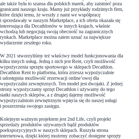
ale także była to szansa dla polskich marek, aby zaistnieć poza
granicami naszego kraju. Mamy już przykłady rodzimych firm,
które dzięki temu, że weszły z nami we współpracę
i sprzedawały w naszym Marketplace, a ich oferta okazała się
interesująca dla Decathlonów w innych krajach, właśnie
wchodzą lub negocjują swoją obecność na zagranicznych
rynkach. Marketplace można zatem uznać za największe
wydarzenie zeszłego roku.
W 2021 stworzyliśmy też właściwy model funkcjonowania dla
kilku innych usług. Jedną z nich jest Rent, czyli możliwość
wypożyczenia sprzętu sportowego w sklepach Decathlon.
Decathlon Rent to platforma, która zrzesza wypożyczalnie
i udostępnia możliwość rezerwacji online’owej dla
wypożyczalni zewnętrznych. Ten model jest dwojaki. Z jednej
strony wypożyczamy sprzęt Decathlon i używamy do tego
siatki naszych sklepów, a z drugiej dajemy możliwość
wypożyczalniom zewnętrznym wpięcia się do naszej usługi
i poszerzenia swojego zasięgu.
Kolejnym ważnym projektem jest 2nd Life, czyli projekt
sprzedaży produktów używanych bądź produktów
poekspozycyjnych w naszych sklepach. Ruszyła strona
internetowa, dzięki której możemy zobaczyć dostępne sprzęty