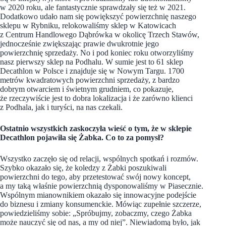
w 2020 roku, ale fantastycznie sprawdzały się też w 2021.
Dodatkowo udało nam się powiększyć powierzchnię naszego
sklepu w Rybniku, relokowaliśmy sklep w Katowicach
z Centrum Handlowego Dąbrówka w okolicę Trzech Stawów,
jednocześnie zwiększając prawie dwukrotnie jego
powierzchnię sprzedaży. No i pod koniec roku otworzyliśmy
nasz pierwszy sklep na Podhalu. W sumie jest to 61 sklep
Decathlon w Polsce i znajduje się w Nowym Targu. 1700
metrów kwadratowych powierzchni sprzedaży, z bardzo
dobrym otwarciem i świetnym grudniem, co pokazuje,
że rzeczywiście jest to dobra lokalizacja i że zarówno klienci
z Podhala, jak i turyści, na nas czekali.
Ostatnio wszystkich zaskoczyła wieść o tym, że w sklepie
Decathlon pojawiła się Żabka. Co to za pomysł?
Wszystko zaczęło się od relacji, wspólnych spotkań i rozmów.
Szybko okazało się, że koledzy z Żabki poszukiwali
powierzchni do tego, aby przetestować swój nowy koncept,
a my taką właśnie powierzchnią dysponowaliśmy w Piasecznie.
Wspólnym mianownikiem okazało się innowacyjne podejście
do biznesu i zmiany konsumenckie. Mówiąc zupełnie szczerze,
powiedzieliśmy sobie: „Spróbujmy, zobaczmy, czego Żabka
może nauczyć się od nas, a my od niej”. Niewiadomą było, jak