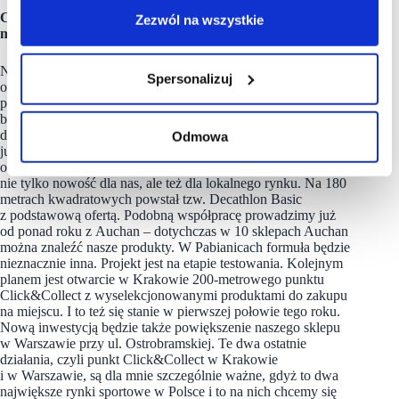
Czym jeszcze zaskoczy nas Decathlon w tym roku? Jakie
Zezwól na wszystkie
macie plany?
Najważniejszym momentem dla Decathlonu w Polsce będzie
Spersonalizuj
otwarcie fabryki rowerów w Brześciu Kujawskim w pierwszej
połowie tego roku. Fabrykę wybudował nasz partner
biznesowy RTE i będzie ona produkowała rowery wyłącznie
dla Decathlonu. Ponad milion rowerów rocznie. Oprócz tego
Odmowa
już niedługo w Pabianicach, w jednym z punktów handlowych,
otworzymy Przestrzeń Decathlon – sklep w sklepie. To będzie
nie tylko nowość dla nas, ale też dla lokalnego rynku. Na 180
metrach kwadratowych powstał tzw. Decathlon Basic
z podstawową ofertą. Podobną współpracę prowadzimy już
od ponad roku z Auchan – dotychczas w 10 sklepach Auchan
można znaleźć nasze produkty. W Pabianicach formuła będzie
nieznacznie inna. Projekt jest na etapie testowania. Kolejnym
planem jest otwarcie w Krakowie 200-metrowego punktu
Click&Collect z wyselekcjonowanymi produktami do zakupu
na miejscu. I to też się stanie w pierwszej połowie tego roku.
Nową inwestycją będzie także powiększenie naszego sklepu
w Warszawie przy ul. Ostrobramskiej. Te dwa ostatnie
działania, czyli punkt Click&Collect w Krakowie
i w Warszawie, są dla mnie szczególnie ważne, gdyż to dwa
największe rynki sportowe w Polsce i to na nich chcemy się