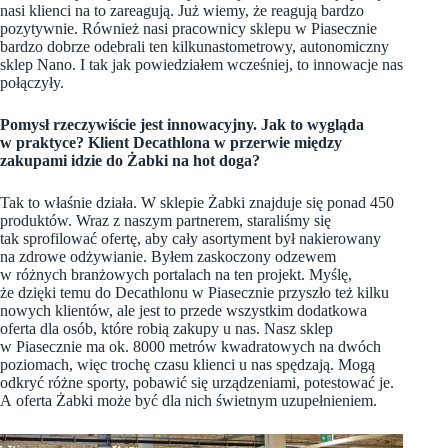
nasi klienci na to zareagują. Już wiemy, że reagują bardzo
pozytywnie. Również nasi pracownicy sklepu w Piasecznie
bardzo dobrze odebrali ten kilkunastometrowy, autonomiczny
sklep Nano. I tak jak powiedziałem wcześniej, to innowacje nas
połączyły.
Pomysł rzeczywiście jest innowacyjny. Jak to wygląda
w praktyce? Klient Decathlona w przerwie między
zakupami idzie do Żabki na hot doga?
Tak to właśnie działa. W sklepie Żabki znajduje się ponad 450
produktów. Wraz z naszym partnerem, staraliśmy się
tak sprofilować ofertę, aby cały asortyment był nakierowany
na zdrowe odżywianie. Byłem zaskoczony odzewem
w różnych branżowych portalach na ten projekt. Myślę,
że dzięki temu do Decathlonu w Piasecznie przyszło też kilku
nowych klientów, ale jest to przede wszystkim dodatkowa
oferta dla osób, które robią zakupy u nas. Nasz sklep
w Piasecznie ma ok. 8000 metrów kwadratowych na dwóch
poziomach, więc trochę czasu klienci u nas spędzają. Mogą
odkryć różne sporty, pobawić się urządzeniami, potestować je.
A oferta Żabki może być dla nich świetnym uzupełnieniem.