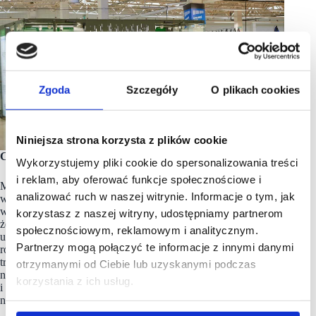
Zgoda
Szczegóły
O plikach cookies
Niniejsza strona korzysta z plików cookie
Czy ten koncept będzie rozwijany?
Wykorzystujemy pliki cookie do spersonalizowania treści
i reklam, aby oferować funkcje społecznościowe i
Myślę, że jest za wcześnie, żeby o tym mówić. Niemniej jednak
analizować ruch w naszej witrynie. Informacje o tym, jak
wierzę, że na poziomie innowacji i na poziomie danych, nasza
współpraca może się jeszcze rozwinąć. Tym bardziej
korzystasz z naszej witryny, udostępniamy partnerom
że standardowe sklepy Żabki już od dawna pełnią funkcję pick
społecznościowym, reklamowym i analitycznym.
up pointów dla Decathlon, bo nasze paczki można odbierać
Partnerzy mogą połączyć te informacje z innymi danymi
również w Żabce. Nasza współpraca zaczęła się więc już
troszeczkę wcześniej i to jest jej kolejny krok. Dla nas
otrzymanymi od Ciebie lub uzyskanymi podczas
najważniejsza w tym projekcie była jego innowacyjność
korzystania z ich usług.
i myślę, że sporo się będziemy mogli dzięki temu projektowi
nauczyć, zarówno my, jak i nasi koledzy z Żabki.