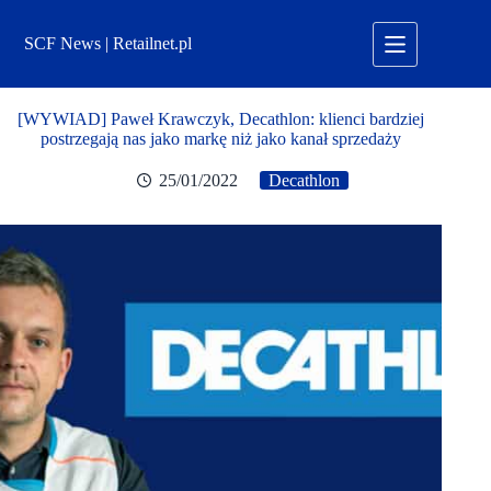
Przejdź
do
SCF News | Retailnet.pl
treści
[WYWIAD] Paweł Krawczyk, Decathlon: klienci bardziej
postrzegają nas jako markę niż jako kanał sprzedaży
25/01/2022
Decathlon