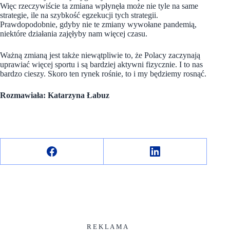
Więc rzeczywiście ta zmiana wpłynęła może nie tyle na same
strategie, ile na szybkość egzekucji tych strategii.
Prawdopodobnie, gdyby nie te zmiany wywołane pandemią,
niektóre działania zajęłyby nam więcej czasu.
Ważną zmianą jest także niewątpliwie to, że Polacy zaczynają
uprawiać więcej sportu i są bardziej aktywni fizycznie. I to nas
bardzo cieszy. Skoro ten rynek rośnie, to i my będziemy rosnąć.
Rozmawiała: Katarzyna Łabuz
R E K L A M A