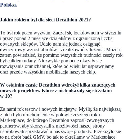
Polska.
Jakim rokiem był dla sieci Decathlon 2021?
To był rok pełen wyzwań. Zaczął się lockdownem w styczniu
i przez ponad 2 miesiące działaliśmy z ograniczoną liczbą
otwartych sklepów. Udało nam się jednak osiągnąć
dwucyfrowy wzrost obrotów i zrealizować założenia. Można
zatem powiedzieć, że pomimo wszystkich trudności zeszły rok
był całkiem udany. Niezwykle pomocne okazały się
rozwiązania omnichannel, które od wielu lat usprawniamy
oraz przede wszystkim mobilizacja naszych ekip.
W ostatnim czasie Decathlon wdrożył kilka znaczących
nowych projektów. Które z nich okazały się strzałami
w 10?
Za nami rok testów i nowych inicjatyw. Myślę, że największą
z nich było uruchomienie w połowie zeszłego roku
Marketplace, do którego Decathlon zaprosił zewnętrznych
partnerów, aby skorzystali z możliwości naszej strony
i spróbowali sprzedawać u nas swoje produkty. Przełożyło się
to na obrót bądź GMV, bo tak to określamy w Marketplace,