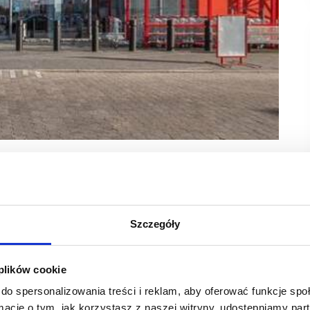
cze jedno (poza Częstochową i Toruniem) otwarcie
stów i wszystkich osób aktywnych powstanie
Szczegóły
minowo i nadal inwestujemy na polskim rynku –
 plików cookie
lowym i Galerii Cuprum Arena. Będzie to trzeci sklep,
do spersonalizowania treści i reklam, aby oferować funkcje sp
imarketu, w którym jest 8 odrębnych działów (narzędzia
ż i artykuły BHP, ogród, wypoczynek, motoryzacja
ormacje o tym, jak korzystasz z naszej witryny, udostępniamy p