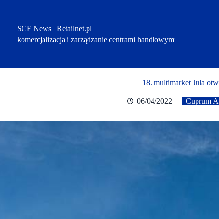
Przejdź
do
treści
SCF News | Retailnet.pl
komercjalizacja i zarządzanie centrami handlowymi
18. multimarket Jula otw
06/04/2022
Cuprum A