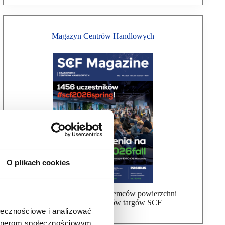
Magazyn Centrów Handlowych
O plikach cookies
Bezpłatna wysyłka dla najemców powierzchni
handlowej, uczestników targów SCF
ołecznościowe i analizować
artnerom społecznościowym,