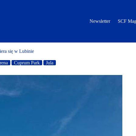
Newsletter
SCF Mag
iera się w Lubinie
rena
Cuprum Park
Jula