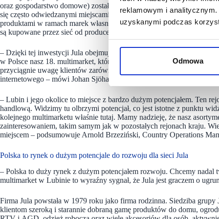
oraz gospodarstwo domowe) został ciepło przyjęty przez polskich klient
reklamowym i analitycznym. 
się często odwiedzanymi miejscami zakupowymi Polaków. Znaczenia ma
uzyskanymi podczas korzysta
produktami w ramach marek własnych, niedostępnych w innych sklepac
są kupowane przez sieć od producentów bez pośredników, co przekłada 
– Dzięki tej inwestycji Jula obejmuje kolejną ważną część zachodnich
Odmowa
w Polsce nasz 18. multimarket, który zaoferuje mieszkańcom Lubina i 
przyciągnie uwagę klientów zarówno pod względem zakupów w samym 
internetowego – mówi Johan Sjöhagra, CEO Jula AB.
– Lubin i jego okolice to miejsce z bardzo dużym potencjałem. Ten re
handlową. Widzimy tu olbrzymi potencjał, co jest istotne z punktu wid
kolejnego multimarketu właśnie tutaj. Mamy nadzieję, że nasz asortyme
zainteresowaniem, takim samym jak w pozostałych rejonach kraju. Wi
miejscem – podsumowuje Arnold Brzeziński, Country Operations Mana
Polska to rynek o dużym potencjale do rozwoju dla sieci Jula
– Polska to duży rynek z dużym potencjałem rozwoju. Chcemy nadal t
multimarket w Lubinie to wyraźny sygnał, że Jula jest graczem o ugru
Firma Jula powstała w 1979 roku jako firma rodzinna. Siedziba grupy J
klientom szeroką i starannie dobraną gamę produktów do domu, ogrodu
RTV i AGD, odzież robocza oraz wiele akcesoriów dla osób, aktywnie