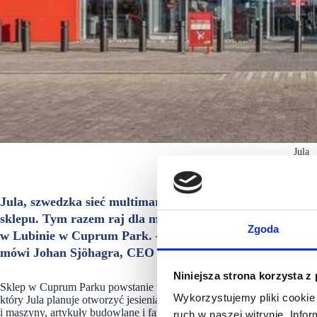
Jula
Jula, szwedzka sieć multimarketów, planuje jesienią jesz
sklepu. Tym razem raj dla majsterkowiczów, profesjonali
Zgoda
w Lubinie w Cuprum Park. – Jesteśmy w Polsce długoter
mówi Johan Sjöhagra, CEO Jula AB.
Niniejsza strona korzysta z
Sklep w Cuprum Parku powstanie tuż przy istniejącym kompleksie hand
Wykorzystujemy pliki cookie 
który Jula planuje otworzyć jesienią tego roku w Polce. Koncept mult
i maszyny, artykuły budowlane i farby, elektryka i oświetlenie, odzie
ruch w naszej witrynie. Inf