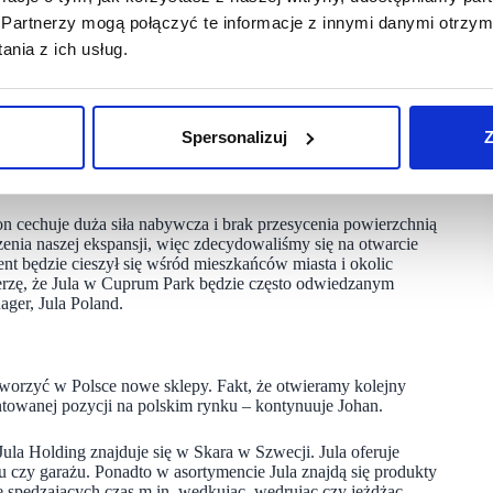
ów. Jula posiada już 16 sklepów na terenie kraju, które stały
Partnerzy mogą połączyć te informacje z innymi danymi otrzym
 na pewno fakt, że Jula szczyci się starannie dobranymi
nia z ich usług.
h. Co warte podkreślenia, produkty dostępne w Jula,
się na ich atrakcyjne ceny.
 regionów kraju. Będzie nam niezmiernie miło otworzyć
Spersonalizuj
Z
okolic produkty DIY. Jesteśmy przekonani, że nasza oferta
sklepie, jak i za pośrednictwem naszego sklepu
jon cechuje duża siła nabywcza i brak przesycenia powierzchnią
zenia naszej ekspansji, więc zdecydowaliśmy się na otwarcie
nt będzie cieszył się wśród mieszkańców miasta i okolic
erzę, że Jula w Cuprum Park będzie często odwiedzanym
ger, Jula Poland.
worzyć w Polsce nowe sklepy. Fakt, że otwieramy kolejny
ntowanej pozycji na polskim rynku – kontynuuje Johan.
ula Holding znajduje się w Skara w Szwecji. Jula oferuje
 czy garażu. Ponadto w asortymencie Jula znajdą się produkty
 spędzających czas m.in. wędkując, wędrując czy jeżdżąc