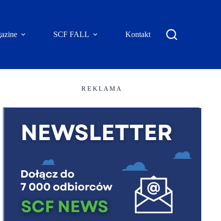
azine
SCF FALL
Kontakt
R E K L A M A