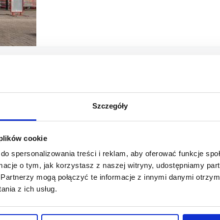
Szczegóły
 plików cookie
do spersonalizowania treści i reklam, aby oferować funkcje sp
13/09/2021
Cuprum Arena
ormacje o tym, jak korzystasz z naszej witryny, udostępniamy p
Partnerzy mogą połączyć te informacje z innymi danymi otrzym
Cuprum Arena w Lubinie wzmacnia ofertę: nowe marki i 
nia z ich usług.
Mimo trudnych okoliczności biznesowych i licznych wyzw
Arena w Lubinie z powodzeniem realizuje strategię stabiln
się…