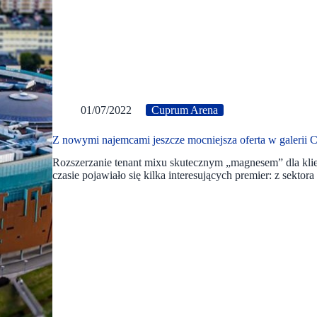
01/07/2022
Cuprum Arena
Z nowymi najemcami jeszcze mocniejsza oferta w galerii
Rozszerzanie tenant mixu skutecznym „magnesem” dla kli
czasie pojawiało się kilka interesujących premier: z sekto