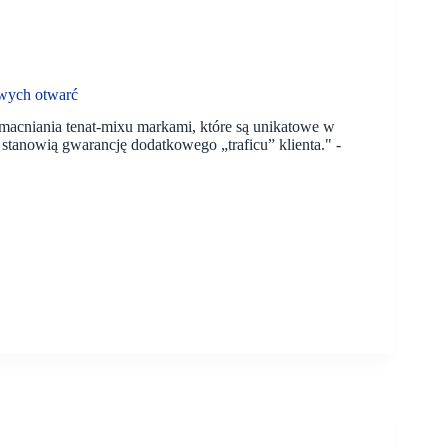
owych otwarć
macniania tenat-mixu markami, które są unikatowe w
e stanowią gwarancję dodatkowego „traficu” klienta." -