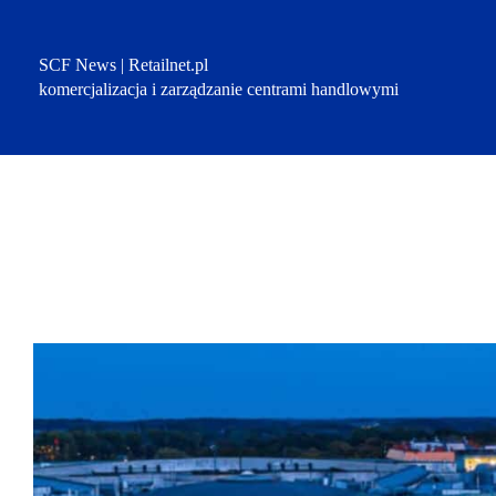
Przejdź
do
treści
SCF News | Retailnet.pl
komercjalizacja i zarządzanie centrami handlowymi