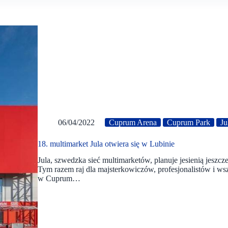
06/04/2022
Cuprum Arena
Cuprum Park
Ju
18. multimarket Jula otwiera się w Lubinie
Jula, szwedzka sieć multimarketów, planuje jesienią jeszc
Tym razem raj dla majsterkowiczów, profesjonalistów i w
w Cuprum…