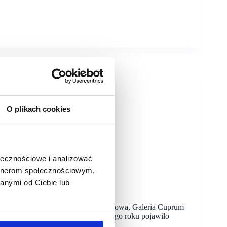
O plikach cookies
ołecznościowe i analizować
artnerom społecznościowym,
anymi od Ciebie lub
remonty salonów
ań, z jakimi zmaga się branża handlowa, Galeria Cuprum
ego rozwoju. Na przestrzeni ostatniego roku pojawiło