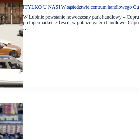
[TYLKO U NAS] W sąsiedztwie centrum handlowego Cup
W Lubinie powstanie nowoczesny park handlowy – Cuprum 
po hipermarkecie Tesco, w pobliżu galerii handlowej Cupr
…