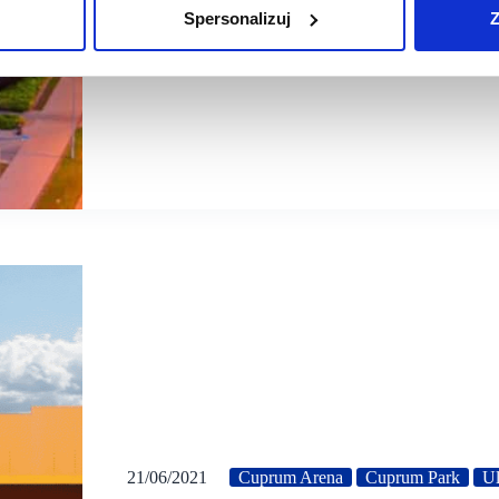
Spersonalizuj
Z
21/06/2021
Cuprum Arena
Cuprum Park
Ul