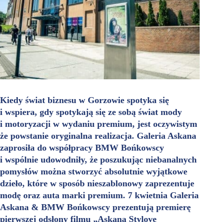
Kiedy świat biznesu w Gorzowie spotyka się
i wspiera, gdy spotykają się ze sobą świat mody
i motoryzacji w wydaniu premium, jest oczywistym
że powstanie oryginalna realizacja. Galeria Askana
zaprosiła do współpracy BMW Bońkowscy
i wspólnie udowodniły, że poszukując niebanalnych
pomysłów można stworzyć absolutnie wyjątkowe
dzieło, które w sposób nieszablonowy zaprezentuje
modę oraz auta marki premium. 7 kwietnia Galeria
Askana & BMW Bońkowscy prezentują premierę
pierwszej odsłony filmu „Askana Stylove