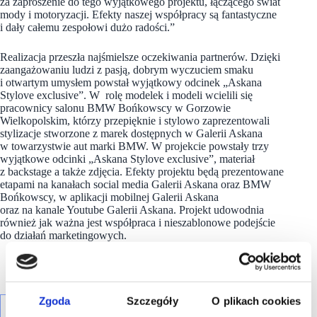
za zaproszenie do tego wyjątkowego projektu, łączącego świat
mody i motoryzacji. Efekty naszej współpracy są fantastyczne
i dały całemu zespołowi dużo radości.”
Realizacja przeszła najśmielsze oczekiwania partnerów. Dzięki
zaangażowaniu ludzi z pasją, dobrym wyczuciem smaku
i otwartym umysłem powstał wyjątkowy odcinek „Askana
Stylove exclusive”. W rolę modelek i modeli wcielili się
pracownicy salonu BMW Bońkowscy w Gorzowie
Wielkopolskim, którzy przepięknie i stylowo zaprezentowali
stylizacje stworzone z marek dostępnych w Galerii Askana
w towarzystwie aut marki BMW. W projekcie powstały trzy
wyjątkowe odcinki „Askana Stylove exclusive”, materiał
z backstage a także zdjęcia. Efekty projektu będą prezentowane
etapami na kanałach social media Galerii Askana oraz BMW
Bońkowscy, w aplikacji mobilnej Galerii Askana
oraz na kanale Youtube Galerii Askana. Projekt udowodnia
również jak ważna jest współpraca i nieszablonowe podejście
do działań marketingowych.
Zgoda
Szczegóły
O plikach cookies