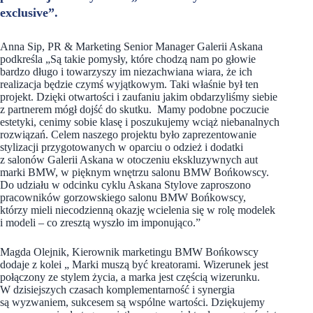
exclusive”.
Anna Sip, PR & Marketing Senior Manager Galerii Askana
podkreśla „Są takie pomysły, które chodzą nam po głowie
bardzo długo i towarzyszy im niezachwiana wiara, że ich
realizacja będzie czymś wyjątkowym. Taki właśnie był ten
projekt. Dzięki otwartości i zaufaniu jakim obdarzyliśmy siebie
z partnerem mógł dojść do skutku. Mamy podobne poczucie
estetyki, cenimy sobie klasę i poszukujemy wciąż niebanalnych
rozwiązań. Celem naszego projektu było zaprezentowanie
stylizacji przygotowanych w oparciu o odzież i dodatki
z salonów Galerii Askana w otoczeniu ekskluzywnych aut
marki BMW, w pięknym wnętrzu salonu BMW Bońkowscy.
Do udziału w odcinku cyklu Askana Stylove zaproszono
pracowników gorzowskiego salonu BMW Bońkowscy,
którzy mieli niecodzienną okazję wcielenia się w rolę modelek
i modeli – co zresztą wyszło im imponująco.”
Magda Olejnik, Kierownik marketingu BMW Bońkowscy
dodaje z kolei „ Marki muszą być kreatorami. Wizerunek jest
połączony ze stylem życia, a marka jest częścią wizerunku.
W dzisiejszych czasach komplementarność i synergia
są wyzwaniem, sukcesem są wspólne wartości. Dziękujemy