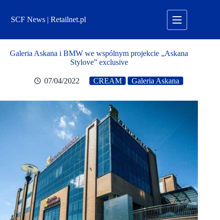
Przejdź
do
SCF News | Retailnet.pl
treści
Galeria Askana i BMW we wspólnym projekcie „Askana
Stylove” exclusive
07/04/2022
CREAM
Galeria Askana