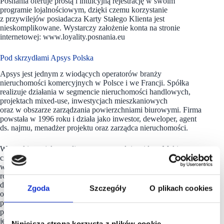
Posnania oferuje prostą i intuicyjną rejestrację w swoim
programie lojalnościowym, dzięki czemu korzystanie
z przywilejów posiadacza Karty Stałego Klienta jest
nieskomplikowane. Wystarczy założenie konta na stronie
internetowej: www.loyality.posnania.eu
Pod skrzydłami Apsys Polska
Apsys jest jednym z wiodących operatorów branży
nieruchomości komercyjnych w Polsce i we Francji. Spółka
realizuje działania w segmencie nieruchomości handlowych,
projektach mixed-use, inwestycjach mieszkaniowych
oraz w obszarze zarządzania powierzchniami biurowymi. Firma
powstała w 1996 roku i działa jako inwestor, deweloper, agent
ds. najmu, menadżer projektu oraz zarządca nieruchomości.
Wszystkie projekty realizowane są zgodnie z ideą „Making
cities vibe” – ożywiania przestrzeni miejskiej, kreowania
wyjątkowych doświadczeń oraz dbania o zrównoważony
rozwój miast. Apsys Polska łączy profesjonalizm z szacunkiem
do tradycji, historii miejsca, jego otoczenia
Zgoda
Szczegóły
O plikach cookies
oraz odpowiedzialnością społeczną i ekologiczną. Biorąc
pod uwagę specyfikę danej lokalizacji, tworzy innowacyjne
projekty „szyte na miarę”, w harmonii z miastem i potrzebami
jego mieszkańców, uwzględniające specyfikę danego miejsca,
Niniejsza strona korzysta z plików cookie