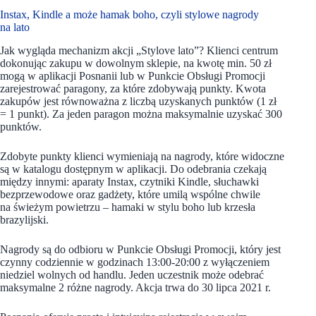
Instax, Kindle a może hamak boho, czyli stylowe nagrody
na lato
Jak wygląda mechanizm akcji „Stylove lato”? Klienci centrum
dokonując zakupu w dowolnym sklepie, na kwotę min. 50 zł
mogą w aplikacji Posnanii lub w Punkcie Obsługi Promocji
zarejestrować paragony, za które zdobywają punkty. Kwota
zakupów jest równoważna z liczbą uzyskanych punktów (1 zł
= 1 punkt). Za jeden paragon można maksymalnie uzyskać 300
punktów.
Zdobyte punkty klienci wymieniają na nagrody, które widoczne
są w katalogu dostępnym w aplikacji. Do odebrania czekają
między innymi: aparaty Instax, czytniki Kindle, słuchawki
bezprzewodowe oraz gadżety, które umilą wspólne chwile
na świeżym powietrzu – hamaki w stylu boho lub krzesła
brazylijski.
Nagrody są do odbioru w Punkcie Obsługi Promocji, który jest
czynny codziennie w godzinach 13:00-20:00 z wyłączeniem
niedziel wolnych od handlu. Jeden uczestnik może odebrać
maksymalne 2 różne nagrody. Akcja trwa do 30 lipca 2021 r.