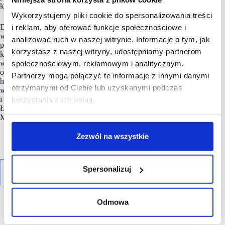
kontekst społeczny oraz środowisko naturalne.
Wykorzystujemy pliki cookie do spersonalizowania treści
Dzięki wieloletniemu doświadczeniu i specjalistycznej wiedzy
i reklam, aby oferować funkcje społecznościowe i
wszystkie działania, niezależnie od wielkości i lokalizacji
analizować ruch w naszej witrynie. Informacje o tym, jak
poszczególnych nieruchomości, są dopasowane do potrzeb
korzystasz z naszej witryny, udostępniamy partnerom
klienta. Do największych inwestycji firmy należą Manufaktura
w Łodzi oraz Posnania w Poznaniu. Apsys Polska zarządza
społecznościowym, reklamowym i analitycznym.
obecnie ponad 1 000 000 mkw. GLA w 23 obiektach
Partnerzy mogą połączyć te informacje z innymi danymi
handlowych zlokalizowanych w 18 największych miastach
otrzymanymi od Ciebie lub uzyskanymi podczas
w kraju oraz biurowcem Arkada Business Park w Bydgoszczy
i kompleksem biurowym React zlokalizowanym w centrum
korzystania z ich usług.
Łodzi. Apsys prowadzi także inwestycję mieszkaniową – Solea
Mieszkania przy Wyścigach na warszawskim Mokotowie.
Zezwól na wszystkie
Spersonalizuj
Odmowa