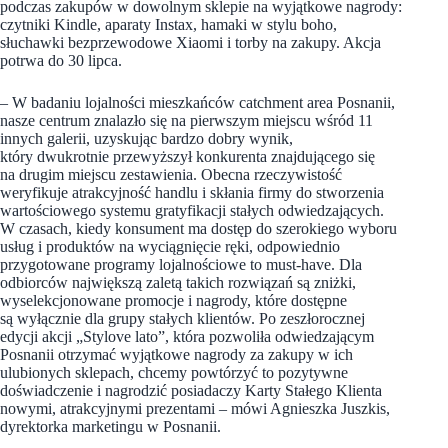
podczas zakupów w dowolnym sklepie na wyjątkowe nagrody:
czytniki Kindle, aparaty Instax, hamaki w stylu boho,
słuchawki bezprzewodowe Xiaomi i torby na zakupy. Akcja
potrwa do 30 lipca.
– W badaniu lojalności mieszkańców catchment area Posnanii,
nasze centrum znalazło się na pierwszym miejscu wśród 11
innych galerii, uzyskując bardzo dobry wynik,
który dwukrotnie przewyższył konkurenta znajdującego się
na drugim miejscu zestawienia. Obecna rzeczywistość
weryfikuje atrakcyjność handlu i skłania firmy do stworzenia
wartościowego systemu gratyfikacji stałych odwiedzających.
W czasach, kiedy konsument ma dostęp do szerokiego wyboru
usług i produktów na wyciągnięcie ręki, odpowiednio
przygotowane programy lojalnościowe to must-have. Dla
odbiorców największą zaletą takich rozwiązań są zniżki,
wyselekcjonowane promocje i nagrody, które dostępne
są wyłącznie dla grupy stałych klientów. Po zeszłorocznej
edycji akcji „Stylove lato”, która pozwoliła odwiedzającym
Posnanii otrzymać wyjątkowe nagrody za zakupy w ich
ulubionych sklepach, chcemy powtórzyć to pozytywne
doświadczenie i nagrodzić posiadaczy Karty Stałego Klienta
nowymi, atrakcyjnymi prezentami – mówi Agnieszka Juszkis,
dyrektorka marketingu w Posnanii.