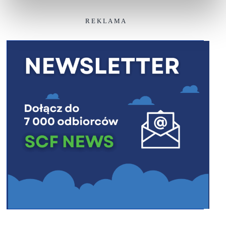
R E K L A M A