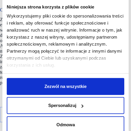
Niniejsza strona korzysta z plików cookie
O Zalando
Wykorzystujemy pliki cookie do spersonalizowania treści
Zalando (https://corporate.zalando.com) jest jedną z wiodących
i reklam, aby oferować funkcje społecznościowe i
europejskich platform modowych i lifestylowych. Założona
w Berlinie w 2008 roku dostarcza pełen asortyment modowy
analizować ruch w naszej witrynie. Informacje o tym, jak
do ponad 49 milionów klientów na 25 rynkach, oferując
korzystasz z naszej witryny, udostępniamy partnerom
odzież, obuwie, akcesoria oraz produkty kosmetyczne.
społecznościowym, reklamowym i analitycznym.
Asortyment obejmuje szerokie spektrum międzynarodowych
marek zarówno znanych na całym świecie, jak i lokalnych.
Partnerzy mogą połączyć te informacje z innymi danymi
Zalando to platforma pierwszego wyboru dla poszukujących
otrzymanymi od Ciebie lub uzyskanymi podczas
inspiracji, innowacji i interaktywnego doświadczenia
korzystania z ich usług.
zakupowego. Jako najmocniej związana z modą firma
technologiczna w Europie, nieustannie opracowuje cyfrowe
rozwiązania dla każdego etapu modowej podróży klientów,
partnerów i innych współtwórców historii Zalando.
Zezwól na wszystkie
Spersonalizuj
Odmowa