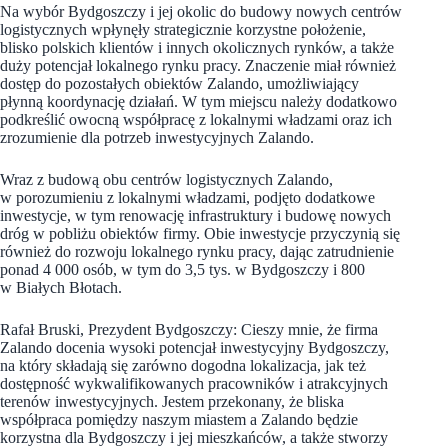
Na wybór Bydgoszczy i jej okolic do budowy nowych centrów
logistycznych wpłynęły strategicznie korzystne położenie,
blisko polskich klientów i innych okolicznych rynków, a także
duży potencjał lokalnego rynku pracy. Znaczenie miał również
dostęp do pozostałych obiektów Zalando, umożliwiający
płynną koordynację działań. W tym miejscu należy dodatkowo
podkreślić owocną współpracę z lokalnymi władzami oraz ich
zrozumienie dla potrzeb inwestycyjnych Zalando.
Wraz z budową obu centrów logistycznych Zalando,
w porozumieniu z lokalnymi władzami, podjęto dodatkowe
inwestycje, w tym renowację infrastruktury i budowę nowych
dróg w pobliżu obiektów firmy. Obie inwestycje przyczynią się
również do rozwoju lokalnego rynku pracy, dając zatrudnienie
ponad 4 000 osób, w tym do 3,5 tys. w Bydgoszczy i 800
w Białych Błotach.
Rafał Bruski, Prezydent Bydgoszczy: Cieszy mnie, że firma
Zalando docenia wysoki potencjał inwestycyjny Bydgoszczy,
na który składają się zarówno dogodna lokalizacja, jak też
dostępność wykwalifikowanych pracowników i atrakcyjnych
terenów inwestycyjnych. Jestem przekonany, że bliska
współpraca pomiędzy naszym miastem a Zalando będzie
korzystna dla Bydgoszczy i jej mieszkańców, a także stworzy