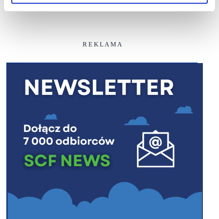
R E K L A M A