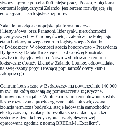
stworzą łącznie ponad 4 000 miejsc pracy. Polska, z pięcioma
centrami logistycznymi Zalando, jest sercem rozwijającej się
europejskiej sieci logistycznej firmy.
Zalando, wiodąca europejska platforma modowa
i lifestyle’owa, oraz Panattoni, lider rynku nieruchomości
przemysłowych w Europie, świętują zakończenie kolejnego
etapu budowy nowego centrum logistycznego Zalando
w Bydgoszczy. W obecności gościa honorowego – Prezydenta
Bydgoszczy Rafała Bruskiego – nad całością konstrukcji
zawisła tradycyjna wiecha. Nowo wybudowane centrum
logistyczne obsłuży klientów Zalando Lounge, odpowiadając
na zwiększony popyt i rosnącą popularność oferty klubu
zakupowego.
Centrum logistyczne w Bydgoszczy ma powierzchnię 140 000
m kw., na którą składają się pomieszczenia logistyczne,
biurowe oraz socjalne. W obiekcie zaimplementowane zostały
liczne rozwiązania proekologiczne, takie jak zwiększona
izolacja termiczna budynku, stacje ładowania samochodów
elektrycznych, instalacje fotowoltaiczne na dachu, a także
systemy zbierania i redystrybucji wody deszczowej
opracowane zgodnie z normą BREEAM „Excellent”.