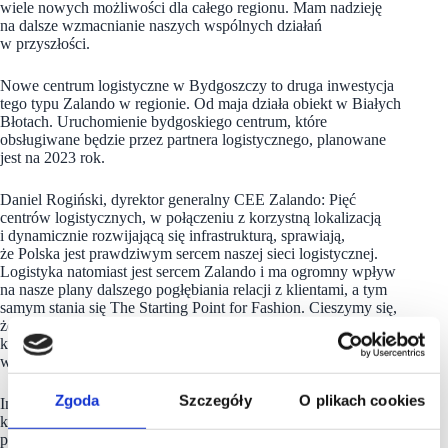
wiele nowych możliwości dla całego regionu. Mam nadzieję
na dalsze wzmacnianie naszych wspólnych działań
w przyszłości.
Nowe centrum logistyczne w Bydgoszczy to druga inwestycja
tego typu Zalando w regionie. Od maja działa obiekt w Białych
Błotach. Uruchomienie bydgoskiego centrum, które
obsługiwane będzie przez partnera logistycznego, planowane
jest na 2023 rok.
Daniel Rogiński, dyrektor generalny CEE Zalando: Pięć
centrów logistycznych, w połączeniu z korzystną lokalizacją
i dynamicznie rozwijającą się infrastrukturą, sprawiają,
że Polska jest prawdziwym sercem naszej sieci logistycznej.
Logistyka natomiast jest sercem Zalando i ma ogromny wpływ
na nasze plany dalszego pogłębiania relacji z klientami, a tym
samym stania się The Starting Point for Fashion. Cieszymy się,
że poprzez nasze inwestycje i tworzenie nowych miejsc pracy,
których do tej pory stworzyliśmy w Polsce 12 000, możemy
wspierać rozwój różnych regionów Polski.
Zgoda
Szczegóły
O plikach cookies
Inwestycja realizowana jest przez Panattoni, dewelopera,
który dostarczył już 17 mln m kw. w Europie, z czego ok. 30
procent dla sektora e-commerce.