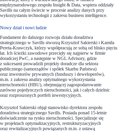
międzynarodowego zespołu Insight & Data, wspiera oddziały
Savills na całym świecie w procesie analizy danych przy
wykorzystaniu technologii z zakresu business intelligence.
Nowy dział i nowi ludzie
Fundament do dalszego rozwoju działu doradztwa
strategicznego w Savills stworzą Krzysztof Sakierski i Kamila
Pereta-Krawczyk, którzy współpracują ze sobą od blisko pięciu
lat. Ich ścieżki zawodowe przecięły się najpierw w firmie
doradczej PwC, a następnie w NGL Advisory, gdzie
z sukcesami prowadzili projekty doradcze dla sektora
publicznego (samorządów i spółek Skarbu Państwa)
oraz inwestorów prywatnych (funduszy i deweloperów),
m.in. z zakresu analizy optymalnego wykorzystania
nieruchomości (HBU), obejmującej zagospodarowanie
zarówno pojedynczych nieruchomości, jak i całych dzielnic
oraz rozproszonych portfeli inwestycyjnych.
Krzysztof Sakierski objął stanowisko dyrektora zespołu
doradztwa strategicznego Savills. Posiada ponad 15-letnie
doświadczenie na rynku nieruchomości. Specjalizuje się
w projektach optymalizacyjnych, restrukturyzacyjnych
oraz rewitalizacyjnych powiązanych m.in. z ustawą