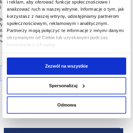
komercyjnych due diligence dla klientów polskich
i reklam, aby oferować funkcje społecznościowe i
i zagranicznych.
analizować ruch w naszej witrynie. Informacje o tym, jak
korzystasz z naszej witryny, udostępniamy partnerom
Kamila uzyskała tytuł magistra inżyniera na Politechnice
społecznościowym, reklamowym i analitycznym.
Warszawskiej, na kierunku Gospodarka Przestrzenna,
na specjalizacji Urbanistyka w planowaniu przestrzennym
Partnerzy mogą połączyć te informacje z innymi danymi
oraz ukończyła studia podyplomowe z Wyceny Nieruchomości
otrzymanymi od Ciebie lub uzyskanymi podczas
w Szkole Głównej Handlowej.
korzystania z ich usług.
Zezwól na wszystkie
Spersonalizuj
Odmowa
R E K L A M A