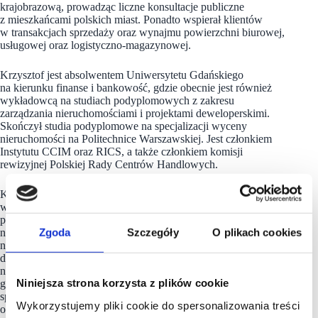
krajobrazową, prowadząc liczne konsultacje publiczne
z mieszkańcami polskich miast. Ponadto wspierał klientów
w transakcjach sprzedaży oraz wynajmu powierzchni biurowej,
usługowej oraz logistyczno-magazynowej.
Krzysztof jest absolwentem Uniwersytetu Gdańskiego
na kierunku finanse i bankowość, gdzie obecnie jest również
wykładowcą na studiach podyplomowych z zakresu
zarządzania nieruchomościami i projektami deweloperskimi.
Skończył studia podyplomowe na specjalizacji wyceny
nieruchomości na Politechnice Warszawskiej. Jest członkiem
Instytutu CCIM oraz RICS, a także członkiem komisji
rewizyjnej Polskiej Rady Centrów Handlowych.
Kamila Pereta-Krawczyk objęła stanowisko Associate
w zespole doradztwa strategicznego Savills. Od samego
początku swojej kariery związana jest z rynkiem
nieruchomości. Doświadczenie zdobywała pracując w agencji
Zgoda
Szczegóły
O plikach cookies
nieruchomości oraz w międzynarodowych i lokalnych firmach
doradczych. Posiada kompetencje związane z wykorzystaniem
narzędzi GIS do analizy i przetwarzania danych
Niniejsza strona korzysta z plików cookie
geoprzestrzennych. Zrealizowała szereg analiz optymalnego
sposobu zagospodarowania oraz masterplanów, a także była
Wykorzystujemy pliki cookie do spersonalizowania treści
odpowiedzialna za przeprowadzenie licznych procesów