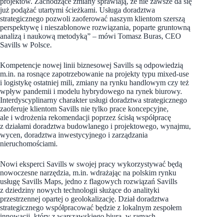
projektów. Zachodzące zmiany sprawiają, że nie zawsze da się
już podążać utartymi ścieżkami. Usługa doradztwa
strategicznego pozwoli zaoferować naszym klientom szerszą
perspektywę i nieszablonowe rozwiązania, poparte gruntowną
analizą i naukową metodyką” – mówi Tomasz Buras, CEO
Savills w Polsce.
Kompetencje nowej linii biznesowej Savills są odpowiedzią
m.in. na rosnące zapotrzebowanie na projekty typu mixed-use
i logistykę ostatniej mili, zmiany na rynku handlowym czy też
wpływ pandemii i modelu hybrydowego na rynek biurowy.
Interdyscyplinarny charakter usługi doradztwa strategicznego
zaoferuje klientom Savills nie tylko prace koncepcyjne,
ale i wdrożenia rekomendacji poprzez ścisłą współpracę
z działami doradztwa budowlanego i projektowego, wynajmu,
wycen, doradztwa inwestycyjnego i zarządzania
nieruchomościami.
Nowi eksperci Savills w swojej pracy wykorzystywać będą
nowoczesne narzędzia, m.in. wdrażając na polskim rynku
usługę Savills Maps, jedno z flagowych rozwiązań Savills
z dziedziny nowych technologii służące do analityki
przestrzennej opartej o geolokalizację. Dział doradztwa
strategicznego współpracować będzie z lokalnym zespołem
innowacji, który z warszawskiego biura, w ramach