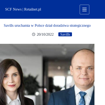
Przejdź
do
SCF News | Retailnet.pl
treści
Savills uruchamia w Polsce dział doradztwa strategicznego
20/10/2022
Savills