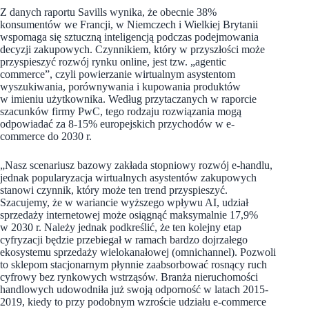
Z danych raportu Savills wynika, że obecnie 38%
konsumentów we Francji, w Niemczech i Wielkiej Brytanii
wspomaga się sztuczną inteligencją podczas podejmowania
decyzji zakupowych. Czynnikiem, który w przyszłości może
przyspieszyć rozwój rynku online, jest tzw. „agentic
commerce”, czyli powierzanie wirtualnym asystentom
wyszukiwania, porównywania i kupowania produktów
w imieniu użytkownika. Według przytaczanych w raporcie
szacunków firmy PwC, tego rodzaju rozwiązania mogą
odpowiadać za 8-15% europejskich przychodów w e-
commerce do 2030 r.
„Nasz scenariusz bazowy zakłada stopniowy rozwój e-handlu,
jednak popularyzacja wirtualnych asystentów zakupowych
stanowi czynnik, który może ten trend przyspieszyć.
Szacujemy, że w wariancie wyższego wpływu AI, udział
sprzedaży internetowej może osiągnąć maksymalnie 17,9%
w 2030 r. Należy jednak podkreślić, że ten kolejny etap
cyfryzacji będzie przebiegał w ramach bardzo dojrzałego
ekosystemu sprzedaży wielokanałowej (omnichannel). Pozwoli
to sklepom stacjonarnym płynnie zaabsorbować rosnący ruch
cyfrowy bez rynkowych wstrząsów. Branża nieruchomości
handlowych udowodniła już swoją odporność w latach 2015-
2019, kiedy to przy podobnym wzroście udziału e-commerce