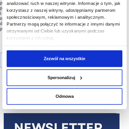
pozwalają sprzedawcom na generowanie tych samych obrotów
analizować ruch w naszej witrynie. Informacje o tym, jak
przy mniejszym zaangażowaniu zasobów. Dla inwestorów
korzystasz z naszej witryny, udostępniamy partnerom
i zarządców nieruchomości oznacza to, że infrastruktura oparta
społecznościowym, reklamowym i analitycznym.
na danych, staje się niezbędnym elementem budowania
długoterminowej wartości aktywów oraz zabezpieczeniem
Partnerzy mogą połączyć te informacje z innymi danymi
przed utratą wpływów z najmu.
otrzymanymi od Ciebie lub uzyskanymi podczas
korzystania z ich usług.
Zezwól na wszystkie
Spersonalizuj
Odmowa
R E K L A M A