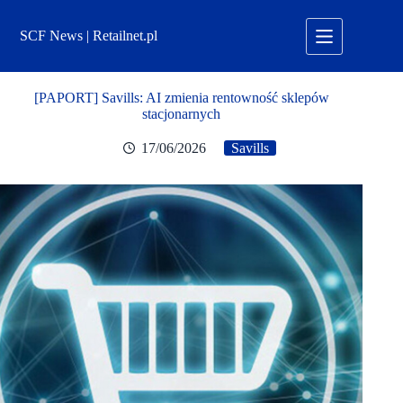
Przejdź
do
SCF News | Retailnet.pl
treści
[PAPORT] Savills: AI zmienia rentowność sklepów
stacjonarnych
17/06/2026
Savills