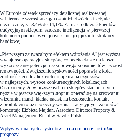
W Europie odsetek sprzedaży detalicznej realizowanej
w internecie wzrósł w ciągu ostatnich dwóch lat jedynie
nieznacznie, z 13,4% do 14,1%. Zamiast odbierać klientów
tradycyjnym sklepom, sztuczna inteligencja w pierwszej
kolejności podnosi wydajność istniejącej już infrastruktury
handlowej.
„Pierwszym zauważalnym efektem wdrożenia AI jest wyższa
wydajność operacyjna sklepów, co przekłada się na lepsze
wykorzystanie potencjału zakupowego konsumentów i wzrost
rentowności. Zwiększenie zyskowności poprawia z kolei
zdolność sieci detalicznych do opłacania czynszów
w najlepszych, wysoce konkurencyjnych lokalizacjach.
Oczekujemy, że w przyszłości rola sklepów stacjonarnych
będzie w jeszcze większym stopniu opierać się na kreowaniu
wizerunku marki, kładąc nacisk na bezpośredni kontakt
z produktem oraz społeczny wymiar tradycyjnych zakupów” –
komentuje Elżbieta Majdan, Associate Director Property &
Asset Management Retail w Savills Polska.
Wpływ wirtualnych asystentów na e-commerce i ostrożne
prognozy