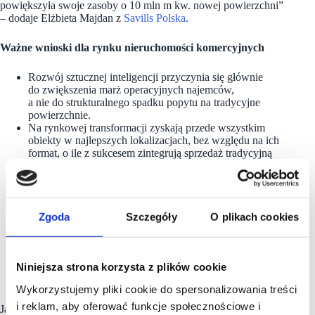
powiększyła swoje zasoby o 10 mln m kw. nowej powierzchni”
– dodaje Elżbieta Majdan z
Savills Polska
.
Ważne wnioski dla rynku nieruchomości komercyjnych
Rozwój sztucznej inteligencji przyczynia się głównie
do zwiększenia marż operacyjnych najemców,
a nie do strukturalnego spadku popytu na tradycyjne
powierzchnie.
Na rynkowej transformacji zyskają przede wszystkim
obiekty w najlepszych lokalizacjach, bez względu na ich
format, o ile z sukcesem zintegrują sprzedaż tradycyjną
z cyfrową.
Narzędzia takie jak wirtualne przymierzalnie drastycznie
obniżają liczbę zwracanych towarów –
po wprowadzeniu tej technologii przez firmę Zalando
na 14 rynkach, liczba zwrotów dżinsów spadła o 40%.
Zgoda
Szczegóły
O plikach cookies
Wykorzystanie wirtualnych doradców w sklepach
internetowych potrafi zwiększyć odsetek
sfinalizowanych transakcji (konwersję) do ponad 12%,
podczas gdy w klasycznym modelu e-commerce wynosi
Niniejsza strona korzysta z plików cookie
on zaledwie około 3%.
Wykorzystujemy pliki cookie do spersonalizowania treści
i reklam, aby oferować funkcje społecznościowe i
Jak podaje raport
Savills
Nowoczesne narzędzia analityczne