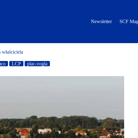
Newsletter
SCF Mag
 właściciela
mco
LCP
plac-vogla