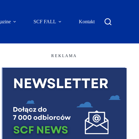
azine
SCF FALL
Kontakt
R E K L A M A