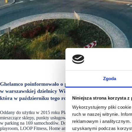
Plac Vogla, W
Zgoda
Ghelamco poinformowało o podpisaniu umowy sprzedaży P
w warszawskiej dzielnicy Wilanów. Nowym właścicielem o
która w październiku tego roku nabyła od dewelopera t
Niniejsza strona korzysta z
Wykorzystujemy pliki cookie 
Oddany do użytku w 2015 roku Plac Vogla posiada 5 tys. mkw. powierzc
ruch w naszej witrynie. Inf
mieszczące sklepy, punkty usługowe, restauracje, kawiarnie, przedszko
reklamowym i analitycznym. 
w parking na 169 samochodów. Do głównych najemców parku handlow
playroom, LOOP Fitness, Home and Kitchen, Empik i Cosmedica.
uzyskanymi podczas korzysta