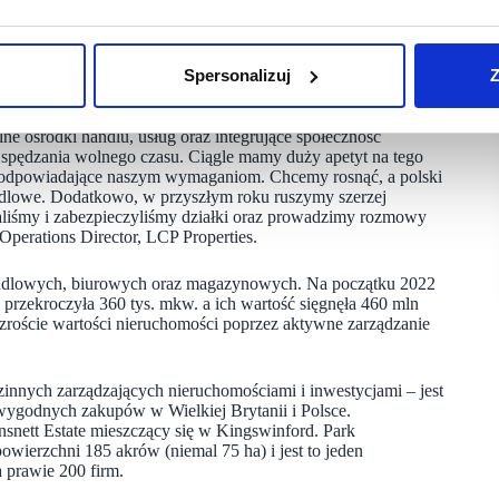
 i usług o ulicznym charakterze oraz parterowej zabudowie.
Spersonalizuj
Z
ulubionym miejscem zakupów mieszkańców warszawskich Zawad.
lne ośrodki handlu, usług oraz integrujące społeczność
do spędzania wolnego czasu. Ciągle mamy duży apetyt na tego
y odpowiadające naszym wymaganiom. Chcemy rosnąć, a polski
andlowe. Dodatkowo, w przyszłym roku ruszymy szerzej
liśmy i zabezpieczyliśmy działki oraz prowadzimy rozmowy
perations Director, LCP Properties.
andlowych, biurowych oraz magazynowych. Na początku 2022
 przekroczyła 360 tys. mkw. a ich wartość sięgnęła 460 mln
zroście wartości nieruchomości poprzez aktywne zarządzanie
innych zarządzających nieruchomościami i inwestycjami – jest
wygodnych zakupów w Wielkiej Brytanii i Polsce.
nett Estate mieszczący się w Kingswinford. Park
erzchni 185 akrów (niemal 75 ha) i jest to jeden
 prawie 200 firm.