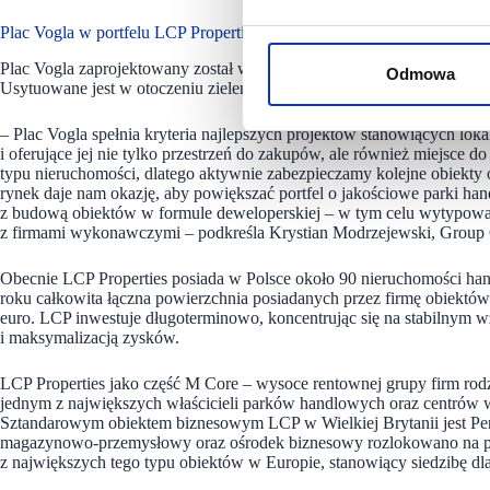
Plac Vogla w portfelu LCP Properties
Plac Vogla zaprojektowany został w formacie lokalnego ośrodka handlu
Odmowa
Usytuowane jest w otoczeniu zieleni, przy ulicy Vogla, stając się 
– Plac Vogla spełnia kryteria najlepszych projektów stanowiących loka
i oferujące jej nie tylko przestrzeń do zakupów, ale również miejsce 
typu nieruchomości, dlatego aktywnie zabezpieczamy kolejne obiekt
rynek daje nam okazję, aby powiększać portfel o jakościowe parki h
z budową obiektów w formule deweloperskiej – w tym celu wytypowa
z firmami wykonawczymi – podkreśla Krystian Modrzejewski, Group O
Obecnie LCP Properties posiada w Polsce około 90 nieruchomości h
roku całkowita łączna powierzchnia posiadanych przez firmę obiektów
euro. LCP inwestuje długoterminowo, koncentrując się na stabilnym w
i maksymalizacją zysków.
LCP Properties jako część M Core – wysoce rentownej grupy firm rodz
jednym z największych właścicieli parków handlowych oraz centrów 
Sztandarowym obiektem biznesowym LCP w Wielkiej Brytanii jest Pens
magazynowo-przemysłowy oraz ośrodek biznesowy rozlokowano na powi
z największych tego typu obiektów w Europie, stanowiący siedzibę dla