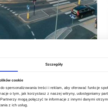
arszawa
Szczegóły
lacu Vogla – popularnego ośrodka handlu i usług
biektu została grupa inwestycyjna LCP Properties,
akże park handlowy Prochownia Łomianki.
 plików cookie
do spersonalizowania treści i reklam, aby oferować funkcje sp
hni handlowej i usługowej, na której znajdują się 24 lokale
ormacje o tym, jak korzystasz z naszej witryny, udostępniamy p
le i miejskie centrum kultury, a także wyposażony jest
Partnerzy mogą połączyć te informacje z innymi danymi otrzym
ego należą m.in. API Market, Rossmann, Hop Pop – children
nia z ich usług.