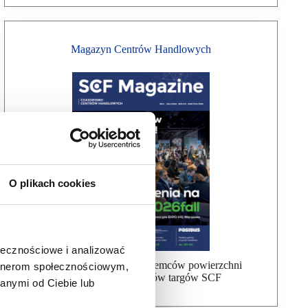
Magazyn Centrów Handlowych
O plikach cookies
ołecznościowe i analizować
Bezpłatna wysyłka dla najemców powierzchni
artnerom społecznościowym,
handlowej, uczestników targów SCF
anymi od Ciebie lub