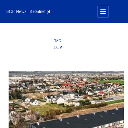
Przejdź
do
SCF News | Retailnet.pl
treści
TAG
LCP