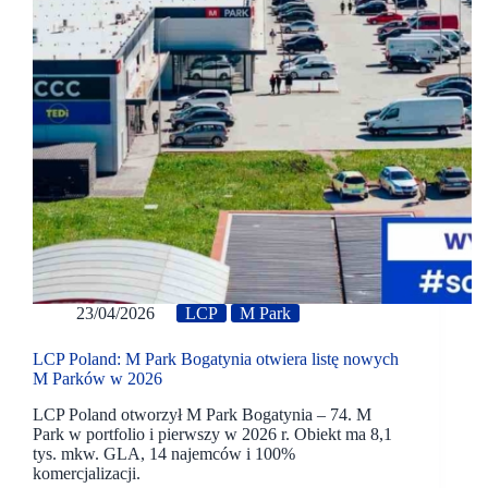
23/04/2026
LCP
M Park
LCP Poland: M Park Bogatynia otwiera listę nowych
M Parków w 2026
LCP Poland otworzył M Park Bogatynia – 74. M
Park w portfolio i pierwszy w 2026 r. Obiekt ma 8,1
tys. mkw. GLA, 14 najemców i 100%
komercjalizacji.