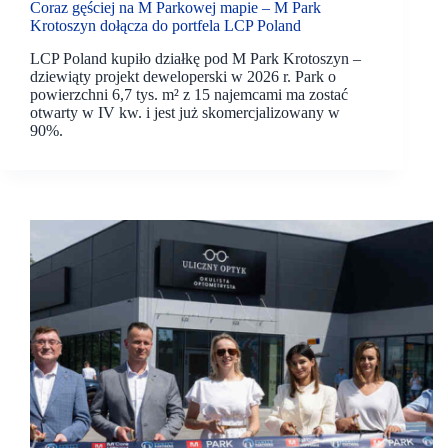
Coraz gęściej na M Parkowej mapie – M Park
Krotoszyn dołącza do portfela LCP Poland
LCP Poland kupiło działkę pod M Park Krotoszyn –
dziewiąty projekt deweloperski w 2026 r. Park o
powierzchni 6,7 tys. m² z 15 najemcami ma zostać
otwarty w IV kw. i jest już skomercjalizowany w
90%.