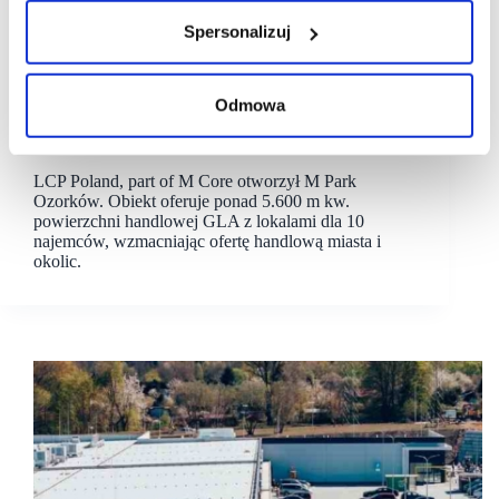
Spersonalizuj
29/04/2026
LCP
M Park
Odmowa
LCP Poland, part of M Core otwiera M Park
Ozorków
LCP Poland, part of M Core otworzył M Park
Ozorków. Obiekt oferuje ponad 5.600 m kw.
powierzchni handlowej GLA z lokalami dla 10
najemców, wzmacniając ofertę handlową miasta i
okolic.