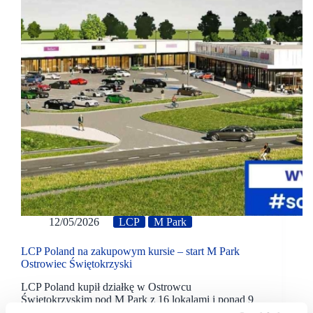
12/05/2026
LCP
M Park
LCP Poland na zakupowym kursie – start M Park
Ostrowiec Świętokrzyski
LCP Poland kupił działkę w Ostrowcu
Świętokrzyskim pod M Park z 16 lokalami i ponad 9
tys. m kw. GLA. Otwarcie obiektu planowane jest na