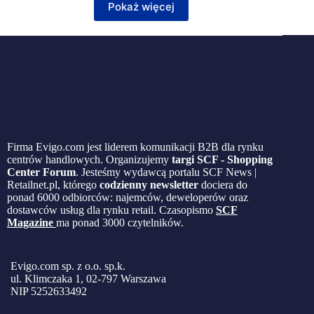
Pokaż więcej
Firma Evigo.com jest liderem komunikacji B2B dla rynku
centrów handlowych. Organizujemy
targi SCF - Shopping
Center Forum
. Jesteśmy wydawcą portalu SCF News |
Retailnet.pl, którego
codzienny newsletter
dociera do
ponad 6000 odbiorców: najemców, deweloperów oraz
dostawców usług dla rynku retail. Czasopismo
SCF
Magazine
ma ponad 3000 czytelników.
Evigo.com sp. z o.o. sp.k.
ul. Klimczaka 1, 02-797 Warszawa
NIP 5252633492