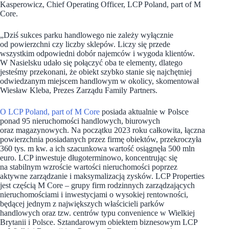
Kasperowicz, Chief Operating Officer, LCP Poland, part of M
Core.
„Dziś sukces parku handlowego nie zależy wyłącznie
od powierzchni czy liczby sklepów. Liczy się przede
wszystkim odpowiedni dobór najemców i wygoda klientów.
W Nasielsku udało się połączyć oba te elementy, dlatego
jesteśmy przekonani, że obiekt szybko stanie się najchętniej
odwiedzanym miejscem handlowym w okolicy, skomentował
Wiesław Kleba, Prezes Zarządu Family Partners.
O LCP Poland, part of M Core
posiada aktualnie w Polsce
ponad 95 nieruchomości handlowych, biurowych
oraz magazynowych. Na początku 2023 roku całkowita, łączna
powierzchnia posiadanych przez firmę obiektów, przekroczyła
360 tys. m kw. a ich szacunkowa wartość osiągnęła 500 mln
euro. LCP inwestuje długoterminowo, koncentrując się
na stabilnym wzroście wartości nieruchomości poprzez
aktywne zarządzanie i maksymalizacją zysków. LCP Properties
jest częścią M Core – grupy firm rodzinnych zarządzających
nieruchomościami i inwestycjami o wysokiej rentowności,
będącej jednym z największych właścicieli parków
handlowych oraz tzw. centrów typu convenience w Wielkiej
Brytanii i Polsce. Sztandarowym obiektem biznesowym LCP