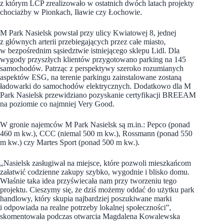
z którym LCP zrealizowało w ostatnich dwóch latach projekty
chociażby w Pionkach, Iławie czy Łochowie.
M Park Nasielsk powstał przy ulicy Kwiatowej 8, jednej
z głównych arterii przebiegających przez całe miasto,
w bezpośrednim sąsiedztwie istniejącego sklepu Lidl. Dla
wygody przyszłych klientów przygotowano parking na 145
samochodów. Patrząc z perspektywy szeroko rozumianych
aspektów ESG, na terenie parkingu zainstalowane zostaną
ładowarki do samochodów elektrycznych. Dodatkowo dla M
Park Nasielsk przewidziano pozyskanie certyfikacji BREEAM
na poziomie co najmniej Very Good.
W gronie najemców M Park Nasielsk są m.in.: Pepco (ponad
460 m kw.), CCC (niemal 500 m kw.), Rossmann (ponad 550
m kw.) czy Martes Sport (ponad 500 m kw.).
„Nasielsk zasługiwał na miejsce, które pozwoli mieszkańcom
załatwić codzienne zakupy szybko, wygodnie i blisko domu.
Właśnie taka idea przyświecała nam przy tworzeniu tego
projektu. Cieszymy się, że dziś możemy oddać do użytku park
handlowy, który skupia najbardziej poszukiwane marki
i odpowiada na realne potrzeby lokalnej społeczności”,
skomentowała podczas otwarcia Magdalena Kowalewska