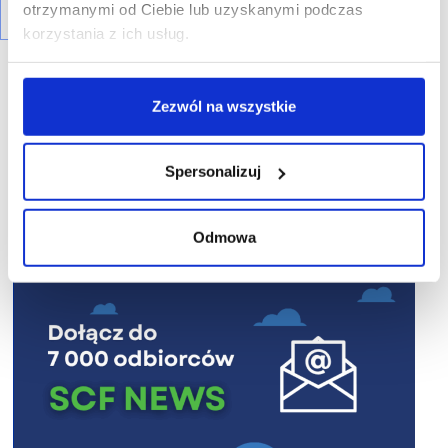
otrzymanymi od Ciebie lub uzyskanymi podczas
korzystania z ich usług.
Zezwól na wszystkie
R E K L A M A
Spersonalizuj
Odmowa