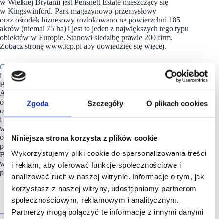
w Wielkiej Brytanii jest Pensnett Estate mieszczący się
w Kingswinford. Park magazynowo-przemysłowy
oraz ośrodek biznesowy rozlokowano na powierzchni 185
akrów (niemal 75 ha) i jest to jeden z największych tego typu
obiektów w Europie. Stanowi siedzibę prawie 200 firm.
Zobacz stronę www.lcp.pl aby dowiedzieć się więcej.
Grupa M Core
skupia firmy inwestujące w nieruchomości
i nimi zarządzające. W jej skład wchodzą podmioty z Wielkiej
Brytanii, Francji, Niemiec i Polski: LCP, Proudreed, Sheet
Anchor i Evolve Estates. M Core bardzo starannie ocenia każdą
okazję inwestycyjną, tworząc portfele wysokiej jakości
Zgoda
Szczegóły
O plikach cookies
obiektów magazynowo przemysłowych, handlowych
i biurowych. Grupa ma ponad 35-letnie doświadczenie
w inwestowaniu na rynku nieruchomości komercyjnych
oraz udokumentowane osiągnięcia w maksymalizacji wartości
Niniejsza strona korzysta z plików cookie
portfela. Główna siedziba M Core mieści się w Wielkiej
Wykorzystujemy pliki cookie do spersonalizowania treści
Brytanii. Aby dowiedzieć się więcej na temat rodziny M Core,
w tym kompleksowego portfolio zarządzania aktywami
i reklam, aby oferować funkcje społecznościowe i
połączonych firm, odwiedź stronę www.mcoreproperty.com
analizować ruch w naszej witrynie. Informacje o tym, jak
korzystasz z naszej witryny, udostępniamy partnerom
społecznościowym, reklamowym i analitycznym.
Partnerzy mogą połączyć te informacje z innymi danymi