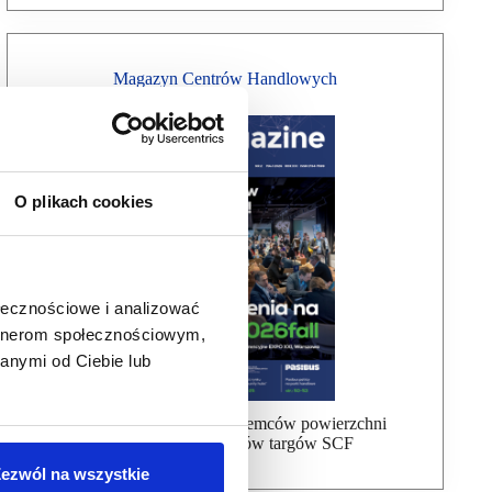
Magazyn Centrów Handlowych
O plikach cookies
ołecznościowe i analizować
artnerom społecznościowym,
anymi od Ciebie lub
Bezpłatna wysyłka dla najemców powierzchni
handlowej, uczestników targów SCF
ezwól na wszystkie