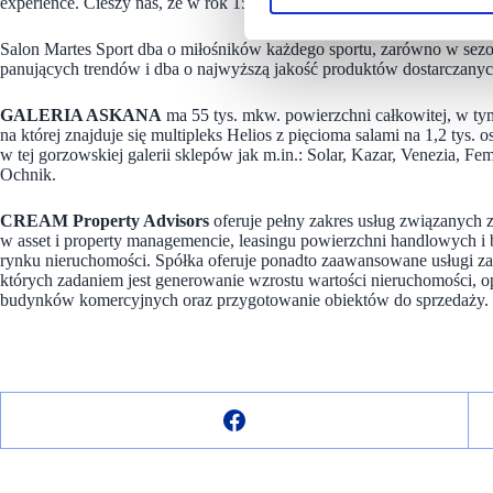
experience. Cieszy nas, że w rok 15-tych urodzin Galerii Askana sal
Salon Martes Sport dba o miłośników każdego sportu, zarówno w sezo
panujących trendów i dba o najwyższą jakość produktów dostarczanyc
GALERIA ASKANA
ma 55 tys. mkw. powierzchni całkowitej, w ty
na której znajduje się multipleks Helios z pięcioma salami na 1,2 tys.
w tej gorzowskiej galerii sklepów jak m.in.: Solar, Kazar, Venezia, F
Ochnik.
CREAM Property Advisors
oferuje pełny zakres usług związanych 
w asset i property managemencie, leasingu powierzchni handlowych i
rynku nieruchomości. Spółka oferuje ponadto zaawansowane usługi 
których zadaniem jest generowanie wzrostu wartości nieruchomości, 
budynków komercyjnych oraz przygotowanie obiektów do sprzedaży. 