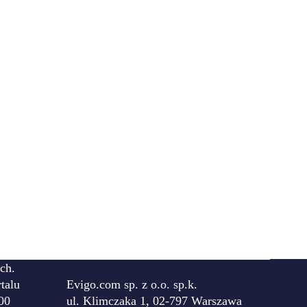
ch.
talu
Evigo.com sp. z o.o. sp.k.
00
ul. Klimczaka 1, 02-797 Warszawa