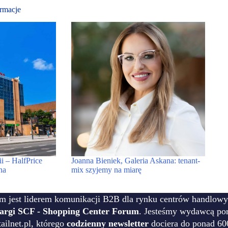
rmacje
i – HalfPrice
Joanna Bieniek, Galeria Askana: tenant-
na
mix szyjemy na miarę
m jest liderem komunikacji B2B dla rynku centrów handlowy
targi SCF - Shopping Center Forum
. Jesteśmy wydawcą por
ilnet.pl, którego
codzienny newsletter
dociera do ponad 60