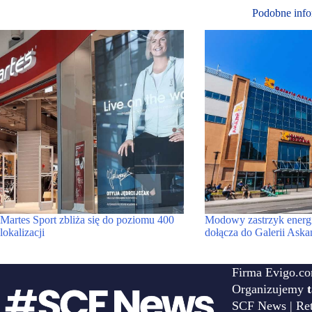
Podobne info
Martes Sport zbliża się do poziomu 400
Modowy zastrzyk energi
lokalizacji
dołącza do Galerii Aska
Firma Evigo.co
Organizujemy
SCF News | Reta