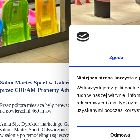
Zgoda
Niniejsza strona korzysta z
Salon Martes Sport w Galerii Askana w Gorzowie Wielkop
Wykorzystujemy pliki cookie 
przez CREAM Property Advisors Askana obchodzi w tym 
ruch w naszej witrynie. Inf
reklamowym i analitycznym. 
Przez półtora miesiąca były prowadzone gruntowne prace modernizacyj
uzyskanymi podczas korzysta
na powierzchni 460 m kw.
Anna Sip, Dyrektor marketingu Galerii Askana podkreśla „Cieszy nas 
salonu Martes Sport. Odświeżone, jaśniejsze wnętrza, nowy system ide
Odmowa
w salonie po remodelingu są jeszcze bardziej komfortowe. W końcu t