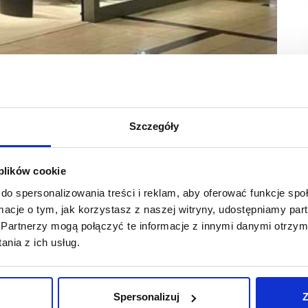
Szczegóły
 plików cookie
olskim otworzył się w nowej odsłonie. Zarządzana
do spersonalizowania treści i reklam, aby oferować funkcje sp
roku swoje 15. Urodziny.
ormacje o tym, jak korzystasz z naszej witryny, udostępniamy p
Partnerzy mogą połączyć te informacje z innymi danymi otrzym
ne lokalu Martes Sport zlokalizowanego na parterze,
nia z ich usług.
nowa, bardziej atrakcyjna dla klientów powierzchnia handlowa
ntyfikacji wizualnej, bogactwo asortymentu sprawia, że zakupy
Spersonalizuj
Z
o jeden z elementów, który ma wpływ na pozytywny customer