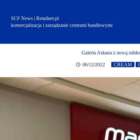
Przejdź
do
treści
SCF News | Retailnet.pl
komercjalizacja i zarządzanie centrami handlowymi
Galeria Askana z nową odsło
06/12/2022
CREAM