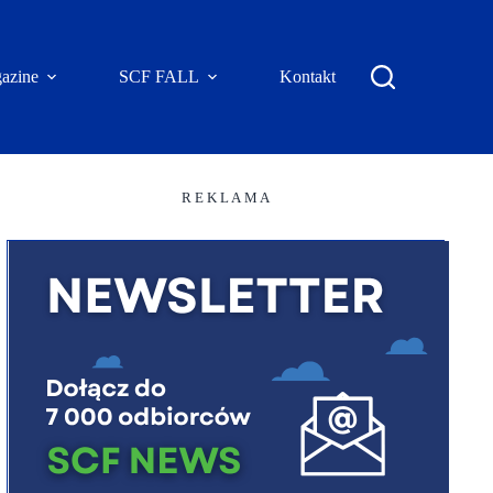
azine
SCF FALL
Kontakt
R E K L A M A