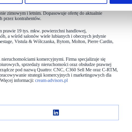
on Martes Sport zaprezentował nowe wnętrze.”
nie zimowym i letnim. Dopasowuje ofertę do aktualnie
h przez kontrahentów.
m prawie 19 tys. mkw. powierzchni handlowej,
 osób, a wśród salonów wiele lubianych i obecnych jedynie
emestage, Vistula & Wólczanka, Bytom, Molton, Pierre Cardin,
z nieruchomościami komercyjnymi. Firma specjalizuje się
 biurowych, sprzedaży nieruchomości oraz obsłudze prawnej
zarządcze pod nazwą Quattro: CNC, C360 Sell Me oraz C-RTM,
opracowywanie strategii komercyjnych i marketingowych dla
Więcej informacji:
cream-advisors.pl