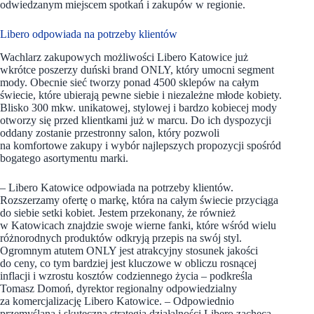
odwiedzanym miejscem spotkań i zakupów w regionie.
Libero odpowiada na potrzeby klientów
Wachlarz zakupowych możliwości Libero Katowice już
wkrótce poszerzy duński brand ONLY, który umocni segment
mody. Obecnie sieć tworzy ponad 4500 sklepów na całym
świecie, które ubierają pewne siebie i niezależne młode kobiety.
Blisko 300 mkw. unikatowej, stylowej i bardzo kobiecej mody
otworzy się przed klientkami już w marcu. Do ich dyspozycji
oddany zostanie przestronny salon, który pozwoli
na komfortowe zakupy i wybór najlepszych propozycji spośród
bogatego asortymentu marki.
– Libero Katowice odpowiada na potrzeby klientów.
Rozszerzamy ofertę o markę, która na całym świecie przyciąga
do siebie setki kobiet. Jestem przekonany, że również
w Katowicach znajdzie swoje wierne fanki, które wśród wielu
różnorodnych produktów odkryją przepis na swój styl.
Ogromnym atutem ONLY jest atrakcyjny stosunek jakości
do ceny, co tym bardziej jest kluczowe w obliczu rosnącej
inflacji i wzrostu kosztów codziennego życia – podkreśla
Tomasz Domoń, dyrektor regionalny odpowiedzialny
za komercjalizację Libero Katowice. – Odpowiednio
przemyślana i skuteczna strategia działalności Libero zachęca