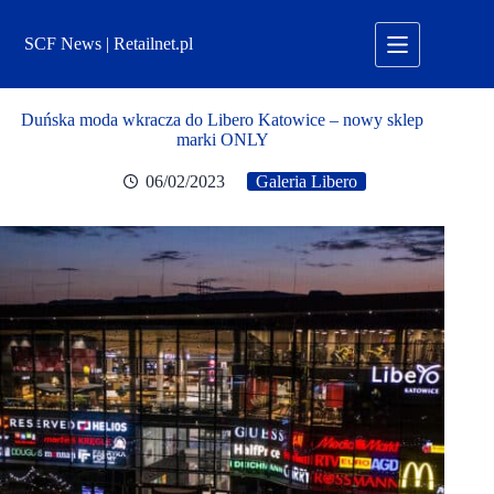
Przejdź
do
SCF News | Retailnet.pl
treści
Duńska moda wkracza do Libero Katowice – nowy sklep
marki ONLY
06/02/2023
Galeria Libero