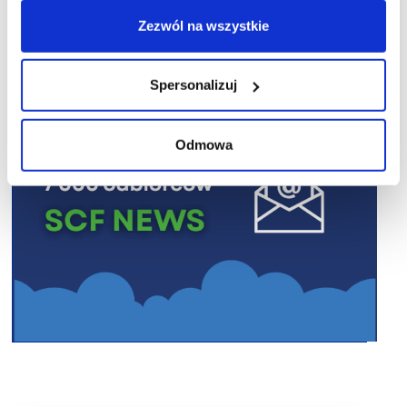
R E K L A M A
Zezwól na wszystkie
Spersonalizuj
Odmowa