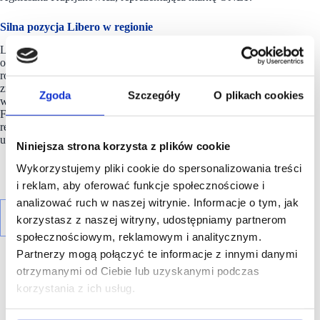
Silna pozycja Libero w regionie
Libero Katowice to ponad 150 sklepów, punktów usługowych
oraz unikatowa przestrzeń restauracyjna na Śląsku. W 2022
roku centrum poszerzyło swoją ofertę między innymi o takie
znane sklepy jak: interaktywny salon Modivo, luxury brands
Zgoda
Szczegóły
O plikach cookies
w Half Price, Kodano Optyk, Dealz, Crazy Bubble czy Sofi
Flora. W Libero w ubiegłym roku zadebiutowały także
restauracje Zdrowa Krowa i Olimp. Ponadto w nowej odsłonie
uruchomiono klinikę medycyny estetycznej Say WoW.
Niniejsza strona korzysta z plików cookie
Wykorzystujemy pliki cookie do spersonalizowania treści
i reklam, aby oferować funkcje społecznościowe i
analizować ruch w naszej witrynie. Informacje o tym, jak
korzystasz z naszej witryny, udostępniamy partnerom
społecznościowym, reklamowym i analitycznym.
Partnerzy mogą połączyć te informacje z innymi danymi
otrzymanymi od Ciebie lub uzyskanymi podczas
korzystania z ich usług.