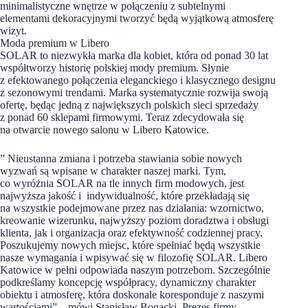
minimalistyczne wnętrze w połączeniu z subtelnymi
elementami dekoracyjnymi tworzyć będą wyjątkową atmosferę
wizyt.
Moda premium w Libero
SOLAR to niezwykła marka dla kobiet, która od ponad 30 lat
współtworzy historię polskiej mody premium. Słynie
z efektowanego połączenia eleganckiego i klasycznego designu
z sezonowymi trendami. Marka systematycznie rozwija swoją
ofertę, będąc jedną z największych polskich sieci sprzedaży
z ponad 60 sklepami firmowymi. Teraz zdecydowała się
na otwarcie nowego salonu w Libero Katowice.
” Nieustanna zmiana i potrzeba stawiania sobie nowych
wyzwań są wpisane w charakter naszej marki. Tym,
co wyróżnia SOLAR na tle innych firm modowych, jest
najwyższa jakość i indywidualność, które przekładają się
na wszystkie podejmowane przez nas działania: wzornictwo,
kreowanie wizerunku, najwyższy poziom doradztwa i obsługi
klienta, jak i organizacja oraz efektywność codziennej pracy.
Poszukujemy nowych miejsc, które spełniać będą wszystkie
nasze wymagania i wpisywać się w filozofię SOLAR. Libero
Katowice w pełni odpowiada naszym potrzebom. Szczególnie
podkreślamy koncepcję współpracy, dynamiczny charakter
obiektu i atmosferę, która doskonale koresponduje z naszymi
wartościami” – mówi Stanisław Bogacki, Prezes firmy