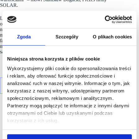
SOLAR.
Libero Katowice to ponad 150 sklepów, punktów usługowych
oraz unikatowa przestrzeń restauracyjna i rozrywkowa
na Śląsku. W ostatnim okresie znacząco umocniło swoje
modowe portfolio, stawiając także na ofertę premium i high
Zgoda
Szczegóły
O plikach cookies
fashion dla wymagających klientów. Powstał
m.in. interaktywny salon Modivo, luxury brands w Half Price,
salon Only, a już we wrześniu dołączy polska marka SOLAR.
Niniejsza strona korzysta z plików cookie
Wykorzystujemy pliki cookie do spersonalizowania treści
i reklam, aby oferować funkcje społecznościowe i
analizować ruch w naszej witrynie. Informacje o tym, jak
korzystasz z naszej witryny, udostępniamy partnerom
społecznościowym, reklamowym i analitycznym.
Partnerzy mogą połączyć te informacje z innymi danymi
otrzymanymi od Ciebie lub uzyskanymi podczas
korzystania z ich usług.
R E K L A M A