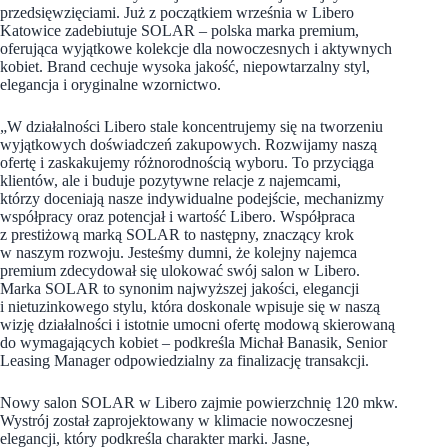
przedsięwzięciami. Już z początkiem września w Libero
Katowice zadebiutuje SOLAR – polska marka premium,
oferująca wyjątkowe kolekcje dla nowoczesnych i aktywnych
kobiet. Brand cechuje wysoka jakość, niepowtarzalny styl,
elegancja i oryginalne wzornictwo.
„W działalności Libero stale koncentrujemy się na tworzeniu
wyjątkowych doświadczeń zakupowych. Rozwijamy naszą
ofertę i zaskakujemy różnorodnością wyboru. To przyciąga
klientów, ale i buduje pozytywne relacje z najemcami,
którzy doceniają nasze indywidualne podejście, mechanizmy
współpracy oraz potencjał i wartość Libero. Współpraca
z prestiżową marką SOLAR to następny, znaczący krok
w naszym rozwoju. Jesteśmy dumni, że kolejny najemca
premium zdecydował się ulokować swój salon w Libero.
Marka SOLAR to synonim najwyższej jakości, elegancji
i nietuzinkowego stylu, która doskonale wpisuje się w naszą
wizję działalności i istotnie umocni ofertę modową skierowaną
do wymagających kobiet – podkreśla Michał Banasik, Senior
Leasing Manager odpowiedzialny za finalizację transakcji.
Nowy salon SOLAR w Libero zajmie powierzchnię 120 mkw.
Wystrój został zaprojektowany w klimacie nowoczesnej
elegancji, który podkreśla charakter marki. Jasne,